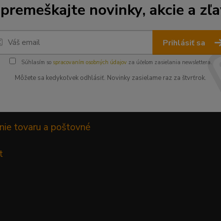
premeškajte novinky, akcie a zľa
Prihlásiť sa
Súhlasím so
spracovaním osobných údajov
za účelom zasielania newslettera.
Môžete sa kedykoľvek odhlásiť. Novinky zasielame raz za štvrťrok.
nie tovaru a poštovné
t