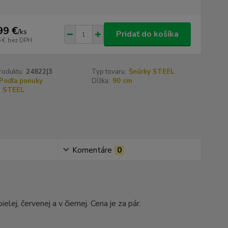
99 €
/
ks
Pridať do košíka
 €
bez DPH
roduktu:
24822|3
Typ tovaru:
Šnúrky STEEL
Podľa ponuky
Dĺžka:
90 cm
STEEL
Komentáre
0
lej, červenej a v čiernej. Cena je za pár.