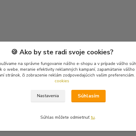
🍪 Ako by ste radi svoje cookies?
oužívame na správne fungovanie nášho e-shopu a v prípade vášho súhl
tík o webe, meranie efektivity reklamných kampaní, zapamätanie vášh
aní stránok, či zobrazenie reklám zodpovedajúcich vašim preferenciám.
cookies
Súhlasím
Nastavenia
Súhlas môžete odmietnuť
tu
.