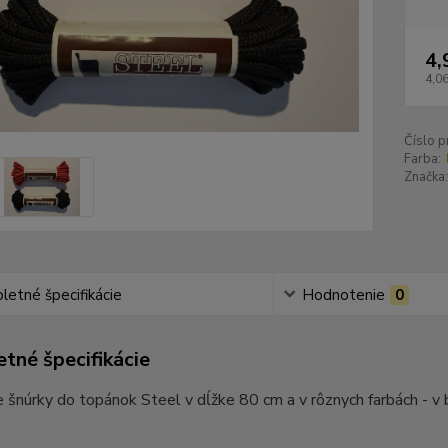
4,
4,06
Číslo p
Farba:
Značka:
etné špecifikácie
Hodnotenie
0
tné špecifikácie
e šnúrky do topánok Steel v dĺžke 80 cm a v rôznych farbách - v bie