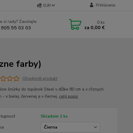
Prihlásenie
EUR
e si rady? Zavolajte.
0
ks
za
0,00 €
 905 55 03 03
zne farby)
Ohodnotiť produkt
álne šnúrky do topánok Steel v dĺžke 80 cm a v rôznych
 - v bielej, červenej a v čiernej.
celý popis
tupnosť
Skladom 1 ks
ba