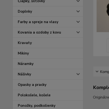
Čiapky, šiltovky
Doplnky
Farby a spreje na vlasy
Kovania a ozdoby z kovu
Kravaty
Mikiny
Náramky
Kompl
Nášivky
Opasky a pracky
Komple
Polokošele, košele
Origináln
Ponožky, podkolienky