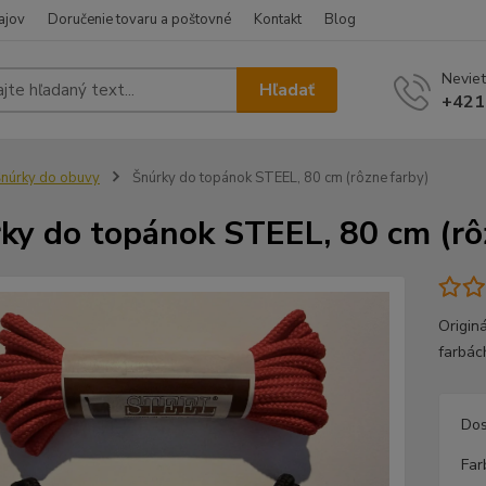
ajov
Doručenie tovaru a poštovné
Kontakt
Blog
Neviet
Hľadať
+421
núrky do obuvy
Šnúrky do topánok STEEL, 80 cm (rôzne farby)
ky do topánok STEEL, 80 cm (rô
Origin
farbách
Dos
Far