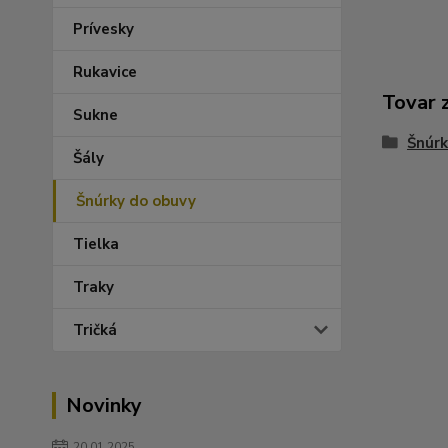
Prívesky
Rukavice
Tovar 
Sukne
Šnúrk
Šály
Šnúrky do obuvy
Tielka
Traky
Tričká
Novinky
20.01.2025