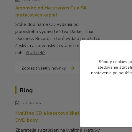
Japonské edície starých Cz a Sk
metalových kapiel
Stále dopĺňame CD vydania od
japonského vydavateľstva Darker Than
Darkness Records, ktoré vydalo množstvo
českých a slovenských starých metalových
nah...
čítať celé
Súbory cookies p
sledovanie štatis
Zobraziť všetky novinky
nastavenia pri použív
Blog
29.04.2026
Kvalitné CD a kazetové škatuľky,
DVD boxy
Zberatelia sú zaťažení na kvalitné škatuľky,