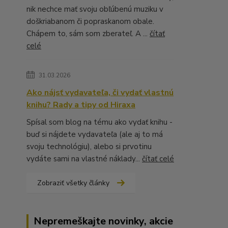
nik nechce mať svoju obľúbenú muziku v
doškriabanom či popraskanom obale.
Chápem to, sám som zberateľ. A ...
čítať
celé
31.03.2026
Ako nájsť vydavateľa, či vydať vlastnú
knihu? Rady a tipy od Hiraxa
Spísal som blog na tému ako vydať knihu -
buď si nájdete vydavateľa (ale aj to má
svoju technológiu), alebo si prvotinu
vydáte sami na vlastné náklady...
čítať celé
Zobraziť všetky články
Nepremeškajte novinky, akcie