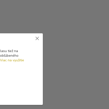
asu tiež na
o obľúbeného
Viac na využitie