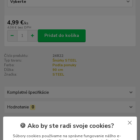
4,99 €
/
ks
4,06 €
bez DPH
Pridať do košíka
Číslo produktu:
24822
Typ tovaru:
Šnúrky STEEL
Farba:
Podľa ponuky
Dĺžka:
90 cm
Značka:
STEEL
Kompletné špecifikácie
Hodnotenie
0
Komentáre
0
🍪 Ako by ste radi svoje cookies?
Súbory cookies používame na správne fungovanie nášho e-