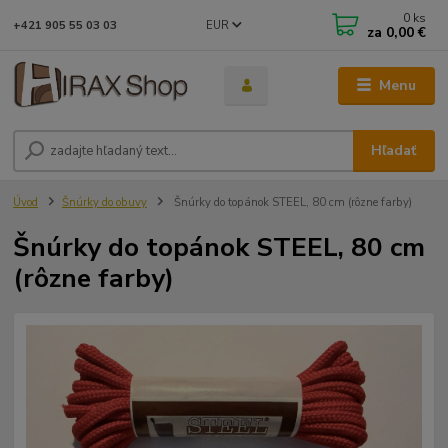
0
ks
EUR
+421 905 55 03 03
za
0,00 €
Menu
Hľadať
Úvod
Šnúrky do obuvy
Šnúrky do topánok STEEL, 80 cm (rôzne farby)
Šnúrky do topánok STEEL, 80 cm
(rôzne farby)