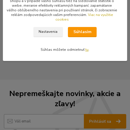
Kompletné špecifikácie
shopu a v prípade vášho súhlasu tiež na sledovanie štatistík o
webe, meranie efektivity reklamných kampaní, zapamätanie
vášho obľúbeného nastavenia pri používaní stránok, či zobrazenie
Originálne šnúrky do topánok Steel v dĺžke 80 cm a v rôznych
reklám zodpovedajúcich vašim preferenciám.
Viac na využitie
farbách - v bielej, červenej a v čiernej. Cena je za pár.
cookies
Súhlasím
Nastavenia
Tovar zaradený v kategóriách
Súhlas môžete odmietnuť
tu
.
Šnúrky do obuvy
Nepremeškajte novinky, akcie a
zľavy!
Prihlásiť sa