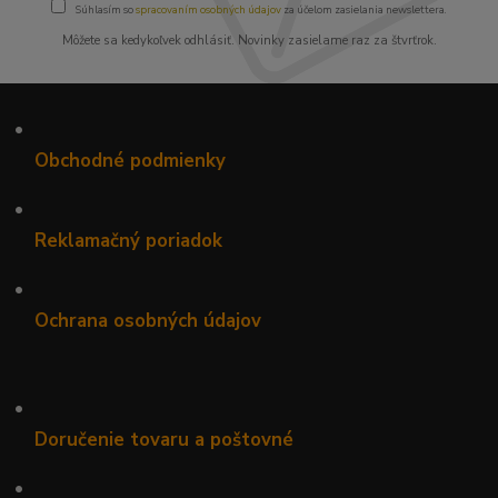
Súhlasím so
spracovaním osobných údajov
za účelom zasielania newslettera.
Môžete sa kedykoľvek odhlásiť. Novinky zasielame raz za štvrťrok.
•
Obchodné podmienky
•
Reklamačný poriadok
•
Ochrana osobných údajov
•
Doručenie tovaru a poštovné
•