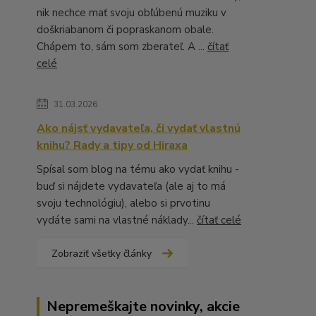
nik nechce mať svoju obľúbenú muziku v
doškriabanom či popraskanom obale.
Chápem to, sám som zberateľ. A ...
čítať
celé
31.03.2026
Ako nájsť vydavateľa, či vydať vlastnú
knihu? Rady a tipy od Hiraxa
Spísal som blog na tému ako vydať knihu -
buď si nájdete vydavateľa (ale aj to má
svoju technológiu), alebo si prvotinu
vydáte sami na vlastné náklady...
čítať celé
Zobraziť všetky články
Nepremeškajte novinky, akcie