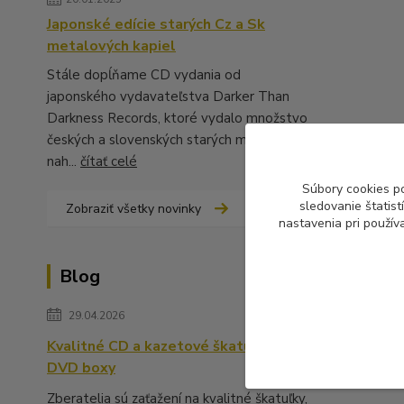
Japonské edície starých Cz a Sk
metalových kapiel
Stále dopĺňame CD vydania od
japonského vydavateľstva Darker Than
Darkness Records, ktoré vydalo množstvo
českých a slovenských starých metalových
nah...
čítať celé
Súbory cookies p
sledovanie štatis
Zobraziť všetky novinky
nastavenia pri použív
Blog
29.04.2026
Kvalitné CD a kazetové škatuľky,
DVD boxy
Zberatelia sú zaťažení na kvalitné škatuľky,