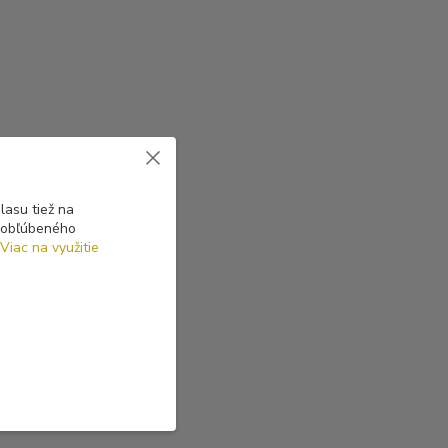
asu tiež na
o obľúbeného
Viac na využitie