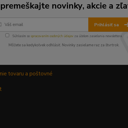
premeškajte novinky, akcie a zľa
Prihlásiť sa
Súhlasím so
spracovaním osobných údajov
za účelom zasielania newslettera.
Môžete sa kedykoľvek odhlásiť. Novinky zasielame raz za štvrťrok.
nie tovaru a poštovné
t