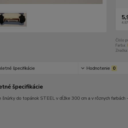
5,
4,87
Číslo p
Farba:
Značka:
etné špecifikácie
Hodnotenie
0
tné špecifikácie
e šnúrky do topánok STEEL v dĺžke 300 cm a v rôznych farbách - v 