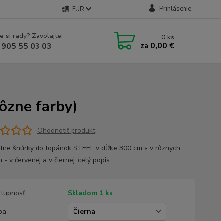
Prihlásenie
EUR
e si rady? Zavolajte.
0
ks
za
0,00 €
 905 55 03 03
ôzne farby)
Ohodnotiť produkt
álne šnúrky do topánok STEEL v dĺžke 300 cm a v rôznych
 - v červenej a v čiernej.
celý popis
tupnosť
Skladom 1 ks
ba