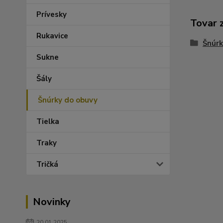
Prívesky
Tovar 
Rukavice
Šnúrk
Sukne
Šály
Šnúrky do obuvy
Tielka
Traky
Tričká
Novinky
20.01.2025