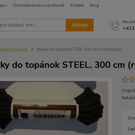
ajov
Doručenie tovaru a poštovné
Kontakt
Blog
Neviet
Hľadať
+421
núrky do obuvy
Šnúrky do topánok STEEL, 300 cm (rôzne farby)
ky do topánok STEEL, 300 cm (r
Origin
farbách
Dos
Far