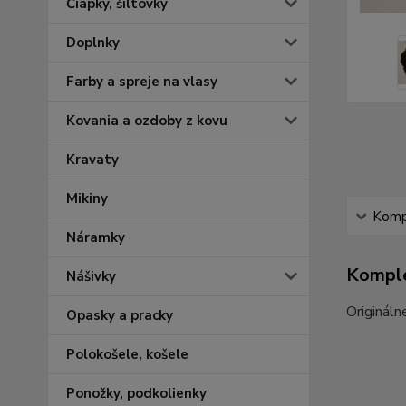
Čiapky, šiltovky
Doplnky
Farby a spreje na vlasy
Kovania a ozdoby z kovu
Kravaty
Mikiny
Kompl
Náramky
Komple
Nášivky
Origináln
Opasky a pracky
Polokošele, košele
Ponožky, podkolienky