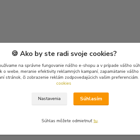
🍪 Ako by ste radi svoje cookies?
oužívame na správne fungovanie nášho e-shopu a v prípade vášho súhl
tík o webe, meranie efektivity reklamných kampaní, zapamätanie vášh
aní stránok, či zobrazenie reklám zodpovedajúcich vašim preferenciám.
cookies
Súhlasím
Nastavenia
Súhlas môžete odmietnuť
tu
.