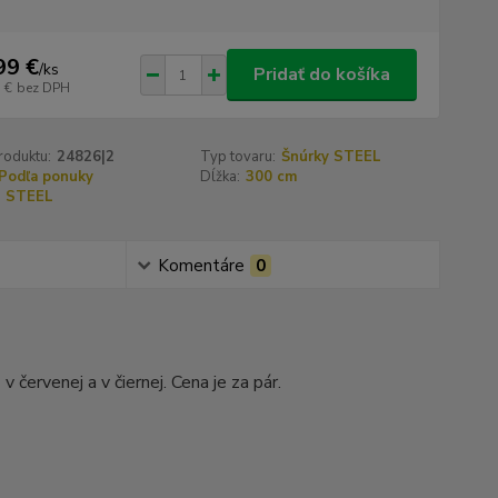
99 €
/
ks
Pridať do košíka
 €
bez DPH
roduktu:
24826|2
Typ tovaru:
Šnúrky STEEL
Podľa ponuky
Dĺžka:
300 cm
STEEL
Komentáre
0
červenej a v čiernej. Cena je za pár.