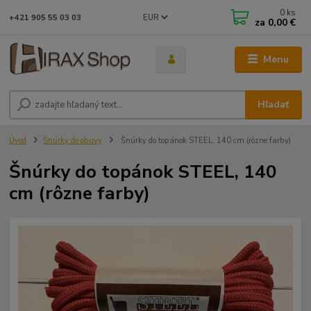
0
ks
EUR
+421 905 55 03 03
za
0,00 €
Menu
Hľadať
Úvod
Šnúrky do obuvy
Šnúrky do topánok STEEL, 140 cm (rôzne farby)
Šnúrky do topánok STEEL, 140
cm (rôzne farby)