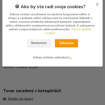
Dĺžka:
140 cm
Značka:
STEEL
🍪 Ako by ste radi svoje cookies?
Súbory cookies používame na správne fungovanie nášho e-
Kompletné špecifikácie
shopu a v prípade vášho súhlasu tiež na sledovanie štatistík o
webe, meranie efektivity reklamných kampaní, zapamätanie
vášho obľúbeného nastavenia pri používaní stránok, či zobrazenie
Hodnotenie
0
reklám zodpovedajúcich vašim preferenciám.
Viac na využitie
cookies
Komentáre
0
Súhlasím
Nastavenia
Kompletné špecifikácie
Súhlas môžete odmietnuť
tu
.
Originálne šnúrky do topánok Steel v dĺžke 140 cm a v rôznych
farbách. Cena je za pár.
Tovar zaradený v kategóriách
Šnúrky do obuvy