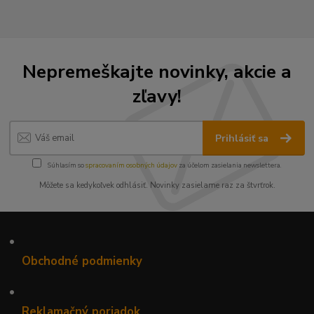
Nepremeškajte novinky, akcie a
zľavy!
Prihlásiť sa
Súhlasím so
spracovaním osobných údajov
za účelom zasielania newslettera.
Môžete sa kedykoľvek odhlásiť. Novinky zasielame raz za štvrťrok.
•
Obchodné podmienky
•
Reklamačný poriadok