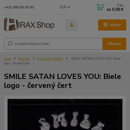
0
ks
EUR
+421 905 55 03 03
za
0,00 €
Menu
Hľadať
Úvod
Nášivky
Vyšívané nášivky
SMILE SATAN LOVES YOU: Biele
logo - červený čert
SMILE SATAN LOVES YOU: Biele
logo - červený čert