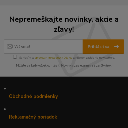
Nepremeškajte novinky, akcie a
zľavy!
Prihlásiť sa
Súhlasím so
spracovaním osobných údajov
za účelom zasielania newslettera.
Môžete sa kedykoľvek odhlásiť. Novinky zasielame raz za štvrťrok.
•
Obchodné podmienky
•
Reklamačný poriadok