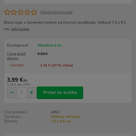
Ohodnotiť produkt
Biele logo s červeným čertom na čiernom podklade. Veľkosť 7,5 x 9,5
cm.
celý popis
Dostupnosť
Skladom 1 ks
Cena pred
5,00 €
zľavou
Ušetríte
1,01 € (
20
% zľava)
3,99 €
/
ks
3,24 €
bez DPH
Pridať do košíka
Číslo produktu:
4852
Typ tovaru:
Nášivka vyšívaná
Rozmery:
7,5 x 9,5 cm