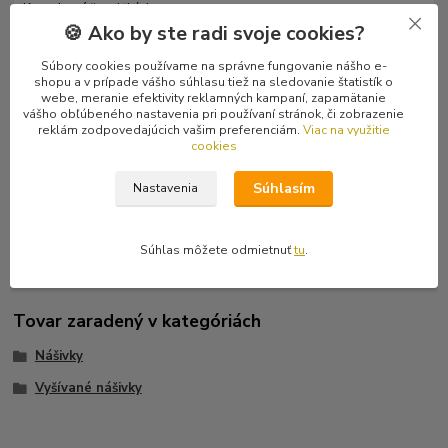
Kompletné špecifikácie
🍪 Ako by ste radi svoje cookies?
Hodnotenie
0
Súbory cookies používame na správne fungovanie nášho e-
shopu a v prípade vášho súhlasu tiež na sledovanie štatistík o
webe, meranie efektivity reklamných kampaní, zapamätanie
Komentáre
0
vášho obľúbeného nastavenia pri používaní stránok, či zobrazenie
reklám zodpovedajúcich vašim preferenciám.
Viac na využitie
cookies
Kompletné špecifikácie
Súhlasím
Nastavenia
Biele logo s červeným čertom na čiernom podklade. Veľkosť 7,5 x
9,5 cm.
Súhlas môžete odmietnuť
tu
.
Tovar zaradený v kategóriách
Nášivky
Vyšívané nášivky