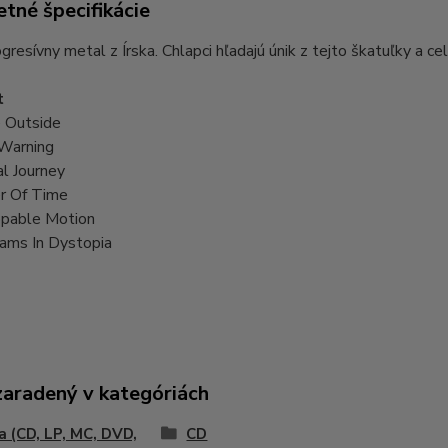
tné špecifikácie
gresívny metal z Írska. Chlapci hľadajú únik z tejto škatuľky a ce
t
 Outside
Warning
l Journey
er Of Time
pable Motion
ams In Dystopia
zaradený v kategóriách
 (CD, LP, MC, DVD,
CD