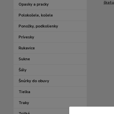
škatuľ
Opasky a pracky
Polokošele, košele
Ponožky, podkolienky
Prívesky
Rukavice
Sukne
Šály
Šnúrky do obuvy
Tielka
Traky
Tričká