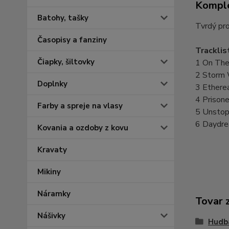
Komple
Batohy, tašky
Tvrdý pro
Časopisy a fanziny
Tracklis
Čiapky, šiltovky
1 On The
2 Storm 
Doplnky
3 Etherea
4 Prison
Farby a spreje na vlasy
5 Unstop
6 Daydre
Kovania a ozdoby z kovu
Kravaty
Mikiny
Náramky
Tovar 
Nášivky
Hudba