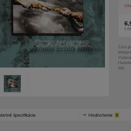
Uše
6,
5,68
Číslo p
Interpré
Vydava
Hudob
štýl:
etné špecifikácie
Hodnotenie
0