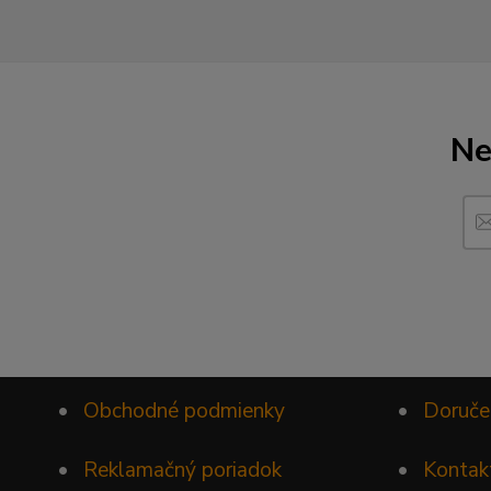
Ne
•
Obchodné podmienky
•
Doruče
•
Reklamačný poriadok
•
Kontak