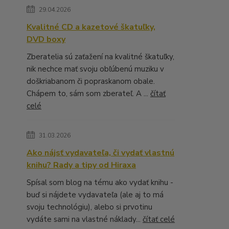
29.04.2026
Kvalitné CD a kazetové škatuľky,
DVD boxy
Zberatelia sú zaťažení na kvalitné škatuľky,
nik nechce mať svoju obľúbenú muziku v
doškriabanom či popraskanom obale.
Chápem to, sám som zberateľ. A ...
čítať
celé
31.03.2026
Ako nájsť vydavateľa, či vydať vlastnú
knihu? Rady a tipy od Hiraxa
Spísal som blog na tému ako vydať knihu -
buď si nájdete vydavateľa (ale aj to má
svoju technológiu), alebo si prvotinu
vydáte sami na vlastné náklady...
čítať celé