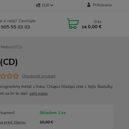
Prihlásenie
EUR
e si rady? Zavolajte.
0
ks
za
0,00 €
 905 55 03 03
 Method (CD)
 (CD)
Ohodnotiť produkt
rogresívny metal z Írska. Chlapci hľadajú únik z tejto škatuľky
om sa im to darí.
celý popis
tupnosť
Skladom 1 ks
a pred zľavou
10,00 €