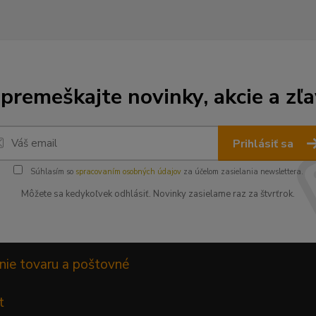
premeškajte novinky, akcie a zľa
Prihlásiť sa
Súhlasím so
spracovaním osobných údajov
za účelom zasielania newslettera.
Môžete sa kedykoľvek odhlásiť. Novinky zasielame raz za štvrťrok.
nie tovaru a poštovné
t