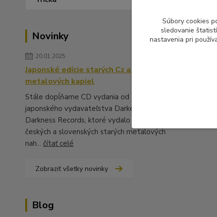
Súbory cookies p
sledovanie štatis
Novinky
nastavenia pri použív
20.01.2025
Japonské edície starých Cz a Sk
metalových kapiel
Stále dopĺňame CD vydania od
japonského vydavateľstva Darker Than
Darkness Records, ktoré vydalo množstvo
českých a slovenských starých metalových
nah...
čítať celé
Zobraziť všetky novinky
Blog