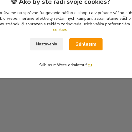
🍪 Ako by ste radi svoje cookies?
oužívame na správne fungovanie nášho e-shopu a v prípade vášho súhl
tík o webe, meranie efektivity reklamných kampaní, zapamätanie vášh
aní stránok, či zobrazenie reklám zodpovedajúcich vašim preferenciám.
cookies
Súhlasím
Nastavenia
Súhlas môžete odmietnuť
tu
.