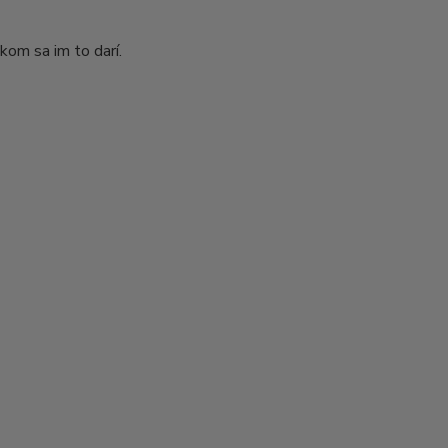
lkom sa im to darí.