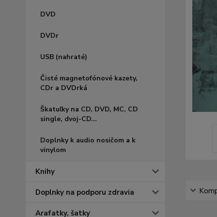
DVD
DVDr
USB (nahraté)
Čisté magnetofónové kazety,
CDr a DVDrká
Škatuľky na CD, DVD, MC, CD
single, dvoj-CD...
Doplnky k audio nosičom a k
vinylom
Knihy
Kompl
Doplnky na podporu zdravia
Arafatky, šatky