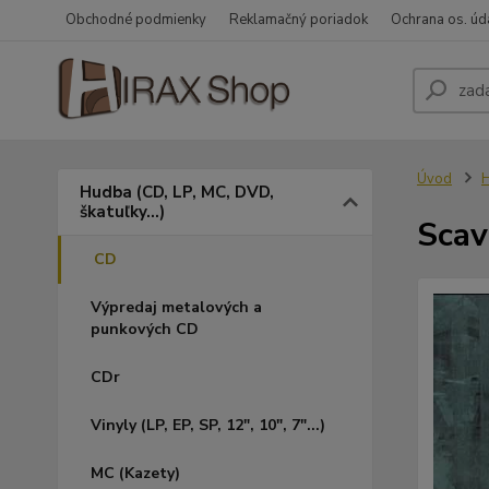
Obchodné podmienky
Reklamačný poriadok
Ochrana os. úd
Úvod
H
Hudba (CD, LP, MC, DVD,
škatuľky...)
Scav
CD
Výpredaj metalových a
punkových CD
CDr
Vinyly (LP, EP, SP, 12", 10", 7"...)
MC (Kazety)