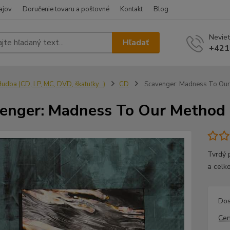
ajov
Doručenie tovaru a poštovné
Kontakt
Blog
Neviet
Hľadať
+421
udba (CD, LP, MC, DVD, škatuľky...)
CD
Scavenger: Madness To Our
enger: Madness To Our Method
Tvrdý p
a celk
Dos
Cen