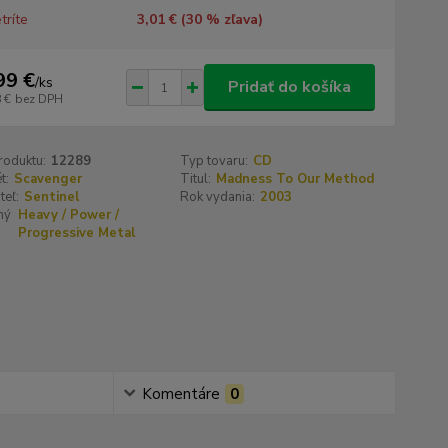
tríte
3,01 € (
30
% zľava)
99 €
/
ks
Pridať do košíka
 €
bez DPH
roduktu:
12289
Typ tovaru:
CD
t:
Scavenger
Titul:
Madness To Our Method
teľ:
Sentinel
Rok vydania:
2003
ný
Heavy / Power /
Progressive Metal
Komentáre
0