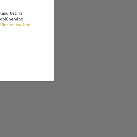
asu tiež na
o obľúbeného
Viac na využitie