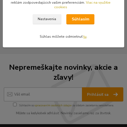
reklám zodpovedajúcich vašim preferenciám.
Viac na využitie
cookies
Tovar zaradený v kategóriách
Súhlasím
Nastavenia
Arafatky, šatky
Šatky
Súhlas môžete odmietnuť
tu
.
Nepremeškajte novinky, akcie a
zľavy!
Prihlásiť sa
Súhlasím so
spracovaním osobných údajov
za účelom zasielania newslettera.
Môžete sa kedykoľvek odhlásiť. Novinky zasielame raz za štvrťrok.