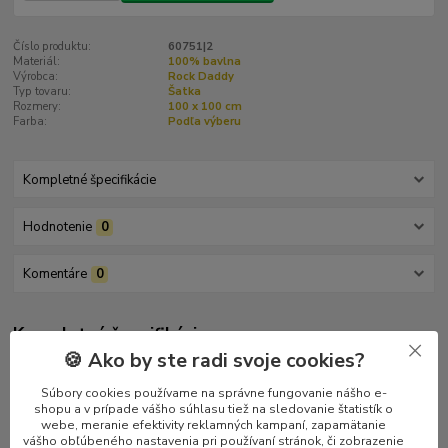
Číslo produktu:
60751|2
Materiál:
100% bavlna
Výrobca:
Rock Daddy
Typ tovaru:
Šatka
Rozmery:
100 x 100 cm
Farba:
Podľa výberu
Kompletné špecifikácie
Hodnotenie
0
Komentáre
0
Kompletné špecifikácie
🍪 Ako by ste radi svoje cookies?
Štvorrohá šatka s leopardím vzorom a so strapčekmi. Rozmery
100 x 100 cm.
Súbory cookies používame na správne fungovanie nášho e-
shopu a v prípade vášho súhlasu tiež na sledovanie štatistík o
webe, meranie efektivity reklamných kampaní, zapamätanie
vášho obľúbeného nastavenia pri používaní stránok, či zobrazenie