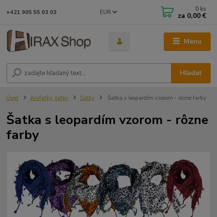
0
ks
EUR
+421 905 55 03 03
za
0,00 €
Menu
Hľadať
Úvod
Arafatky, šatky
Šatky
Šatka s leopardím vzorom - rôzne farby
Šatka s leopardím vzorom - rôzne
farby