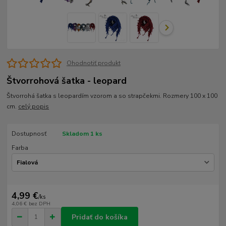
Ohodnotiť produkt
Štvorrohová šatka - leopard
Štvorrohá šatka s leopardím vzorom a so strapčekmi. Rozmery 100 x 100
cm.
celý popis
Dostupnosť
Skladom 1 ks
Farba
4,99 €
/
ks
4,06 €
bez DPH
Pridať do košíka