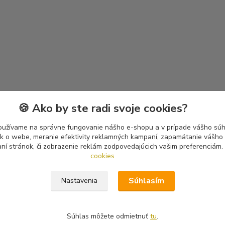
🍪 Ako by ste radi svoje cookies?
oužívame na správne fungovanie nášho e-shopu a v prípade vášho súhl
tík o webe, meranie efektivity reklamných kampaní, zapamätanie vášh
aní stránok, či zobrazenie reklám zodpovedajúcich vašim preferenciám.
cookies
Súhlasím
Nastavenia
Súhlas môžete odmietnuť
tu
.