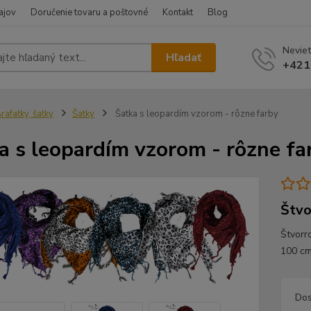
ajov
Doručenie tovaru a poštovné
Kontakt
Blog
Neviet
Hľadať
+421
rafatky, šatky
Šatky
Šatka s leopardím vzorom - rôzne farby
a s leopardím vzorom - rôzne fa
Štvo
Štvorr
100 c
Dos