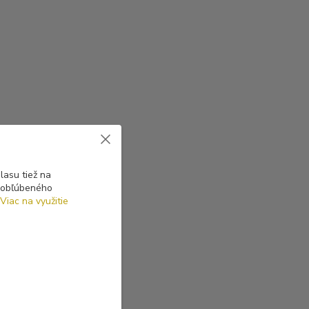
asu tiež na
o obľúbeného
Viac na využitie