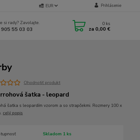
Prihlásenie
EUR
e si rady? Zavolajte.
0
ks
za
0,00 €
 905 55 03 03
rby
Ohodnotiť produkt
rrohová šatka - leopard
ohá šatka s leopardím vzorom a so strapčekmi. Rozmery 100 x
m.
celý popis
tupnosť
Skladom 1 ks