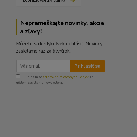
Zobraziť všetky články
Nepremeškajte novinky, akcie
a zľavy!
Môžete sa kedykoľvek odhlásiť. Novinky
zasielame raz za štvrťrok.
Prihlásiť sa
Súhlasím so
spracovaním osobných údajov
za
účelom zasielania newslettera.