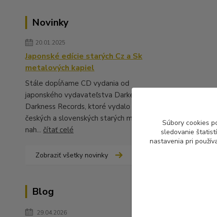
Novinky
20.01.2025
Japonské edície starých Cz a Sk
metalových kapiel
Stále dopĺňame CD vydania od
japonského vydavateľstva Darker Than
Darkness Records, ktoré vydalo množstvo
českých a slovenských starých metalových
Súbory cookies p
nah...
čítať celé
sledovanie štatis
nastavenia pri použív
Zobraziť všetky novinky
Blog
29.04.2026