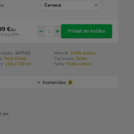
ba
99 €
/
ks
Pridať do košíka
 €
bez DPH
roduktu:
60751|1
Materiál:
100% bavlna
a:
Rock Daddy
Typ tovaru:
Šatka
y:
100 x 100 cm
Farba:
Podľa výberu
Komentáre
0
0 cm.