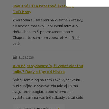
Kvalitné CD a kazetové škatuľky,
DVD boxy
Zberatelia sú zaťažení na kvalitné škatuľky,
nik nechce mať svoju obľúbenú muziku v
doškriabanom či popraskanom obale.
Chápem to, sám som zberateľ. A ...
čítať
celé
31.03.2026
Ako nájsť vydavateľa, či vydať vlastnú
knihu? Rady a tipy od Hiraxa
Spísal som blog na tému ako vydať knihu -
buď si nájdete vydavateľa (ale aj to má
svoju technológiu), alebo si prvotinu
vydáte sami na vlastné náklady...
čítať celé