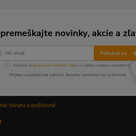
premeškajte novinky, akcie a zľa
Prihlásiť sa
Súhlasím so
spracovaním osobných údajov
za účelom zasielania newslettera.
Môžete sa kedykoľvek odhlásiť. Novinky zasielame raz za štvrťrok.
nie tovaru a poštovné
t