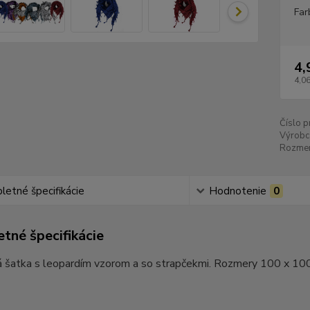
Far
4,
4,06
Číslo p
Výrobc
Rozmer
etné špecifikácie
Hodnotenie
0
tné špecifikácie
á šatka s leopardím vzorom a so strapčekmi. Rozmery 100 x 10