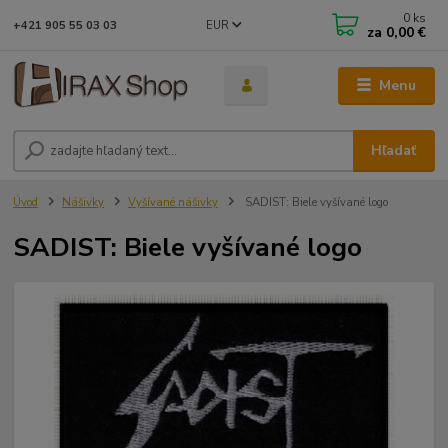
0
ks
EUR
+421 905 55 03 03
za
0,00 €
Menu
Hľadať
Úvod
Nášivky
Vyšívané nášivky
SADIST: Biele vyšívané logo
SADIST: Biele vyšívané logo