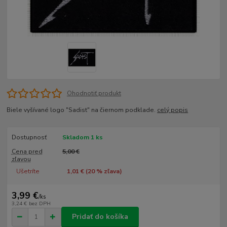
Ohodnotiť produkt
Biele vyšívané logo "Sadist" na čiernom podklade.
celý popis
Dostupnosť
Skladom 1 ks
Cena pred
5,00 €
zľavou
Ušetríte
1,01 € (
20
% zľava)
3,99 €
/
ks
3,24 €
bez DPH
Pridať do košíka