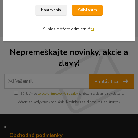
Nášivky
Súhlasím
Nastavenia
Vyšívané nášivky
Súhlas môžete odmietnuť
tu
.
Nepremeškajte novinky, akcie a
zľavy!
Prihlásiť sa
Súhlasím so
spracovaním osobných údajov
za účelom zasielania newslettera.
Môžete sa kedykoľvek odhlásiť. Novinky zasielame raz za štvrťrok.
•
Obchodné podmienky