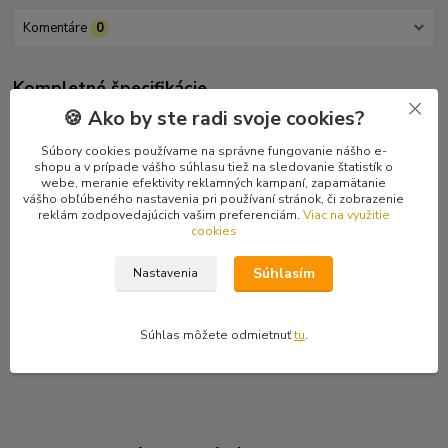
Komentáre
0
Kompletné špecifikácie
🍪 Ako by ste radi svoje cookies?
Black metal z gréckych Atén založený členmi Ungod and Nadir.
Tretí album v poradí. Posledný raritný japonský kus.
Súbory cookies používame na správne fungovanie nášho e-
shopu a v prípade vášho súhlasu tiež na sledovanie štatistík o
webe, meranie efektivity reklamných kampaní, zapamätanie
Tracklist:
vášho obľúbeného nastavenia pri používaní stránok, či zobrazenie
1 Sweet Loss 7:27
reklám zodpovedajúcich vašim preferenciám.
Viac na využitie
2 Soul Scars 5:16
cookies
3 Ignored 7:52
4 Invocation Of The Inner Spirit 4:52
Súhlasím
Nastavenia
5 Destroy Them 3:27
6 Dream Vortex 6:21
7 Let Snow Cover The Earth 7:29
Súhlas môžete odmietnuť
tu
.
8 In The End 6:53