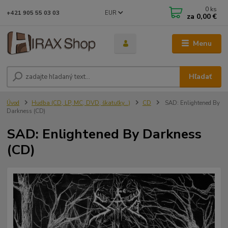
0
ks
EUR
+421 905 55 03 03
za
0,00 €
Menu
Hľadať
Úvod
Hudba (CD, LP, MC, DVD, škatuľky...)
CD
SAD: Enlightened By
Darkness (CD)
SAD: Enlightened By Darkness
(CD)