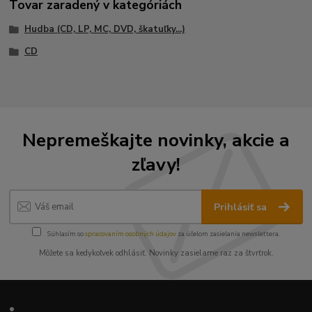
Tovar zaradený v kategóriách
Hudba (CD, LP, MC, DVD, škatuľky...)
CD
Nepremeškajte novinky, akcie a
zľavy!
Prihlásiť sa
Súhlasím so
spracovaním osobných údajov
za účelom zasielania newslettera.
Môžete sa kedykoľvek odhlásiť. Novinky zasielame raz za štvrťrok.
•