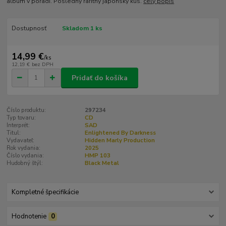
album v poradí. Posledný raritný japonský kus.
celý popis
Dostupnosť
Skladom 1 ks
14,99 €
/
ks
12,19 €
bez DPH
Pridať do košíka
Číslo produktu:
297234
Typ tovaru:
CD
Interprét:
SAD
Titul:
Enlightened By Darkness
Vydavateľ:
Hidden Marly Production
Rok vydania:
2025
Číslo vydania:
HMP 103
Hudobný štýl:
Black Metal
Kompletné špecifikácie
Hodnotenie
0