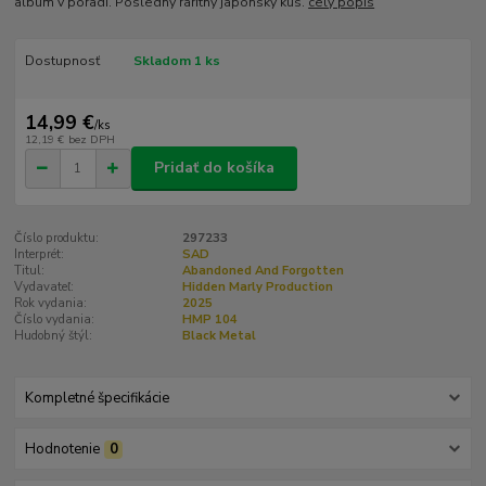
album v poradí. Posledný raritný japonský kus.
celý popis
Dostupnosť
Skladom 1 ks
14,99 €
/
ks
12,19 €
bez DPH
Pridať do košíka
Číslo produktu:
297233
Interprét:
SAD
Titul:
Abandoned And Forgotten
Vydavateľ:
Hidden Marly Production
Rok vydania:
2025
Číslo vydania:
HMP 104
Hudobný štýl:
Black Metal
Kompletné špecifikácie
Hodnotenie
0