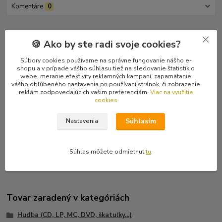
Komentáre
0
Kompletné špecifikácie
🍪 Ako by ste radi svoje cookies?
Black metal z gréckych Atén založený členmi Ungod and Nadir.
Súbory cookies používame na správne fungovanie nášho e-
Piaty album v poradí. Posledný raritný japonský kus.
shopu a v prípade vášho súhlasu tiež na sledovanie štatistík o
webe, meranie efektivity reklamných kampaní, zapamätanie
vášho obľúbeného nastavenia pri používaní stránok, či zobrazenie
Tracklist:
reklám zodpovedajúcich vašim preferenciám.
Viac na využitie
1 One Of These Nights 7:50
cookies
2 Fall From Grace 7:04
3 The Black Parade 7:50
Súhlasím
Nastavenia
4 Solitude 7:59
5 Creatures Untold 8:09
6 Street Spirit 11:05
Súhlas môžete odmietnuť
tu
.
Tovar zaradený v kategóriách
Hudba (CD, LP, MC, DVD, škatuľky...)