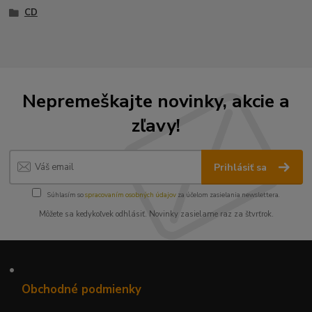
CD
Nepremeškajte novinky, akcie a
zľavy!
Prihlásiť sa
Súhlasím so
spracovaním osobných údajov
za účelom zasielania newslettera.
Môžete sa kedykoľvek odhlásiť. Novinky zasielame raz za štvrťrok.
•
Obchodné podmienky