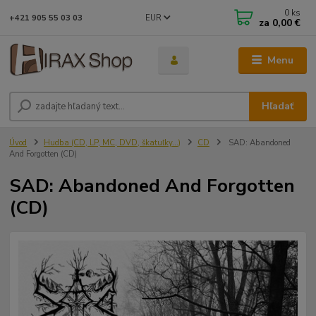
0
ks
EUR
+421 905 55 03 03
za
0,00 €
Menu
Hľadať
Úvod
Hudba (CD, LP, MC, DVD, škatuľky...)
CD
SAD: Abandoned
And Forgotten (CD)
SAD: Abandoned And Forgotten
(CD)