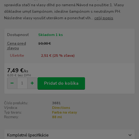
spravidla stačí na vlasy dlhé po ramená.Návod na použitie:1. Vlasy
dôkladne umyť šampónom, ideálne šampónom s neutrálnym PH.
Následne vlasy vysušiť uterákom a ponechať vlh...
celý popis
Dostupnosť
Skladom 1 ks
Cena pred
10,00 €
zľavou
Ušetríte
2,51 € (
25
% zľava)
7,49 €
/
ks
6,09 €
bez DPH
Pridať do košíka
Číslo produktu:
3681
Výrobca:
Directions
Typ tovaru:
Farba na vlasy
Rozmery:
88 ml
Kompletné špecifikácie