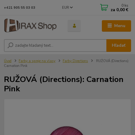
0
ks
EUR
+421 905 55 03 03
za
0,00 €
Menu
Hľadať
Úvod
Farby a spreje na vlasy
Farby Directions
RUŽOVÁ (Directions):
Carnation Pink
RUŽOVÁ (Directions): Carnation
Pink