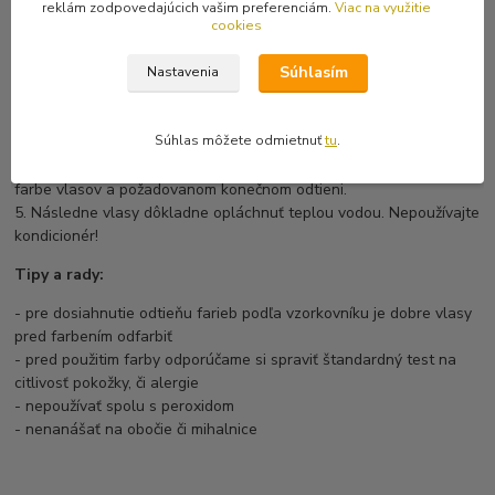
3. Na krátke vlasy stačí použiť pol balenia, na vlasy po plecia celé
reklám zodpovedajúcich vašim preferenciám.
Viac na využitie
balenie. Farbu nanášajte na vlasy pomocou štetčeku alebo
cookies
hrebeňu tesne od pokožky hlavy až po končeky vlasov v malom
Súhlasím
množstve. Prečesávajte tak dlho, kým sa nezačne tvoriť pena,
Nastavenia
podľa ktorej poznáte, že sa farba dôkladne absorbuje. Farbu
priebežne zmývajte z hrebeňu. Ubezpečete sa, že ste farbu
Súhlas môžete odmietnuť
tu
.
naniesli všade.
4. Farbu nechajte pôsobiť 15 - 30 minút, v závislosti na pôvodnej
farbe vlasov a požadovanom konečnom odtieni.
5. Následne vlasy dôkladne opláchnuť teplou vodou. Nepoužívajte
kondicionér!
Tipy a rady:
- pre dosiahnutie odtieňu farieb podľa vzorkovníku je dobre vlasy
pred farbením odfarbiť
- pred použitim farby odporúčame si spraviť štandardný test na
citlivosť pokožky, či alergie
- nepoužívať spolu s peroxidom
- nenanášať na obočie či mihalnice