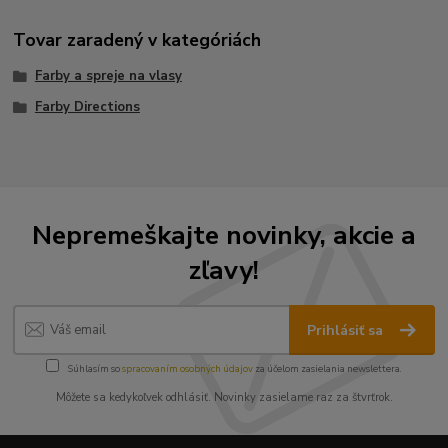
Tovar zaradený v kategóriách
Farby a spreje na vlasy
Farby Directions
Nepremeškajte novinky, akcie a
zľavy!
Prihlásiť sa
Súhlasím so
spracovaním osobných údajov
za účelom zasielania newslettera.
Môžete sa kedykoľvek odhlásiť. Novinky zasielame raz za štvrťrok.