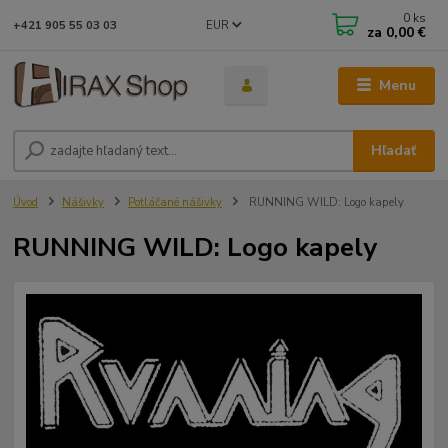
0
ks
EUR
+421 905 55 03 03
za
0,00 €
Menu
Hľadať
Úvod
Nášivky
Potláčané nášivky
RUNNING WILD: Logo kapely
RUNNING WILD: Logo kapely