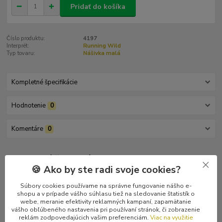
Pridať do košíka
Číslo produktu:
4197
Interprét:
Running Wild
Typ tovaru:
Nášivka malá
Kompletné špecifikácie
Hodnotenie
0
Komentáre
0
Kompletné špecifikácie
🍪 Ako by ste radi svoje cookies?
Logo kapely.
Súbory cookies používame na správne fungovanie nášho e-
shopu a v prípade vášho súhlasu tiež na sledovanie štatistík o
webe, meranie efektivity reklamných kampaní, zapamätanie
vášho obľúbeného nastavenia pri používaní stránok, či zobrazenie
reklám zodpovedajúcich vašim preferenciám.
Viac na využitie