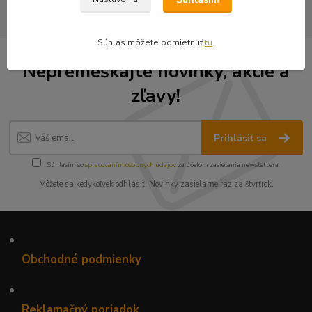
Súhlas môžete odmietnuť
tu
.
Nepremeškajte novinky, akcie a
zľavy!
Prihlásiť sa
Súhlasím so
spracovaním osobných údajov
za účelom zasielania newslettera.
Môžete sa kedykoľvek odhlásiť. Novinky zasielame raz za štvrťrok.
•
Obchodné podmienky
•
Reklamačný poriadok