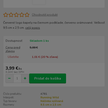
Ohodnotiť produkt
Červené logo kapely na čiernom podklade, červeno orámované. Veľkosť
9,5 cm x 2,5 cm.
celý popis
Dostupnosť
Skladom 1 ks
Cena pred
5,00 €
zľavou
Ušetríte
1,01 € (
20
% zľava)
3,99 €
/
ks
3,24 €
bez DPH
Pridať do košíka
Číslo produktu:
4781
Interprét:
Running Wild
Typ tovaru:
Nášivka vyšívaná
Rozmery:
9,5 cm x 2,5 cm