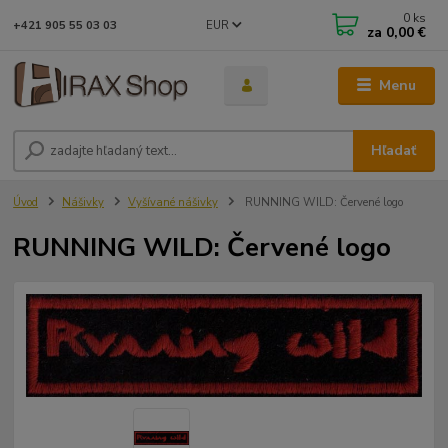
0
ks
EUR
+421 905 55 03 03
za
0,00 €
Menu
Hľadať
Úvod
Nášivky
Vyšívané nášivky
RUNNING WILD: Červené logo
RUNNING WILD: Červené logo