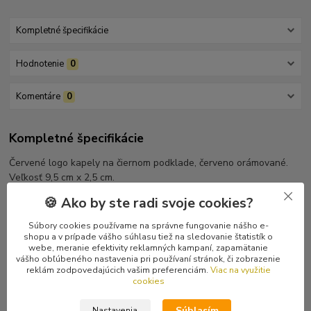
Kompletné špecifikácie
Hodnotenie
0
Komentáre
0
Kompletné špecifikácie
Červené logo kapely na čiernom podklade, červeno orámované.
Veľkosť 9,5 cm x 2,5 cm.
🍪 Ako by ste radi svoje cookies?
Súbory cookies používame na správne fungovanie nášho e-
shopu a v prípade vášho súhlasu tiež na sledovanie štatistík o
Tovar zaradený v kategóriách
webe, meranie efektivity reklamných kampaní, zapamätanie
vášho obľúbeného nastavenia pri používaní stránok, či zobrazenie
reklám zodpovedajúcich vašim preferenciám.
Viac na využitie
Nášivky
cookies
Vyšívané nášivky
Súhlasím
Nastavenia