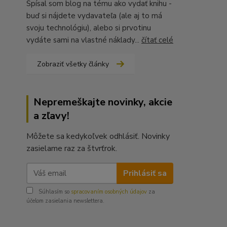
Spísal som blog na tému ako vydať knihu -
buď si nájdete vydavateľa (ale aj to má
svoju technológiu), alebo si prvotinu
vydáte sami na vlastné náklady...
čítať celé
Zobraziť všetky články
Nepremeškajte novinky, akcie
a zľavy!
Môžete sa kedykoľvek odhlásiť. Novinky
zasielame raz za štvrťrok.
Prihlásiť sa
Súhlasím so
spracovaním osobných údajov
za
účelom zasielania newslettera.