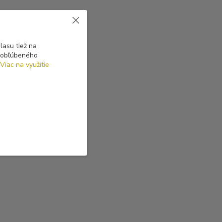
asu tiež na
o obľúbeného
Viac na využitie