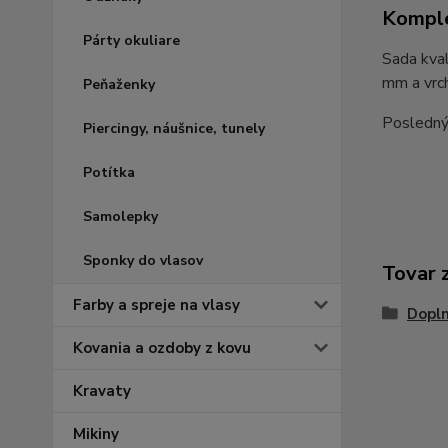
Komple
Párty okuliare
Sada kval
mm a vrc
Peňaženky
Posledný 
Piercingy, náušnice, tunely
Potítka
Samolepky
Sponky do vlasov
Tovar 
Farby a spreje na vlasy
Dopl
Kovania a ozdoby z kovu
Kravaty
Mikiny