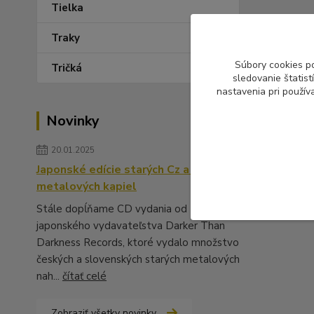
Tielka
Traky
Súbory cookies p
Tričká
sledovanie štatis
nastavenia pri použív
Novinky
20.01.2025
Japonské edície starých Cz a Sk
metalových kapiel
Stále dopĺňame CD vydania od
japonského vydavateľstva Darker Than
Darkness Records, ktoré vydalo množstvo
českých a slovenských starých metalových
nah...
čítať celé
Zobraziť všetky novinky