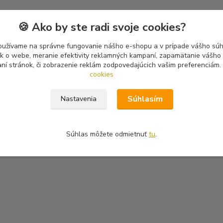
🍪 Ako by ste radi svoje cookies?
oužívame na správne fungovanie nášho e-shopu a v prípade vášho súhl
tík o webe, meranie efektivity reklamných kampaní, zapamätanie vášh
aní stránok, či zobrazenie reklám zodpovedajúcich vašim preferenciám.
cookies
Súhlasím
Nastavenia
Súhlas môžete odmietnuť
tu
.