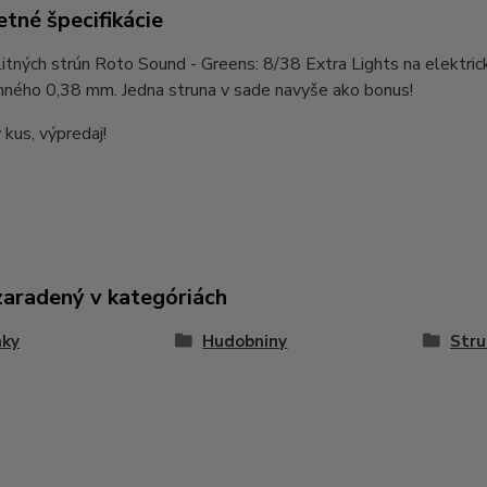
tné špecifikácie
itných strún Roto Sound - Greens: 8/38 Extra Lights na elektrick
hného 0,38 mm. Jedna struna v sade navyše ako bonus!
kus, výpredaj!
zaradený v kategóriách
nky
Hudobniny
Stru