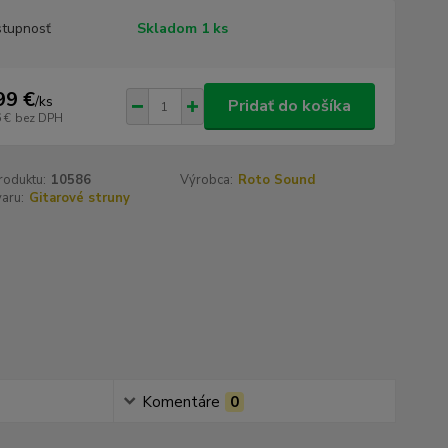
tupnosť
Skladom 1 ks
99 €
/
ks
Pridať do košíka
 €
bez DPH
roduktu:
10586
Výrobca:
Roto Sound
aru:
Gitarové struny
Komentáre
0