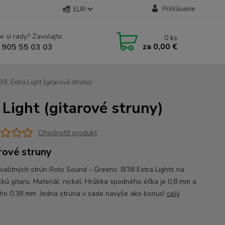
Prihlásenie
EUR
e si rady? Zavolajte.
0
ks
za
0,00 €
 905 55 03 03
, Extra Light (gitarové struny)
Light (gitarové struny)
Ohodnotiť produkt
rové struny
valitných strún Roto Sound - Greens: 8/38 Extra Lights na
ickú gitaru. Materiál: nickel. Hrúbka spodného éčka je 0,8 mm a
ho 0,38 mm. Jedna struna v sade navyše ako bonus!
celý