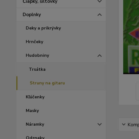
Čiapky, šiltovky
Doplnky
Deky a prikrývky
Hrnčeky
Hudobniny
Trsátka
Struny na gitaru
Kľúčenky
Masky
Náramky
Kompl
Odznaky