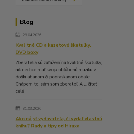
Blog
29.04.2026
Kvalitné CD a kazetové škatuľky,
DVD boxy
Zberatelia sú zaťažení na kvalitné škatuľky,
nik nechce mať svoju obľúbenú muziku v
doškriabanom či popraskanom obale.
Chápem to, sám som zberateľ. A ...
čítať
celé
31.03.2026
Ako nájsť vydavateľa, či vydať vlastnú
knihu? Rady a tipy od Hiraxa