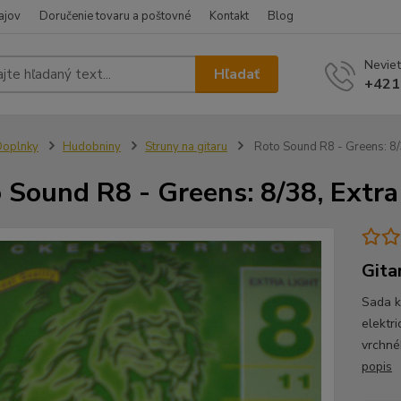
ajov
Doručenie tovaru a poštovné
Kontakt
Blog
Neviet
Hľadať
+421
Doplnky
Hudobniny
Struny na gitaru
Roto Sound R8 - Greens: 8/38
 Sound R8 - Greens: 8/38, Extra 
Gita
Sada k
elektr
vrchné
popis