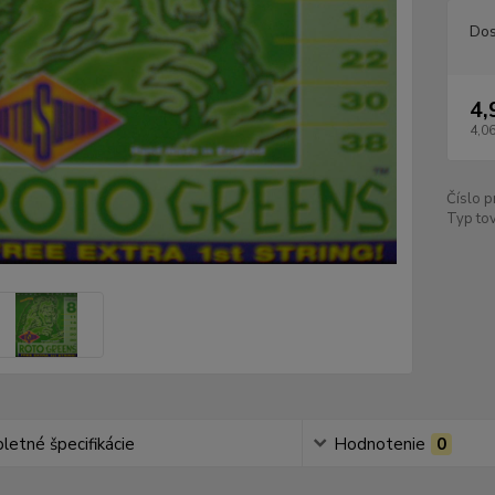
Dos
4,
4,06
Číslo p
Typ tov
etné špecifikácie
Hodnotenie
0