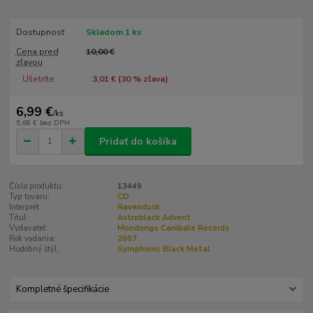
Dostupnosť
Skladom 1 ks
Cena pred
10,00 €
zľavou
Ušetríte
3,01 € (
30
% zľava)
6,99 €
/
ks
5,68 €
bez DPH
Pridať do košíka
Číslo produktu:
13449
Typ tovaru:
CD
Interprét:
Ravendusk
Titul:
Astroblack Advent
Vydavateľ:
Mondongo Canibale Records
Rok vydania:
2007
Hudobný štýl:
Symphonic Black Metal
Kompletné špecifikácie