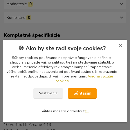
Hodnotenie
0
Komentáre
0
Kompletné špecifikácie
Skvelý poľský black metal ala Dimmu borgir či Limbonic Art.
🍪 Ako by ste radi svoje cookies?
Posledný kus.
Súbory cookies používame na správne fungovanie nášho e-
shopu a v prípade vášho súhlasu tiež na sledovanie štatistík o
Tracklist
webe, meranie efektivity reklamných kampaní, zapamätanie
1 Ebony Craft 4:58
vášho obľúbeného nastavenia pri používaní stránok, či zobrazenie
2 Profound Effect 3:52
reklám zodpovedajúcich vašim preferenciám.
Viac na využitie
cookies
3 Superdark Phenomen 5:22
4 Will As Heresy 3:43
Súhlasím
Nastavenia
5 Neon Cipher 4:14
6 Astroblack Advent 4:24
7 Lucider Worlds 4:29
Súhlas môžete odmietnuť
tu
.
8 Enigma Neo Blessed 4:43
9 Forever Obscure 4:26
10 Vortex Of Arcane 4:13