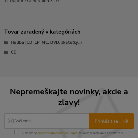
11 Rapture Generation 3:19
Tovar zaradený v kategóriách
Hudba (CD, LP, MC, DVD, škatuľky...)
CD
Nepremeškajte novinky, akcie a
zľavy!
Prihlásiť sa
Súhlasím so
spracovaním osobných údajov
za účelom zasielania newslettera.