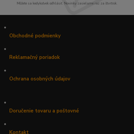
Môžete sa kedykoľvek odhlásiť. Novinky zasielame raz za štvrťrok.
•
Obchodné podmienky
•
Reklamačný poriadok
•
Ochrana osobných údajov
•
Doručenie tovaru a poštovné
•
Kontakt