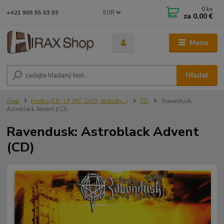
0
ks
EUR
+421 905 55 03 03
za
0,00 €
Menu
Hľadať
Úvod
Hudba (CD, LP, MC, DVD, škatuľky...)
CD
Ravendusk:
Astroblack Advent (CD)
Ravendusk: Astroblack Advent
(CD)