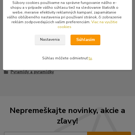
Súbory cookies používame na správne fungovanie nášho e-
Kompletné špecifikácie
shopu a v prípade vášho súhlasu tiež na sledovanie štatistík o
webe, meranie efektivity reklamných kampaní, zapamätanie
Vybíjanec na killer, obojok, opasok, bundu či vestu... Vyrobené zo
vášho obľúbeného nastavenia pri používaní stránok, či zobrazenie
zliatiny, povrchová úprava farbou.
reklám zodpovedajúcich vašim preferenciám.
Viac na využitie
cookies
Súhlasím
Nastavenia
Tovar zaradený v kategóriách
Súhlas môžete odmietnuť
tu
.
Kovania a ozdoby z kovu
Pyramídy a pyramídky
Nepremeškajte novinky, akcie a
zľavy!