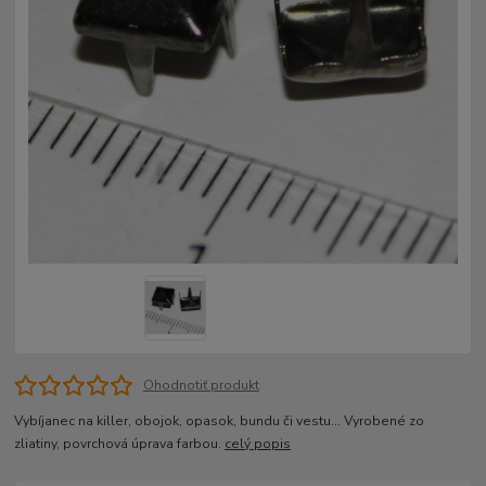
Ohodnotiť produkt
Vybíjanec na killer, obojok, opasok, bundu či vestu... Vyrobené zo
zliatiny, povrchová úprava farbou.
celý popis