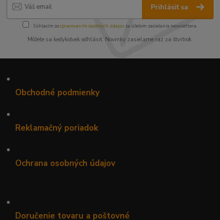
Prihlásiť sa
Súhlasím so
spracovaním osobných údajov
za účelom zasielania newslettera.
Môžete sa kedykoľvek odhlásiť. Novinky zasielame raz za štvrťrok.
•
Obchodné podmienky
•
Reklamačný poriadok
•
Ochrana osobných údajov
•
Doručenie tovaru a poštovné