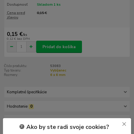
Dostupnosť
Skladom 1 ks
Cena pred
0,15 €
zľavou
0,15 €
/
ks
0,12 €
bez DPH
Pridať do košíka
Číslo produktu:
53083
Typ tovaru:
Vybíjanec
Rozmery:
6 x 6 mm
Kompletné špecifikácie
Hodnotenie
0
Komentáre
0
🍪 Ako by ste radi svoje cookies?