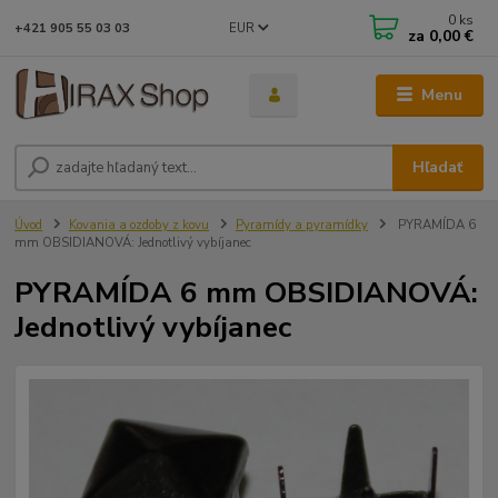
0
ks
EUR
+421 905 55 03 03
za
0,00 €
Menu
Hľadať
Úvod
Kovania a ozdoby z kovu
Pyramídy a pyramídky
PYRAMÍDA 6
mm OBSIDIANOVÁ: Jednotlivý vybíjanec
PYRAMÍDA 6 mm OBSIDIANOVÁ:
Jednotlivý vybíjanec