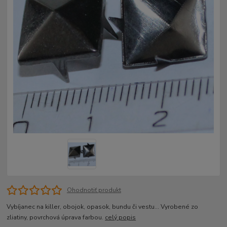
Ohodnotiť produkt
Vybíjanec na killer, obojok, opasok, bundu či vestu... Vyrobené zo
zliatiny, povrchová úprava farbou.
celý popis