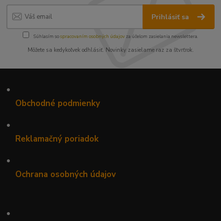
Prihlásiť sa
Súhlasím so
spracovaním osobných údajov
za účelom zasielania newslettera.
Môžete sa kedykoľvek odhlásiť. Novinky zasielame raz za štvrťrok.
•
Obchodné podmienky
•
Reklamačný poriadok
•
Ochrana osobných údajov
•