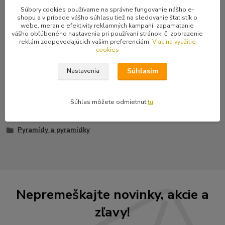
Súbory cookies používame na správne fungovanie nášho e-
Kompletné špecifikácie
shopu a v prípade vášho súhlasu tiež na sledovanie štatistík o
webe, meranie efektivity reklamných kampaní, zapamätanie
vášho obľúbeného nastavenia pri používaní stránok, či zobrazenie
Vybíjanec na killer, obojok, opasok, bundu či vestu... Vyrobené zo
reklám zodpovedajúcich vašim preferenciám.
Viac na využitie
zliatiny, povrchová úprava farbou.
cookies
Súhlasím
Nastavenia
Tovar zaradený v kategóriách
Súhlas môžete odmietnuť
tu
.
Kovania a ozdoby z kovu
Pyramídy a pyramídky
Nepremeškajte novinky, akcie a
zľavy!