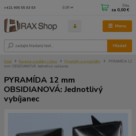
0
ks
EUR
+421 905 55 03 03
za
0,00 €
Menu
Hľadať
Úvod
Kovania a ozdoby z kovu
Pyramídy a pyramídky
PYRAMÍDA 12
mm OBSIDIANOVÁ: Jednotlivý vybíjanec
PYRAMÍDA 12 mm
OBSIDIANOVÁ: Jednotlivý
vybíjanec