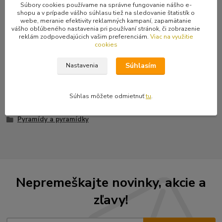
Súbory cookies používame na správne fungovanie nášho e-
Kompletné špecifikácie
shopu a v prípade vášho súhlasu tiež na sledovanie štatistík o
webe, meranie efektivity reklamných kampaní, zapamätanie
Vybíjanec na killer, obojok, opasok, bundu či vestu... Vyrobené zo
vášho obľúbeného nastavenia pri používaní stránok, či zobrazenie
zliatiny, povrchová úprava farbou.
reklám zodpovedajúcich vašim preferenciám.
Viac na využitie
cookies
Súhlasím
Nastavenia
Tovar zaradený v kategóriách
Súhlas môžete odmietnuť
tu
.
Kovania a ozdoby z kovu
Pyramídy a pyramídky
Nepremeškajte novinky, akcie a
zľavy!