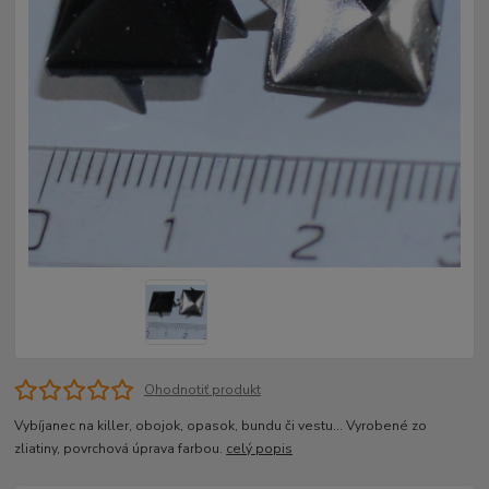
Ohodnotiť produkt
Vybíjanec na killer, obojok, opasok, bundu či vestu... Vyrobené zo
zliatiny, povrchová úprava farbou.
celý popis