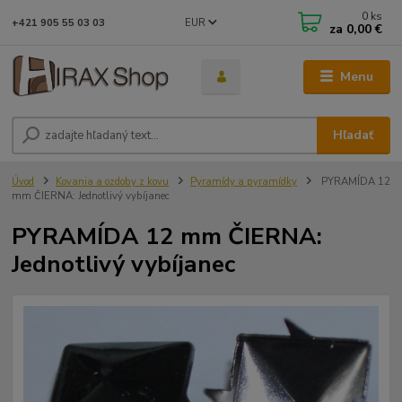
0
ks
EUR
+421 905 55 03 03
za
0,00 €
Menu
Hľadať
Úvod
Kovania a ozdoby z kovu
Pyramídy a pyramídky
PYRAMÍDA 12
mm ČIERNA: Jednotlivý vybíjanec
PYRAMÍDA 12 mm ČIERNA:
Jednotlivý vybíjanec