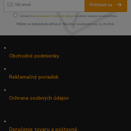
Prihlásiť sa
Súhlasím so
spracovaním osobných údajov
za účelom zasielania newslettera.
Môžete sa kedykoľvek odhlásiť. Novinky zasielame raz za štvrťrok.
•
Obchodné podmienky
•
Reklamačný poriadok
•
Ochrana osobných údajov
•
Doručenie tovaru a poštovné