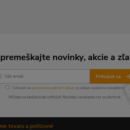
premeškajte novinky, akcie a zľa
Prihlásiť sa
Súhlasím so
spracovaním osobných údajov
za účelom zasielania newslettera.
Môžete sa kedykoľvek odhlásiť. Novinky zasielame raz za štvrťrok.
nie tovaru a poštovné