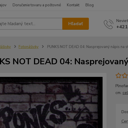
ajov
Doručenie tovaru a poštovné
Kontakt
Blog
Neviet
Hľadať
+421
ášivky
Fotonášivky
PUNKS NOT DEAD 04: Nasprejovaný nápis na s
S NOT DEAD 04: Nasprejovaný 
Plnofa
cm.
ce
Dos
Cen