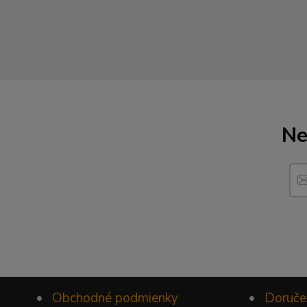
Ne
•
Obchodné podmienky
•
Doruče