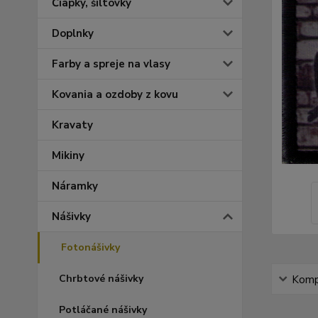
Čiapky, šiltovky
Doplnky
Farby a spreje na vlasy
Kovania a ozdoby z kovu
Kravaty
Mikiny
Náramky
Nášivky
Fotonášivky
Chrbtové nášivky
Kompl
Potláčané nášivky