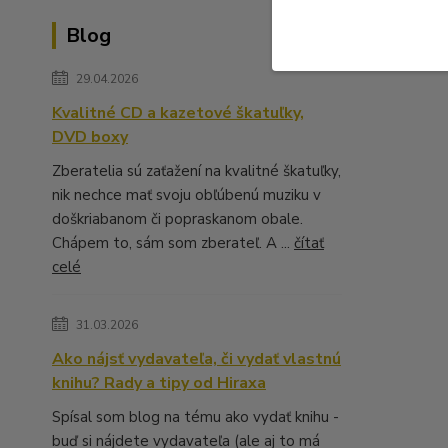
Blog
29.04.2026
Kvalitné CD a kazetové škatuľky,
DVD boxy
Zberatelia sú zaťažení na kvalitné škatuľky,
nik nechce mať svoju obľúbenú muziku v
doškriabanom či popraskanom obale.
Chápem to, sám som zberateľ. A ...
čítať
celé
31.03.2026
Ako nájsť vydavateľa, či vydať vlastnú
knihu? Rady a tipy od Hiraxa
Spísal som blog na tému ako vydať knihu -
buď si nájdete vydavateľa (ale aj to má