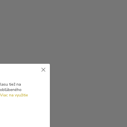
asu tiež na
o obľúbeného
Viac na využitie