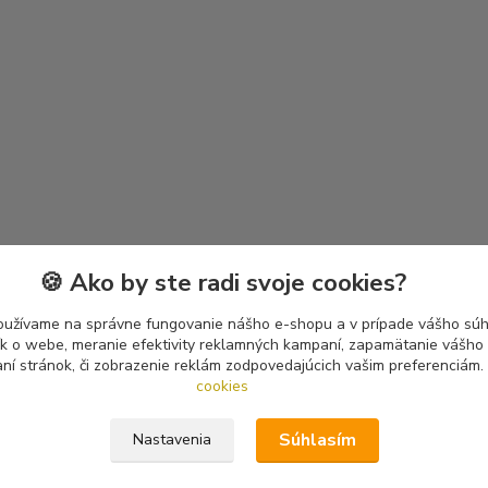
🍪 Ako by ste radi svoje cookies?
oužívame na správne fungovanie nášho e-shopu a v prípade vášho súhl
tík o webe, meranie efektivity reklamných kampaní, zapamätanie vášh
aní stránok, či zobrazenie reklám zodpovedajúcich vašim preferenciám.
cookies
Súhlasím
Nastavenia