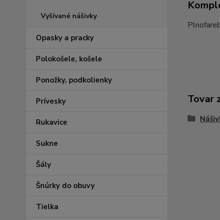
Komple
Vyšívané nášivky
Plnofareb
Opasky a pracky
Polokošele, košele
Ponožky, podkolienky
Tovar 
Prívesky
Nášiv
Rukavice
Sukne
Šály
Šnúrky do obuvy
Tielka