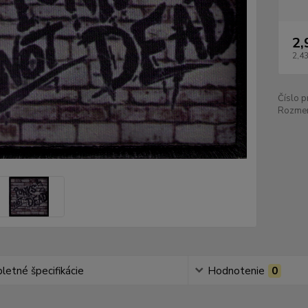
2,
2,43
Číslo p
Rozmer
etné špecifikácie
Hodnotenie
0