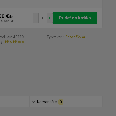
99 €
/
ks
Pridať do košíka
 €
bez DPH
roduktu:
40220
Typ tovaru:
Fotonášivka
y:
95 x 95 mm
Komentáre
0