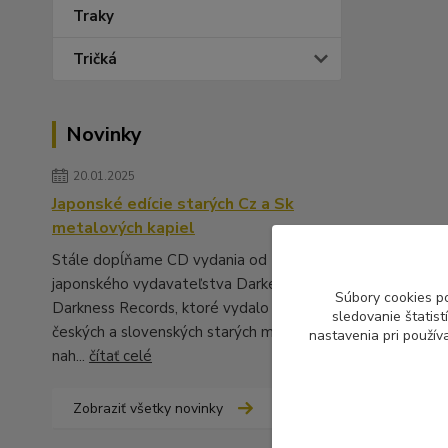
Traky
Tričká
Novinky
20.01.2025
Japonské edície starých Cz a Sk
metalových kapiel
Stále dopĺňame CD vydania od
japonského vydavateľstva Darker Than
Súbory cookies p
Darkness Records, ktoré vydalo množstvo
sledovanie štatis
českých a slovenských starých metalových
nastavenia pri použív
nah...
čítať celé
Zobraziť všetky novinky