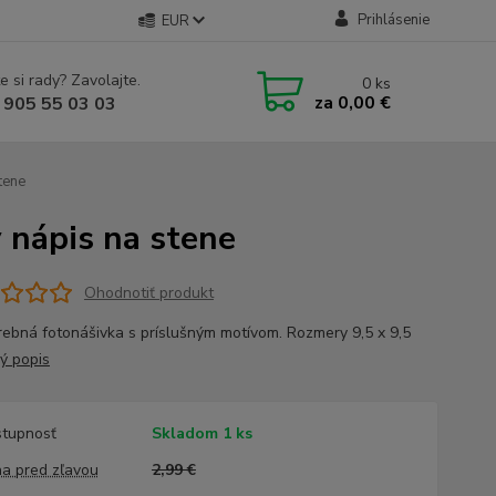
Prihlásenie
EUR
e si rady? Zavolajte.
0
ks
za
0,00 €
 905 55 03 03
tene
nápis na stene
Ohodnotiť produkt
rebná fotonášivka s príslušným motívom. Rozmery 9,5 x 9,5
lý popis
tupnosť
Skladom 1 ks
a pred zľavou
2,99 €