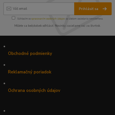
Prihlásiť sa
Súhlasím so
spracovaním osobných údajov
za účelom zasielania newslettera.
Môžete sa kedykoľvek odhlásiť. Novinky zasielame raz za štvrťrok.
•
Obchodné podmienky
•
Reklamačný poriadok
•
Ochrana osobných údajov
•