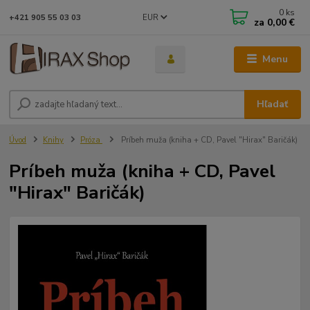
0
ks
EUR
+421 905 55 03 03
za
0,00 €
Menu
Hľadať
Úvod
Knihy
Próza
Príbeh muža (kniha + CD, Pavel "Hirax" Baričák)
Príbeh muža (kniha + CD, Pavel
"Hirax" Baričák)