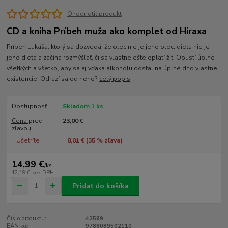
Ohodnotiť produkt
CD a kniha Príbeh muža ako komplet od Hiraxa
Príbeh Lukáša, ktorý sa dozvedá, že otec nie je jeho otec, dieťa nie je
jeho dieťa a začína rozmýšľať, či sa vlastne ešte oplatí žiť. Opustí úplne
všetkých a všetko, aby sa aj vďaka alkoholu dostal na úplné dno vlastnej
existencie. Odrazí sa od neho?
celý popis
Dostupnosť
Skladom 1 ks
Cena pred
23,00 €
zľavou
Ušetríte
8,01 € (
35
% zľava)
14,99 €
/
ks
12,19 €
bez DPH
Pridať do košíka
Číslo produktu:
42569
EAN kód:
9788089502110