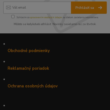
Prihlásiť sa
Súhlasím so
spracovaním osobných údajov
za účelom zasielania newslettera.
Môžete sa kedykoľvek odhlásiť. Novinky zasielame raz za štvrťrok.
•
Obchodné podmienky
•
Reklamačný poriadok
•
Ochrana osobných údajov
•