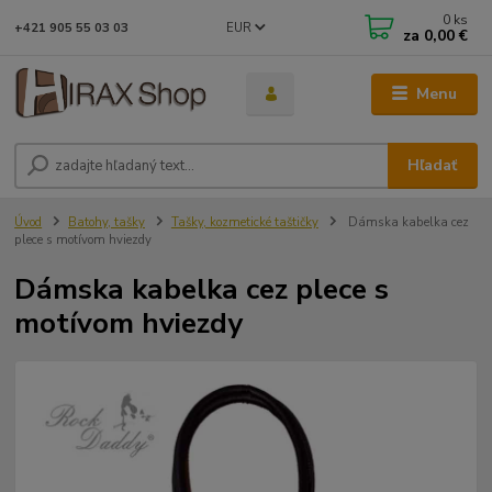
0
ks
EUR
+421 905 55 03 03
za
0,00 €
Menu
Hľadať
Úvod
Batohy, tašky
Tašky, kozmetické taštičky
Dámska kabelka cez
plece s motívom hviezdy
Dámska kabelka cez plece s
motívom hviezdy