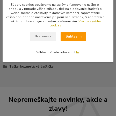
Súbory cookies používame na správne fungovanie nášho e-
Kompletné špecifikácie
shopu a v prípade vášho súhlasu tiež na sledovanie štatistík o
webe, meranie efektivity reklamných kampaní, zapamätanie
vášho obľúbeného nastavenia pri používaní stránok, či zobrazenie
Dámska kabelka cez plece s motívom hviezdy a maličkými
reklám zodpovedajúcich vašim preferenciám.
Viac na využitie
lebkami. Kabelka je na zips.
cookies
Súhlasím
Nastavenia
Tovar zaradený v kategóriách
Súhlas môžete odmietnuť
tu
.
Batohy, tašky
Tašky, kozmetické taštičky
Nepremeškajte novinky, akcie a
zľavy!