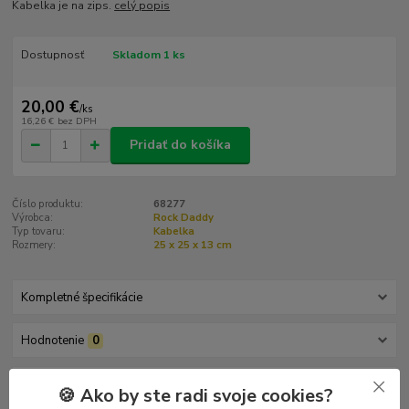
Kabelka je na zips.
celý popis
Dostupnosť
Skladom 1 ks
20,00 €
/
ks
16,26 €
bez DPH
Pridať do košíka
Číslo produktu:
68277
Výrobca:
Rock Daddy
Typ tovaru:
Kabelka
Rozmery:
25 x 25 x 13 cm
Kompletné špecifikácie
Hodnotenie
0
Komentáre
0
🍪 Ako by ste radi svoje cookies?