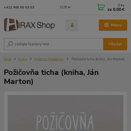
0
ks
EUR
+421 905 55 03 03
za
0,00 €
Menu
Hľadať
Úvod
Knihy
Vydania Hladohlas
Požičovňa ticha (kniha, Ján Marton)
Požičovňa ticha (kniha, Ján
Marton)