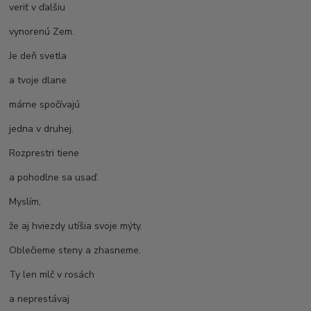
veriť v ďalšiu
vynorenú Zem.
Je deň svetla
a tvoje dlane
márne spočívajú
jedna v druhej.
Rozprestri tiene
a pohodlne sa usaď.
Myslím,
že aj hviezdy utíšia svoje mýty.
Oblečieme steny a zhasneme.
Ty len mlč v rosách
a neprestávaj