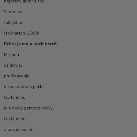
napísaný autor a rok.
Skoro ma
fakt jeblo:
Ján Marton (1999)
Peklo je moja nocľaháreň
Môj sen
už dohral
predstavenie
o karikatúrach pekla.
Opitý tmou
ako ruský patriot z vodky.
Opitý tmou
a pokušeniami.