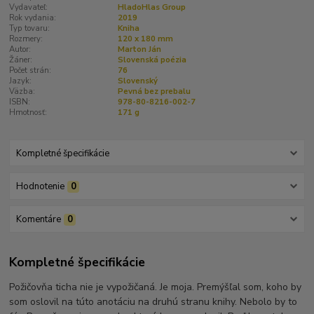
Vydavateľ:
HladoHlas Group
Rok vydania:
2019
Typ tovaru:
Kniha
Rozmery:
120 x 180 mm
Autor:
Marton Ján
Žáner:
Slovenská poézia
Počet strán:
76
Jazyk:
Slovenský
Väzba:
Pevná bez prebalu
ISBN:
978-80-8216-002-7
Hmotnosť:
171 g
Kompletné špecifikácie
Hodnotenie
0
Komentáre
0
Kompletné špecifikácie
Požičovňa ticha nie je vypožičaná. Je moja. Premýšľal som, koho by
som oslovil na túto anotáciu na druhú stranu knihy. Nebolo by to