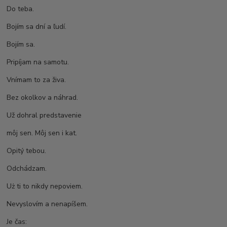
Do teba.
Bojím sa dní a ľudí.
Bojím sa.
Pripíjam na samotu.
Vnímam to za živa.
Bez okolkov a náhrad.
Už dohral predstavenie
môj sen. Môj sen i kat.
Opitý tebou.
Odchádzam.
Uż ti to nikdy nepoviem.
Nevyslovím a nenapíšem.
Je čas: