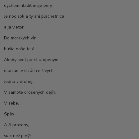
dychom hladiť moje pery.
Je noc soli a ty ani plachetnica
a ja vietor.
Do morských vĺn,
búšia naše telá.
Akoby svet patril utopeným
dlaniam v slzách mŕtvych.
Jedna v druhej.
V samote orosených dejín.
V sebe.
Spln
A či prázdny,
viac než plný?