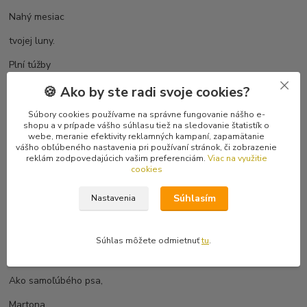
Nahý mesiac
tvojej luny.
Plní túžby
samí boj,
🍪 Ako by ste radi svoje cookies?
ach môj Bože,
Súbory cookies používame na správne fungovanie nášho e-
shopu a v prípade vášho súhlasu tiež na sledovanie štatistík o
rany zhoj.
webe, meranie efektivity reklamných kampaní, zapamätanie
vášho obľúbeného nastavenia pri používaní stránok, či zobrazenie
reklám zodpovedajúcich vašim preferenciám.
Viac na využitie
Kritik
cookies
Rozčítal som sa
Súhlasím
Nastavenia
do básne
na jednej stránke
Súhlas môžete odmietnuť
tu
.
venujúcej sa poézii.
Ako samoľúbého psa,
Martona...