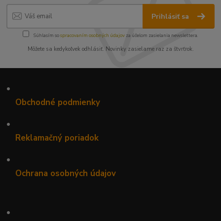
Prihlásiť sa
Súhlasím so
spracovaním osobných údajov
za účelom zasielania newslettera.
Môžete sa kedykoľvek odhlásiť. Novinky zasielame raz za štvrťrok.
•
Obchodné podmienky
•
Reklamačný poriadok
•
Ochrana osobných údajov
•