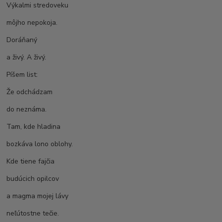
Výkalmi stredoveku
môjho nepokoja.
Doráňaný
a živý. A živý.
Píšem list:
Že odchádzam
do neznáma.
Tam, kde hladina
bozkáva lono oblohy.
Kde tiene fajčia
budúcich opilcov
a magma mojej lávy
neľútostne tečie.