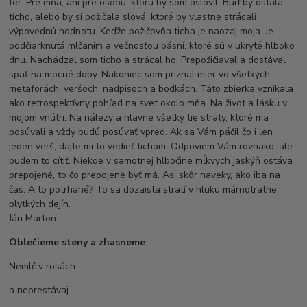
fér. Pre mňa, ani pre osobu, ktorú by som oslovil. Buď by ostala
ticho, alebo by si požičala slová, ktoré by vlastne strácali
výpovednú hodnotu. Keďže požičovňa ticha je naozaj moja. Je
podčiarknutá mlčaním a večnosťou básní, ktoré sú v ukryté hlboko
dnu. Nachádzal som ticho a strácal ho. Prepožičiaval a dostával
späť na mocné doby. Nakoniec som priznal mier vo všetkých
metaforách, veršoch, nadpisoch a bodkách. Táto zbierka vznikala
ako retrospektívny pohľad na svet okolo mňa. Na život a lásku v
mojom vnútri. Na nálezy a hlavne všetky tie straty, ktoré ma
posúvali a vždy budú posúvať vpred. Ak sa Vám páčil čo i len
jeden verš, dajte mi to vedieť tichom. Odpoviem Vám rovnako, ale
budem to cítiť. Niekde v samotnej hlbočine mĺkvych jaskýň ostáva
prepojené, to čo prepojené byť má. Asi skôr naveky, ako iba na
čas. A to potrhané? To sa dozaista stratí v hluku márnotratne
plytkých dejín.
Ján Marton
Oblečieme steny a zhasneme
Nemlč v rosách
a neprestávaj