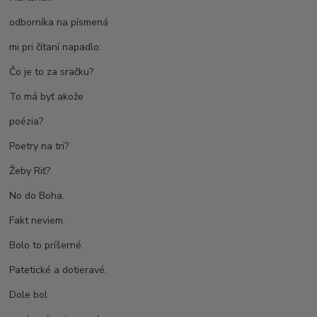
odborníka na písmená
mi pri čítaní napadlo:
Čo je to za sračku?
To má byť akože
poézia?
Poetry na tri?
Žeby Riť?
No do Boha.
Fakt neviem.
Bolo to príšerné.
Patetické a dotieravé.
Dole bol