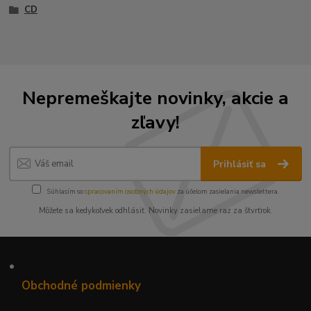
CD
Nepremeškajte novinky, akcie a
zľavy!
Prihlásiť sa
Súhlasím so
spracovaním osobných údajov
za účelom zasielania newslettera.
Môžete sa kedykoľvek odhlásiť. Novinky zasielame raz za štvrťrok.
•
Obchodné podmienky