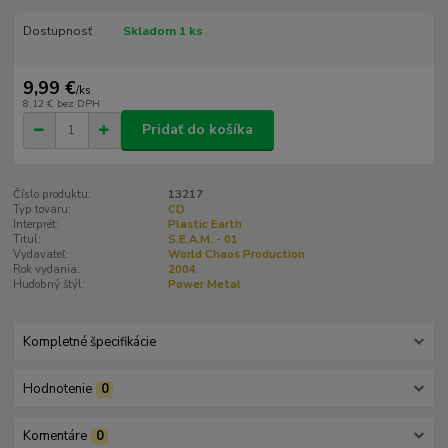
Dostupnosť
Skladom 1 ks
9,99 €
/
ks
8,12 €
bez DPH
Pridať do košíka
Číslo produktu:
13217
Typ tovaru:
CD
Interprét:
Plastic Earth
Titul:
S.E.A.M. - 01
Vydavateľ:
World Chaos Production
Rok vydania:
2004
Hudobný štýl:
Power Metal
Kompletné špecifikácie
Hodnotenie
0
Komentáre
0