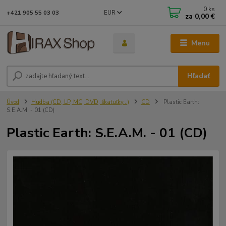
0
ks
EUR
+421 905 55 03 03
za
0,00 €
Menu
Hľadať
Úvod
Hudba (CD, LP, MC, DVD, škatuľky...)
CD
Plastic Earth:
S.E.A.M. - 01 (CD)
Plastic Earth: S.E.A.M. - 01 (CD)