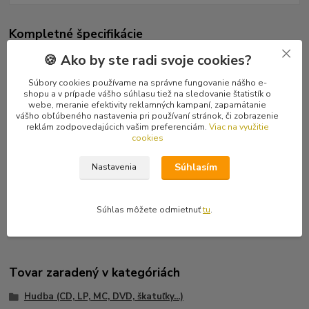
Kompletné špecifikácie
🍪 Ako by ste radi svoje cookies?
Japonský moderný power metal. Perfektná produkcia, klobúk dolu.
Súbory cookies používame na správne fungovanie nášho e-
Tracklist
shopu a v prípade vášho súhlasu tiež na sledovanie štatistík o
1 Silent Field
webe, meranie efektivity reklamných kampaní, zapamätanie
2 Thousand Me
vášho obľúbeného nastavenia pri používaní stránok, či zobrazenie
reklám zodpovedajúcich vašim preferenciám.
Viac na využitie
3 S.E.A.M. -01
cookies
4 Remember Pain
5 Sleep
Súhlasím
Nastavenia
6 Standing On Sky
7 Nothing Not
8 Just You Want Be The Moon
Súhlas môžete odmietnuť
tu
.
Tovar zaradený v kategóriách
Hudba (CD, LP, MC, DVD, škatuľky...)