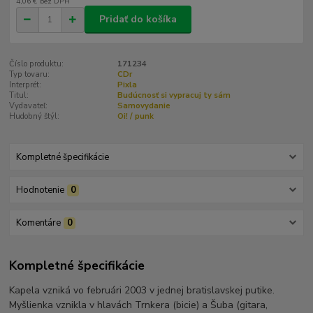
4,06 €
bez DPH
Pridať do košíka
Číslo produktu:
171234
Typ tovaru:
CDr
Interprét:
Pixla
Titul:
Budúcnosť si vypracuj ty sám
Vydavateľ:
Samovydanie
Hudobný štýl:
Oi! / punk
Kompletné špecifikácie
Hodnotenie
0
Komentáre
0
Kompletné špecifikácie
Kapela vzniká vo februári 2003 v jednej bratislavskej putike.
Myšlienka vznikla v hlavách Trnkera (bicie) a Šuba (gitara,