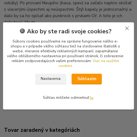
vokály). Po prizvaní Neupiho (basa, spev) sa začalo naplno skúšať
s viacerými úspechmi aj neúspechmi. Štýl kapely je jednoznačný a
dalo by sa ho opísať ako punkrock s prvkami Oi!. A toto je ich
debutový album...
🍪 Ako by ste radi svoje cookies?
Tracklist
1 Intro!
Súbory cookies používame na správne fungovanie nášho e-
shopu a v prípade vášho súhlasu tiež na sledovanie štatistík o
2 Blava Boi!s
webe, meranie efektivity reklamných kampaní, zapamätanie
3 Real
vášho obľúbeného nastavenia pri používaní stránok, či zobrazenie
4 Budúcnosť si vypracuj ty sám
reklám zodpovedajúcich vašim preferenciám.
Viac na využitie
cookies
5 A.B.A.B. (All Boneheads Are Bastards)
6 Slovenský národ
Súhlasím
Nastavenia
7 A.C.A.B.
8 Luca
9 Tvoj štýl
Súhlas môžete odmietnuť
tu
.
10 Pixla
Tovar zaradený v kategóriách