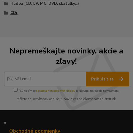
Hudba (CD, LP, MC, DVD, škatuľky...)
CDr
Nepremeškajte novinky, akcie a
zľavy!
Prihlásiť sa
Súhlasím so
spracovaním osobných údajov
za účelom zasielania newslettera.
Môžete sa kedykoľvek odhlásiť. Novinky zasielame raz za štvrťrok.
•
Obchodné podmienky