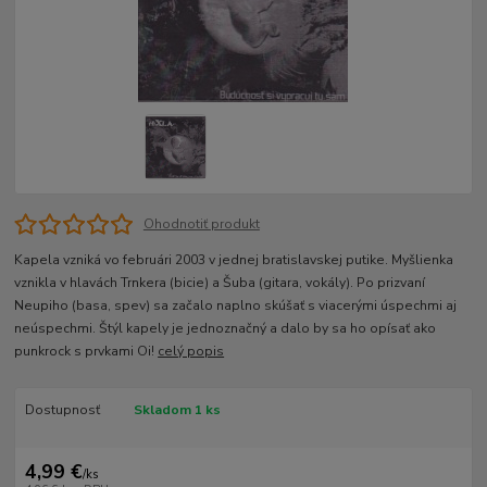
Ohodnotiť produkt
Kapela vzniká vo februári 2003 v jednej bratislavskej putike. Myšlienka
vznikla v hlavách Trnkera (bicie) a Šuba (gitara, vokály). Po prizvaní
Neupiho (basa, spev) sa začalo naplno skúšať s viacerými úspechmi aj
neúspechmi. Štýl kapely je jednoznačný a dalo by sa ho opísať ako
punkrock s prvkami Oi!
celý popis
Dostupnosť
Skladom 1 ks
4,99 €
/
ks