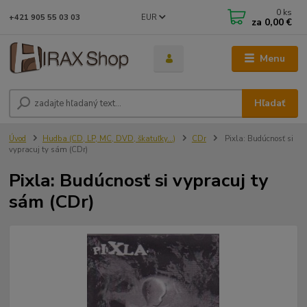
0
ks
EUR
+421 905 55 03 03
za
0,00 €
Menu
Hľadať
Úvod
Hudba (CD, LP, MC, DVD, škatuľky...)
CDr
Pixla: Budúcnosť si
vypracuj ty sám (CDr)
Pixla: Budúcnosť si vypracuj ty
sám (CDr)