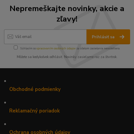
Nepremeškajte novinky, akcie a
zľavy!
Prihlásiť sa
Súhlasím so
spracovaním osobných údajov
za účelom zasielania newslettera.
Môžete sa kedykoľvek odhlásiť. Novinky zasielame raz za štvrťrok.
•
Obchodné podmienky
•
Reklamačný poriadok
•
Ochrana osobných údajov