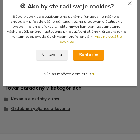
🍪 Ako by ste radi svoje cookies?
Komentáre
0
Súbory cookies používame na správne fungovanie nášho e-
shopu a v prípade vášho súhlasu tiež na sledovanie štatistík o
webe, meranie efektivity reklamných kampaní, zapamätanie
Kompletné špecifikácie
vášho obľúbeného nastavenia pri používaní stránok, či zobrazenie
reklám zodpovedajúcich vašim preferenciám.
Viac na využitie
cookies
Vybíjanec na killer, obojok, opasok, bundu či vestu... Spôsob
uchytenia: nitovanie. Ku každému vybíjancu je do páru priložený
Súhlasím
Nastavenia
nit.
Súhlas môžete odmietnuť
tu
.
Tovar zaradený v kategóriách
Kovania a ozdoby z kovu
Ozdobné vybíjance a kovania