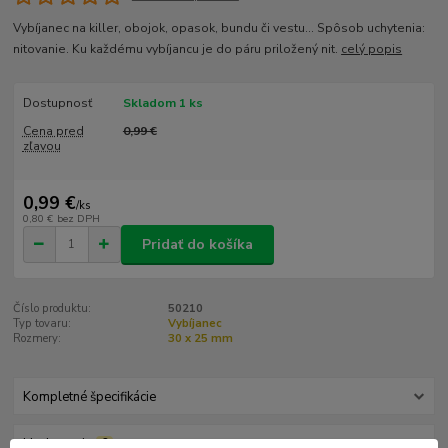
Vybíjanec na killer, obojok, opasok, bundu či vestu... Spôsob uchytenia:
nitovanie. Ku každému vybíjancu je do páru priložený nit.
celý popis
Dostupnosť
Skladom 1 ks
Cena pred
0,99 €
zľavou
0,99 €
/
ks
0,80 €
bez DPH
Pridať do košíka
Číslo produktu:
50210
Typ tovaru:
Vybíjanec
Rozmery:
30 x 25 mm
Kompletné špecifikácie
Hodnotenie
0