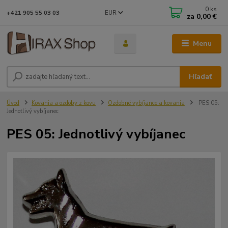
0
ks
EUR
+421 905 55 03 03
za
0,00 €
Menu
Hľadať
Úvod
Kovania a ozdoby z kovu
Ozdobné vybíjance a kovania
PES 05:
Jednotlivý vybíjanec
PES 05: Jednotlivý vybíjanec