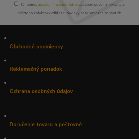
Súhlasím so
spracovaním osobných údajov
za účelom zasielania newslettera.
Môžete sa kedykoľvek odhlásiť. Novinky zasielame raz za štvrťrok.
•
Obchodné podmienky
•
Reklamačný poriadok
•
Ochrana osobných údajov
•
Doručenie tovaru a poštovné
•