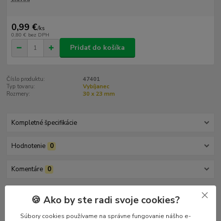
0,99 €
/
ks
0,80 €
bez DPH
Pridať do košíka
Číslo produktu:
47401
Typ tovaru:
Vybíjanec
Rozmery:
30 x 23 mm
Kompletné špecifikácie
Hodnotenie
0
Komentáre
0
🍪 Ako by ste radi svoje cookies?
Kompletné špecifikácie
Súbory cookies používame na správne fungovanie nášho e-
Vybíjanec na killer, obojok, opasok, bundu či vestu... Spôsob