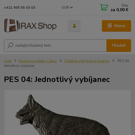
0
ks
EUR
+421 905 55 03 03
za
0,00 €
Menu
Hľadať
Úvod
Kovania a ozdoby z kovu
Ozdobné vybíjance a kovania
PES 04:
Jednotlivý vybíjanec
PES 04: Jednotlivý vybíjanec