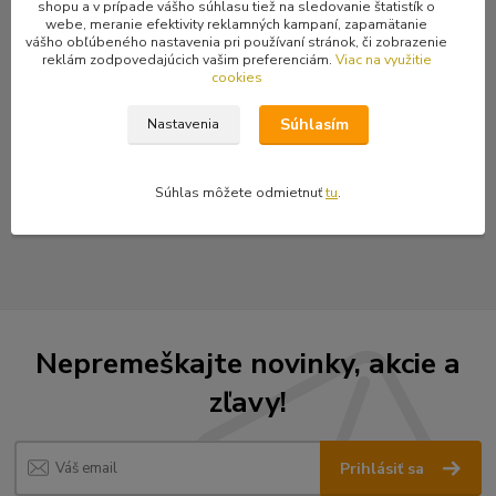
shopu a v prípade vášho súhlasu tiež na sledovanie štatistík o
uchytenia: nitovanie. Ku každému vybíjancu je do páru priložený
webe, meranie efektivity reklamných kampaní, zapamätanie
nit.
vášho obľúbeného nastavenia pri používaní stránok, či zobrazenie
reklám zodpovedajúcich vašim preferenciám.
Viac na využitie
cookies
Súhlasím
Nastavenia
Tovar zaradený v kategóriách
Kovania a ozdoby z kovu
Súhlas môžete odmietnuť
tu
.
Ozdobné vybíjance a kovania
Nepremeškajte novinky, akcie a
zľavy!
Prihlásiť sa