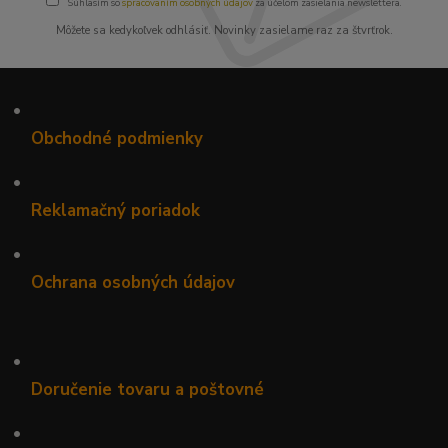
Súhlasím so
spracovaním osobných údajov
za účelom zasielania newslettera.
Môžete sa kedykoľvek odhlásiť. Novinky zasielame raz za štvrťrok.
•
Obchodné podmienky
•
Reklamačný poriadok
•
Ochrana osobných údajov
•
Doručenie tovaru a poštovné
•