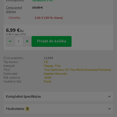
Dostupnosť
Skladom 1 ks
Cena pred
10,00 €
zľavou
Ušetríte
3,01 € (
30
% zľava)
6,99 €
/
ks
5,68 €
bez DPH
Pridať do košíka
Číslo produktu:
11339
Typ tovaru:
CD
Interprét:
Пауки, The
Titul:
The Splinters Of The Mind (Осколки Раzуmа)
Vydavateľ:
Kapkan Records
Rok vydania:
2006
Hudobný štýl:
Punk
Kompletné špecifikácie
Hodnotenie
0