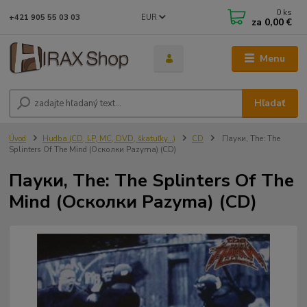
0
ks
EUR
+421 905 55 03 03
za
0,00 €
Menu
Hľadať
Úvod
Hudba (CD, LP, MC, DVD, škatuľky...)
CD
Пауки, The: The
Splinters Of The Mind (Осколки Раzуmа) (CD)
Пауки, The: The Splinters Of The
Mind (Осколки Раzуmа) (CD)