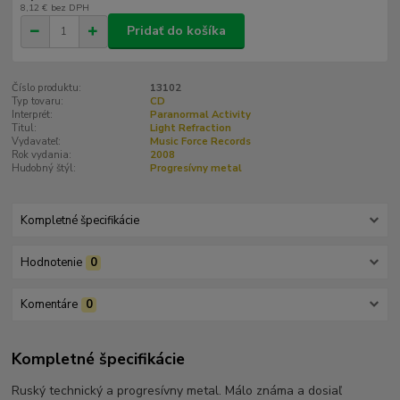
8,12 €
bez DPH
Pridať do košíka
Číslo produktu:
13102
Typ tovaru:
CD
Interprét:
Paranormal Activity
Titul:
Light Refraction
Vydavateľ:
Music Force Records
Rok vydania:
2008
Hudobný štýl:
Progresívny metal
Kompletné špecifikácie
Hodnotenie
0
Komentáre
0
Kompletné špecifikácie
Ruský technický a progresívny metal. Málo známa a dosiaľ