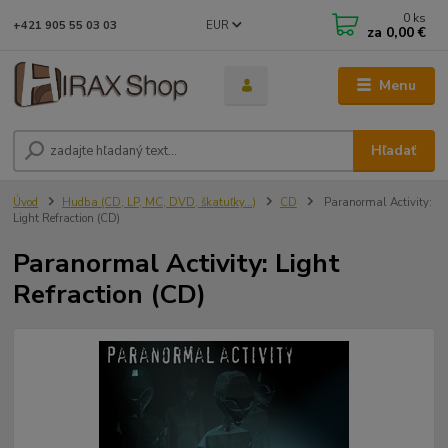
0
ks
EUR
+421 905 55 03 03
za
0,00 €
Menu
Hľadať
Úvod
Hudba (CD, LP, MC, DVD, škatuľky...)
CD
Paranormal Activity:
Light Refraction (CD)
Paranormal Activity: Light
Refraction (CD)