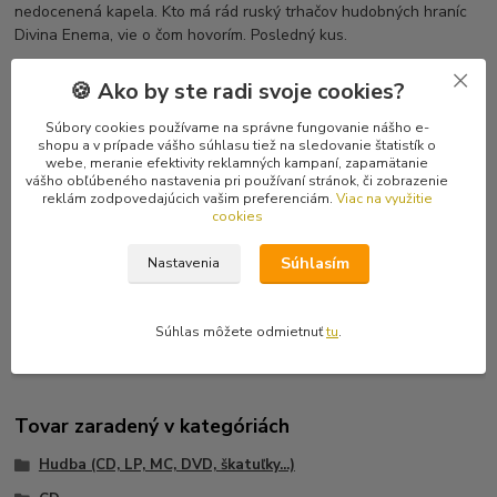
nedocenená kapela. Kto má rád ruský trhačov hudobných hraníc
Divina Enema, vie o čom hovorím. Posledný kus.
Tracklist
🍪 Ako by ste radi svoje cookies?
1 Parallel Ways 4:28
2 Fit Of Anger 5:39
Súbory cookies používame na správne fungovanie nášho e-
shopu a v prípade vášho súhlasu tiež na sledovanie štatistík o
3 You're Somewhere 5:25
webe, meranie efektivity reklamných kampaní, zapamätanie
4 Titanic 4:11
vášho obľúbeného nastavenia pri používaní stránok, či zobrazenie
5 The Cosmic Sea 8:31
reklám zodpovedajúcich vašim preferenciám.
Viac na využitie
cookies
6 Light Refraction 7:07
7 Mirror World 2:34
Súhlasím
Nastavenia
8 Play Of Reflections 11:00
9 The Majestic
10 Parallel Ways (Video Edition)
Súhlas môžete odmietnuť
tu
.
Tovar zaradený v kategóriách
Hudba (CD, LP, MC, DVD, škatuľky...)