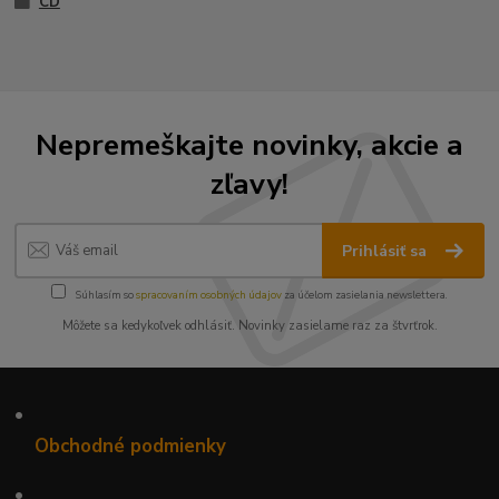
CD
Nepremeškajte novinky, akcie a
zľavy!
Prihlásiť sa
Súhlasím so
spracovaním osobných údajov
za účelom zasielania newslettera.
Môžete sa kedykoľvek odhlásiť. Novinky zasielame raz za štvrťrok.
•
Obchodné podmienky
•