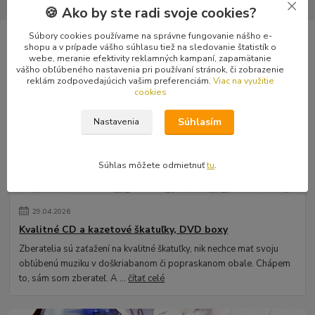
🍪 Ako by ste radi svoje cookies?
Súbory cookies používame na správne fungovanie nášho e-
shopu a v prípade vášho súhlasu tiež na sledovanie štatistík o
Novinky z nášho blogu
webe, meranie efektivity reklamných kampaní, zapamätanie
vášho obľúbeného nastavenia pri používaní stránok, či zobrazenie
reklám zodpovedajúcich vašim preferenciám.
Viac na využitie
cookies
Súhlasím
Nastavenia
Súhlas môžete odmietnuť
tu
.
29
.
04
.
2026
Kvalitné CD a kazetové škatuľky, DVD boxy
Zberatelia sú zaťažení na kvalitné škatuľky, nik nechce mať svoju
obľúbenú muziku v doškriabanom či popraskanom obale. Chápem
to, sám som zberateľ. A ...
čítať celé