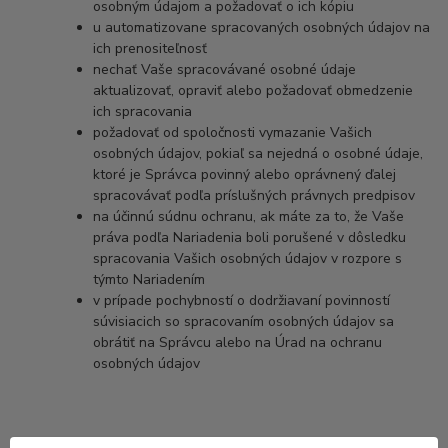
osobným údajom a požadovať o ich kópiu
u automatizovane spracovaných osobných údajov na
ich prenositeľnosť
nechať Vaše spracovávané osobné údaje
aktualizovať, opraviť alebo požadovať obmedzenie
ich spracovania
požadovať od spoločnosti vymazanie Vašich
osobných údajov, pokiaľ sa nejedná o osobné údaje,
ktoré je Správca povinný alebo oprávnený ďalej
spracovávať podľa príslušných právnych predpisov
na účinnú súdnu ochranu, ak máte za to, že Vaše
práva podľa Nariadenia boli porušené v dôsledku
spracovania Vašich osobných údajov v rozpore s
týmto Nariadením
v prípade pochybností o dodržiavaní povinností
súvisiacich so spracovaním osobných údajov sa
obrátiť na Správcu alebo na Úrad na ochranu
osobných údajov