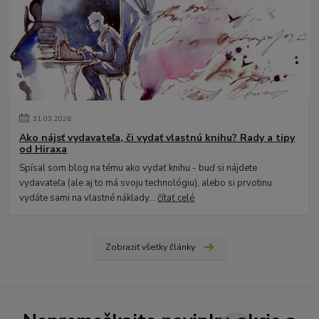
31
.
03
.
2026
Ako nájsť vydavateľa, či vydať vlastnú knihu? Rady a tipy
od Hiraxa
Spísal som blog na tému ako vydať knihu - buď si nájdete
vydavateľa (ale aj to má svoju technológiu), alebo si prvotinu
vydáte sami na vlastné náklady...
čítať celé
Zobraziť všetky články