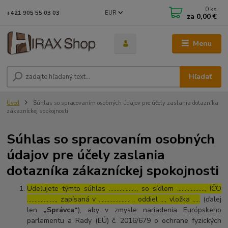
0
ks
EUR
+421 905 55 03 03
za
0,00 €
Menu
Hľadať
Úvod
Súhlas so spracovaním osobných údajov pre účely zaslania dotazníka
zákazníckej spokojnosti
Súhlas so spracovaním osobných
údajov pre účely zaslania
dotazníka zákazníckej spokojnosti
Udeľujete týmto súhlas ……………..., so sídlom ………………, IČO
………………., zapísaná v ………………… , oddiel …, vložka …..
(ďalej
len
„Správca“
), aby v zmysle nariadenia Európskeho
parlamentu a Rady (EÚ) č. 2016/679 o ochrane fyzických