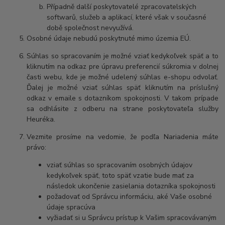
Případně další poskytovatelé zpracovatelských
softwarů, služeb a aplikací, které však v současné
době společnost nevyužívá.
Osobné údaje nebudú poskytnuté mimo územia EÚ.
Súhlas so spracovaním je možné vziať kedykoľvek späť a to
kliknutím na odkaz pre úpravu preferencií súkromia v dolnej
časti webu, kde je možné udelený súhlas e-shopu odvolať.
Ďalej je možné vziať súhlas späť kliknutím na príslušný
odkaz v emaile s dotazníkom spokojnosti. V takom prípade
sa odhlásite z odberu na strane poskytovateľa služby
Heuréka.
Vezmite prosíme na vedomie, že podľa Nariadenia máte
právo:
vziať súhlas so spracovaním osobných údajov
kedykoľvek späť, toto späť vzatie bude mať za
následok ukončenie zasielania dotazníka spokojnosti
požadovať od Správcu informáciu, aké Vaše osobné
údaje spracúva
vyžiadať si u Správcu prístup k Vašim spracovávaným