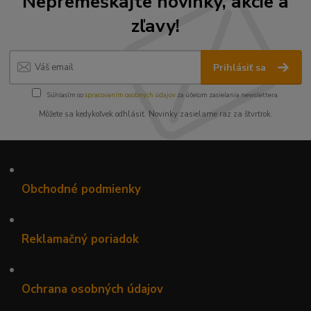
Nepremeškajte novinky, akcie a
zľavy!
Prihlásiť sa
Súhlasím so
spracovaním osobných údajov
za účelom zasielania newslettera.
Môžete sa kedykoľvek odhlásiť. Novinky zasielame raz za štvrťrok.
•
Obchodné podmienky
•
Reklamačný poriadok
•
Ochrana osobných údajov