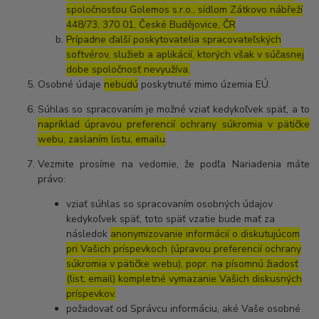
spoločnosťou Golemos s.r.o., sídlom Zátkovo nábřeží
448/73, 370 01, České Budějovice, ČR
Prípadne ďalší poskytovatelia spracovateľských
softvérov, služieb a aplikácií, ktorých však v súčasnej
dobe spoločnosť nevyužíva.
Osobné údaje
nebudú
poskytnuté mimo územia EÚ.
Súhlas so spracovaním je možné vziať kedykoľvek späť, a to
napríklad úpravou preferencií ochrany súkromia v pätičke
webu, zaslaním listu, emailu
.
Vezmite prosíme na vedomie, že podľa Nariadenia máte
právo:
vziať súhlas so spracovaním osobných údajov
kedykoľvek späť, toto späť vzatie bude mať za
následok
anonymizovanie informácií o diskutujúcom
pri Vašich príspevkoch (úpravou preferencií ochrany
súkromia v pätičke webu), popr. na písomnú žiadosť
(list, email) kompletné vymazanie Vašich diskusných
príspevkov.
požadovať od Správcu informáciu, aké Vaše osobné