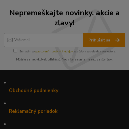
Nepremeškajte novinky, akcie a
zľavy!
Prihlásiť sa
Súhlasím so
spracovaním osobných údajov
za účelom zasielania newslettera.
Môžete sa kedykoľvek odhlásiť. Novinky zasielame raz za štvrťrok.
•
Obchodné podmienky
•
Reklamačný poriadok
•