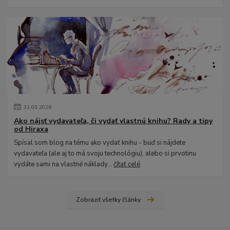
31
.
03
.
2026
Ako nájsť vydavateľa, či vydať vlastnú knihu? Rady a tipy
od Hiraxa
Spísal som blog na tému ako vydať knihu - buď si nájdete
vydavateľa (ale aj to má svoju technológiu), alebo si prvotinu
vydáte sami na vlastné náklady...
čítať celé
Zobraziť všetky články