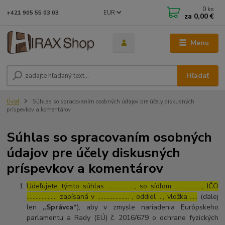
0
ks
EUR
+421 905 55 03 03
za
0,00 €
Menu
Hľadať
Úvod
Súhlas so spracovaním osobných údajov pre účely diskusných
príspevkov a komentárov
Súhlas so spracovaním osobných
údajov pre účely diskusných
príspevkov a komentárov
Udeľujete týmto súhlas ……………..., so sídlom ………………, IČO
………………., zapísaná v ………………… , oddiel …, vložka …..
(ďalej
len
„Správca“
), aby v zmysle nariadenia Európskeho
parlamentu a Rady (EÚ) č. 2016/679 o ochrane fyzických