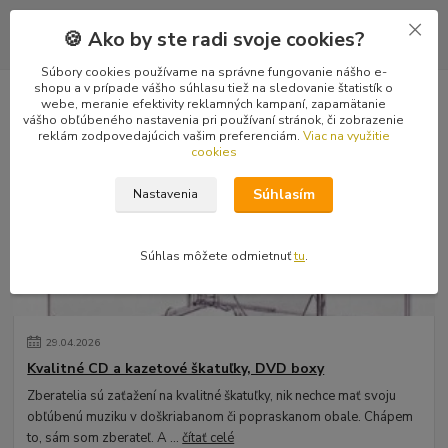
🍪 Ako by ste radi svoje cookies?
Súbory cookies používame na správne fungovanie nášho e-
shopu a v prípade vášho súhlasu tiež na sledovanie štatistík o
webe, meranie efektivity reklamných kampaní, zapamätanie
Novinky z nášho blogu
vášho obľúbeného nastavenia pri používaní stránok, či zobrazenie
reklám zodpovedajúcich vašim preferenciám.
Viac na využitie
cookies
Súhlasím
Nastavenia
Súhlas môžete odmietnuť
tu
.
29
.
04
.
2026
Kvalitné CD a kazetové škatuľky, DVD boxy
Zberatelia sú zaťažení na kvalitné škatuľky, nik nechce mať svoju
obľúbenú muziku v doškriabanom či popraskanom obale. Chápem
to, sám som zberateľ. A ...
čítať celé