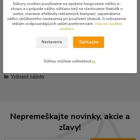
Súbory cookies používame na správne fungovanie nášho e-
Kompletné špecifikácie
shopu a v prípade vášho súhlasu tiež na sledovanie štatistík o
webe, meranie efektivity reklamných kampaní, zapamätanie
Červené logo na bielom podklade. Okrúhla nášivka s priemerom
vášho obľúbeného nastavenia pri používaní stránok, či zobrazenie
reklám zodpovedajúcich vašim preferenciám.
Viac na využitie
6,5 cm.
cookies
Súhlasím
Nastavenia
Tovar zaradený v kategóriách
Súhlas môžete odmietnuť
tu
.
Nášivky
Vyšívané nášivky
Nepremeškajte novinky, akcie a
zľavy!