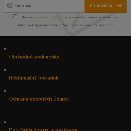
Prihlásiť sa
Súhlasím so
spracovaním osobných údajov
za účelom zasielania newslettera.
Môžete sa kedykoľvek odhlásiť. Novinky zasielame raz za štvrťrok.
•
Obchodné podmienky
•
Reklamačný poriadok
•
Ochrana osobných údajov
•
Doručenie tovaru a poštovné