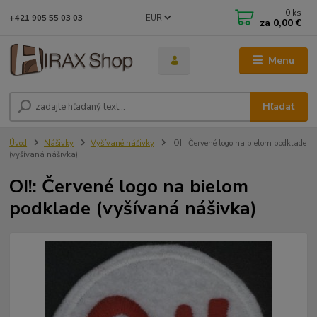
0
ks
EUR
+421 905 55 03 03
za
0,00 €
Menu
Hľadať
Úvod
Nášivky
Vyšívané nášivky
OI!: Červené logo na bielom podklade
(vyšívaná nášivka)
OI!: Červené logo na bielom
podklade (vyšívaná nášivka)