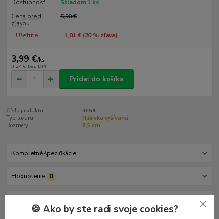
Dostupnosť
Skladom 1 ks
Cena pred
5,00 €
zľavou
Ušetríte
1,01 € (
20
% zľava)
3,99 €
/
ks
3,24 €
bez DPH
Pridať do košíka
Číslo produktu:
4659
Typ tovaru:
Nášivka vyšívaná
Rozmery:
6,5 cm
Kompletné špecifikácie
Hodnotenie
0
Komentáre
0
🍪 Ako by ste radi svoje cookies?