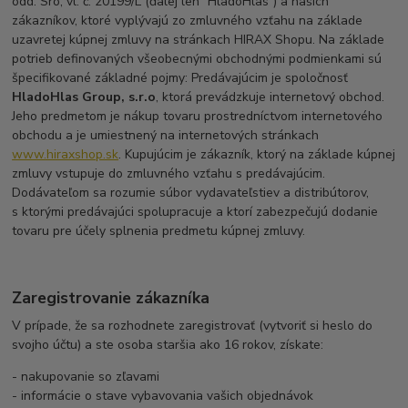
odd. Sro, vl. č. 20199/L (ďalej len “HladoHlas”) a našich
zákazníkov, ktoré vyplývajú zo zmluvného vzťahu na základe
uzavretej kúpnej zmluvy na stránkach HIRAX Shopu. Na základe
potrieb definovaných všeobecnými obchodnými podmienkami sú
špecifikované základné pojmy: Predávajúcim je spoločnosť
HladoHlas Group, s.r.o
, ktorá prevádzkuje internetový obchod.
Jeho predmetom je nákup tovaru prostredníctvom internetového
obchodu a je umiestnený na internetových stránkach
www.hiraxshop.sk
. Kupujúcim je zákazník, ktorý na základe kúpnej
zmluvy vstupuje do zmluvného vzťahu s predávajúcim.
Dodávateľom sa rozumie súbor vydavateľstiev a distribútorov,
s ktorými predávajúci spolupracuje a ktorí zabezpečujú dodanie
tovaru pre účely splnenia predmetu kúpnej zmluvy.
Zaregistrovanie zákazníka
V prípade, že sa rozhodnete zaregistrovať (vytvoriť si heslo do
svojho účtu) a ste osoba staršia ako 16 rokov, získate:
- nakupovanie so zľavami
- informácie o stave vybavovania vašich objednávok