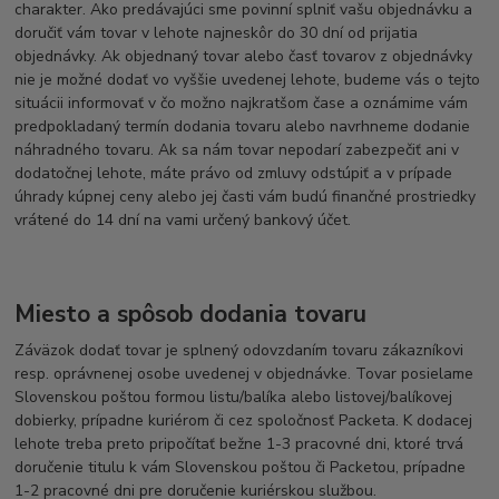
charakter. Ako predávajúci sme povinní splniť vašu objednávku a
doručiť vám tovar v lehote najneskôr do 30 dní od prijatia
objednávky. Ak objednaný tovar alebo časť tovarov z objednávky
nie je možné dodať vo vyššie uvedenej lehote, budeme vás o tejto
situácii informovať v čo možno najkratšom čase a oznámime vám
predpokladaný termín dodania tovaru alebo navrhneme dodanie
náhradného tovaru. Ak sa nám tovar nepodarí zabezpečiť ani v
dodatočnej lehote, máte právo od zmluvy odstúpiť a v prípade
úhrady kúpnej ceny alebo jej časti vám budú finančné prostriedky
vrátené do 14 dní na vami určený bankový účet.
Miesto a spôsob dodania tovaru
Záväzok dodať tovar je splnený odovzdaním tovaru zákazníkovi
resp. oprávnenej osobe uvedenej v objednávke. Tovar posielame
Slovenskou poštou formou listu/balíka alebo listovej/balíkovej
dobierky, prípadne kuriérom či cez spoločnosť Packeta. K dodacej
lehote treba preto pripočítať bežne 1-3 pracovné dni, ktoré trvá
doručenie titulu k vám Slovenskou poštou či Packetou, prípadne
1-2 pracovné dni pre doručenie kuriérskou službou.