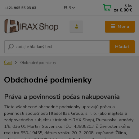
0
ks
EUR
+421 905 55 03 03
za
0,00 €
Menu
Hľadať
Úvod
Obdchodné podmienky
Obdchodné podmienky
Práva a povinnosti počas nakupovania
Tieto všeobecné obchodné podmienky upravujú práva a
povinnosti spoločnosti HladoHlas Group, s. r. o. (ako majiteľa a
zodpovedného subjektu stránok HIRAX Shop), Rumunskej armády
1/6, 036 01 Martin, Slovensko, IČO: 43985203, č. živnostenského
registra 550-19455, dátum vzniku 20. 2. 2008, zapísané: Žilina,