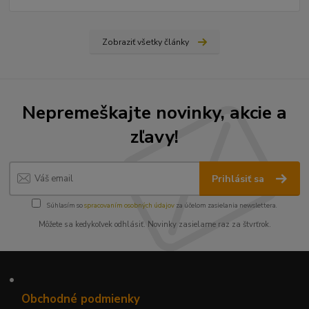
Zobraziť všetky články
Nepremeškajte novinky, akcie a
zľavy!
Prihlásiť sa
Súhlasím so
spracovaním osobných údajov
za účelom zasielania newslettera.
Môžete sa kedykoľvek odhlásiť. Novinky zasielame raz za štvrťrok.
•
Obchodné podmienky