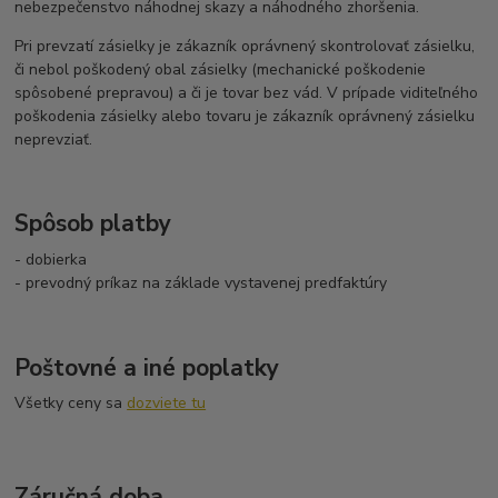
nebezpečenstvo náhodnej skazy a náhodného zhoršenia.
Pri prevzatí zásielky je zákazník oprávnený skontrolovať zásielku,
či nebol poškodený obal zásielky (mechanické poškodenie
spôsobené prepravou) a či je tovar bez vád. V prípade viditeľného
poškodenia zásielky alebo tovaru je zákazník oprávnený zásielku
neprevziať.
Spôsob platby
- dobierka
- prevodný príkaz na základe vystavenej predfaktúry
Poštovné a iné poplatky
Všetky ceny sa
dozviete tu
Záručná doba