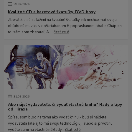
29
.
04
.
2026
Kvalitné CD a kazetové škatuľky, DVD boxy
Zberatelia sú zaťažení na kvalitné škatuľky, nik nechce mať svoju
obľúbenú muziku v doškriabanom či popraskanom obale. Chápem
to, sám som zberateľ. A ...
čítať celé
31
.
03
.
2026
Ako nájsť vydavateľa, či vydať vlastnú knihu? Rady a tipy
od Hiraxa
Spísal som blog na tému ako vydať knihu - buď si nájdete
vydavateľa (ale aj to má svoju technológiu), alebo si prvotinu
vydáte sami na vlastné náklady...
čítať celé