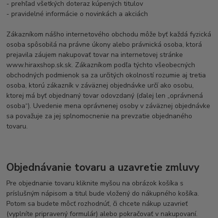
- prehľad všetkých doteraz kúpených titulov
- pravidelné informácie o novinkách a akciách
Zákazníkom nášho internetového obchodu môže byť každá fyzická
osoba spôsobilá na právne úkony alebo právnická osoba, ktorá
prejavila záujem nakupovať tovar na internetovej stránke
www.hiraxshop.sk.sk. Zákazníkom podľa týchto všeobecných
obchodných podmienok sa za určitých okolností rozumie aj tretia
osoba, ktorú zákazník v záväznej objednávke určí ako osobu,
ktorej má byť objednaný tovar odovzdaný (ďalej len „oprávnená
osoba“). Uvedenie mena oprávnenej osoby v záväznej objednávke
sa považuje za jej splnomocnenie na prevzatie objednaného
tovaru.
Objednávanie tovaru a uzavretie zmluvy
Pre objednanie tovaru kliknite myšou na obrázok košíka s
príslušným nápisom a titul bude vložený do nákupného košíka.
Potom sa budete môcť rozhodnúť, či chcete nákup uzavrieť
(vyplníte pripravený formulár) alebo pokračovať v nakupovaní.