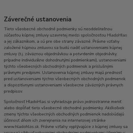
Záverečné ustanovenia
Tieto všeobecné obchodné podmienky sú neoddeliteľnou
súčasťou kúpnej zmluvy uzavretej medzi spoločnosťou HladoHlas
a jej zákazníkom, a sú pre obe strany záväzné. Právne vzťahy
založené kúpnou zmluvou sa budú riadiť ustanoveniami kúpnej
zmluvy (t.j. záväznou objednávkou a potvrdením objednávky,
prípadne individuálne dohodnutými podmienkami), ustanoveniami
týchto všeobecných obchodných podmienok a príslušnými
právnymi predpismi. Ustanovenia kúpnej zmluvy majú prednosť
pred ustanoveniami týchto všeobecných obchodných podmienok
a dispozitívnymi ustanoveniami všeobecne záväzných právnych
predpisov.
Spoločnosť HladoHlas si vyhradzuje právo jednostranne meniť
alebo dopĺňať tieto všeobecné obchodné podmienky. Akékoľvek
zmeny týchto všeobecných obchodných podmienok nadobúdajú
účinnosť dňom ich zverejnenia na internetovej stránke
www.hladohlas.sk. Právne vzťahy vyplývajúce z kúpnej zmluvy sa
spravujú vždy všeobecnými obchodnými podmienkami účinnými v