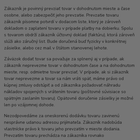
Zákazník je povinný prevziať tovar v dohodnutom mieste a čase
osobne, alebo zabezpečiť jeho prevzatie. Prevzatie tovaru
zákazník písomne potvrdí v dodacom liste, ktorý je zároveň
dokladom o zaplatení tovaru v prípade platby na dobierku. Spolu
s tovarom obdrží zákazník účtovný doklad (faktúru), ktorá zároveň
slúži ako záručný list. Bude doručená buď fyzicky v konkrétnej
zásielke, alebo cez mail v štátom stanovenej lehote.
Záväzok dodať tovar sa považuje za splnený aj v prípade, ak
zákazník neprevezme tovar v dohodnutom čase a na dohodnutom
mieste, resp. odmietne tovar prevziať. V prípade, ak si zákazník
tovar neprevezme a tovar sa nám vráti späť, máme právo od
kúpnej zmluvy odstúpiť a od zákazníka požadovať náhradu
nákladov spojených s vrátením tovaru (poštovné súvisiace so
spätným zaslaním tovaru). Opätovné doručenie zásielky je možné
len po vzájomnej dohode.
Nezodpovedáme za oneskorenú dodávku tovaru zavinenú
nesprávne udanou adresou prijímateľa. Zákazník nadobúda
vlastnícke právo k tovaru jeho prevzatím v mieste dodania.
Prevzatím tovaru prechádza na zákazníka rovnako