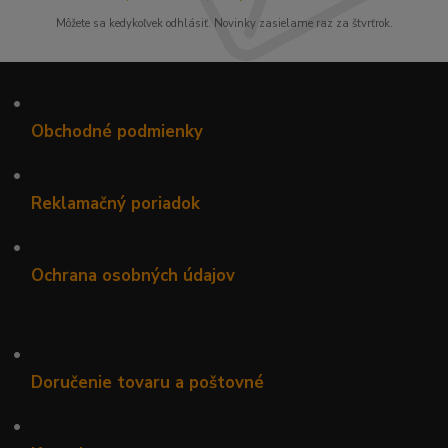
Môžete sa kedykoľvek odhlásiť. Novinky zasielame raz za štvrťrok.
•
Obchodné podmienky
•
Reklamačný poriadok
•
Ochrana osobných údajov
•
Doručenie tovaru a poštovné
•