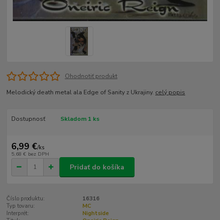
Ohodnotiť produkt
Melodický death metal ala Edge of Sanity z Ukrajiny.
celý popis
Dostupnosť
Skladom 1 ks
6,99 €
/
ks
5,68 €
bez DPH
Pridať do košíka
Číslo produktu:
16316
Typ tovaru:
MC
Interprét:
Nightside