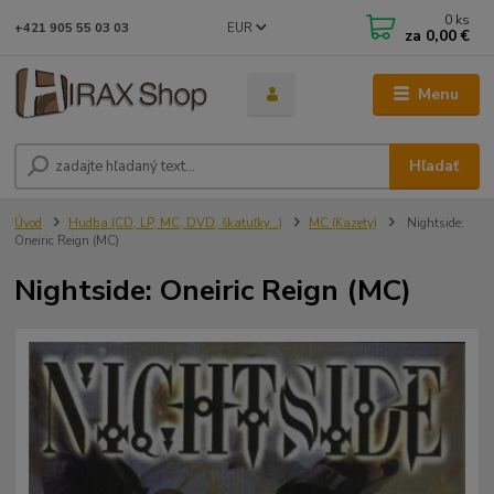
0
ks
EUR
+421 905 55 03 03
za
0,00 €
Menu
Hľadať
Úvod
Hudba (CD, LP, MC, DVD, škatuľky...)
MC (Kazety)
Nightside:
Oneiric Reign (MC)
Nightside: Oneiric Reign (MC)