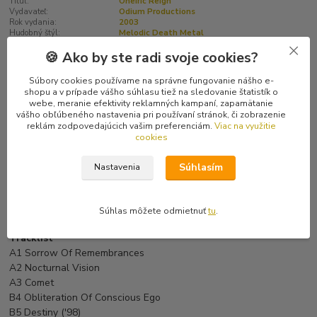
Titul:
Oneiric Reign
Vydavateľ:
Odium Productions
Rok vydania:
2003
Hudobný štýl:
Melodic Death Metal
🍪 Ako by ste radi svoje cookies?
Kompletné špecifikácie
Súbory cookies používame na správne fungovanie nášho e-
shopu a v prípade vášho súhlasu tiež na sledovanie štatistík o
webe, meranie efektivity reklamných kampaní, zapamätanie
Hodnotenie
0
vášho obľúbeného nastavenia pri používaní stránok, či zobrazenie
reklám zodpovedajúcich vašim preferenciám.
Viac na využitie
cookies
Komentáre
0
Súhlasím
Nastavenia
Kompletné špecifikácie
Melodický death metal ala Edge of Sanity z Ukrajiny.
Súhlas môžete odmietnuť
tu
.
Tracklist
A1 Sorrow Of Remembrances
A2 Nocturnal Vision
A3 Comet
B4 Obliteration Of Conscious Ego
B5 Destiny ('98)