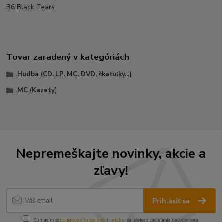
B6 Black Tears
Tovar zaradený v kategóriách
Hudba (CD, LP, MC, DVD, škatuľky...)
MC (Kazety)
Nepremeškajte novinky, akcie a
zľavy!
Prihlásiť sa
Súhlasím so
spracovaním osobných údajov
za účelom zasielania newslettera.