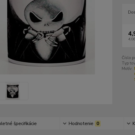
Dos
4,
4,06
Číslo p
Typ tov
Motív:
etné špecifikácie
Hodnotenie
0
K