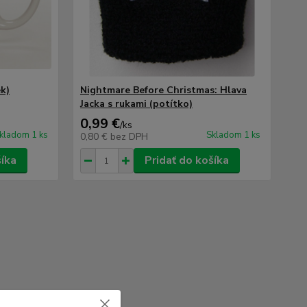
ek)
Nightmare Before Christmas: Hlava
Jacka s rukami (potítko)
0,99 €
/
ks
kladom 1 ks
Skladom 1 ks
0,80 €
bez DPH
šíka
Pridať do košíka