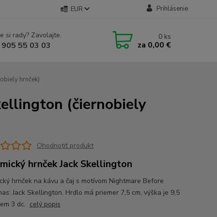
Prihlásenie
EUR
e si rady? Zavolajte.
0
ks
za
0,00 €
 905 55 03 03
obiely hrnček)
ellington (čiernobiely
Ohodnotiť produkt
mický hrnček Jack Skellington
cký hrnček na kávu a čaj s motívom Nightmare Before
as: Jack Skellington. Hrdlo má priemer 7,5 cm, výška je 9,5
jem 3 dc.
celý popis