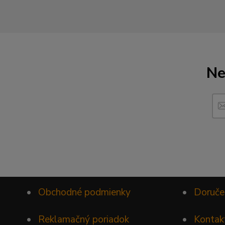
Ne
•
Obchodné podmienky
•
Doruče
•
Reklamačný poriadok
•
Kontak