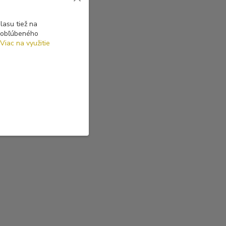
asu tiež na
o obľúbeného
Viac na využitie