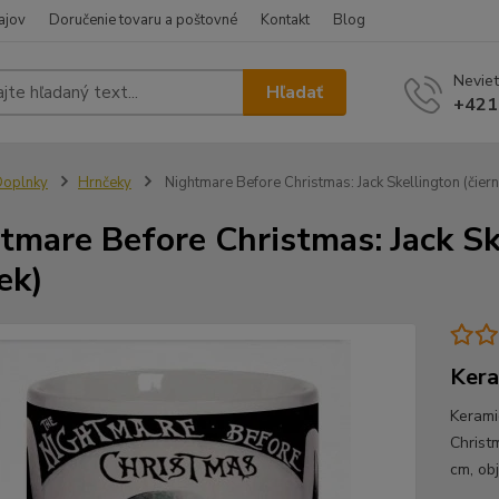
ajov
Doručenie tovaru a poštovné
Kontakt
Blog
Neviet
Hľadať
+421
Doplnky
Hrnčeky
Nightmare Before Christmas: Jack Skellington (čiern
tmare Before Christmas: Jack Sk
ek)
Kera
Kerami
Christm
cm, ob