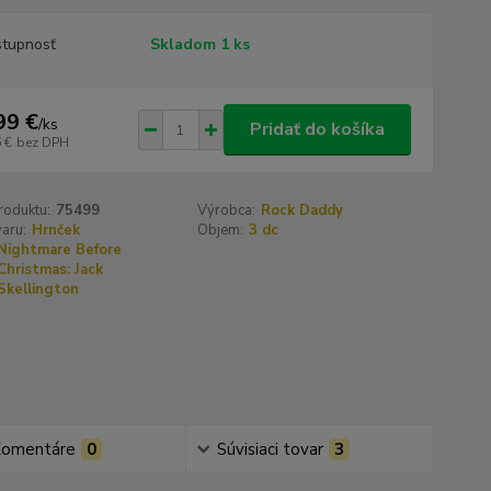
tupnosť
Skladom 1 ks
99 €
/
ks
Pridať do košíka
 €
bez DPH
roduktu:
75499
Výrobca:
Rock Daddy
aru:
Hrnček
Objem:
3 dc
Nightmare Before
Christmas: Jack
Skellington
omentáre
0
Súvisiaci tovar
3