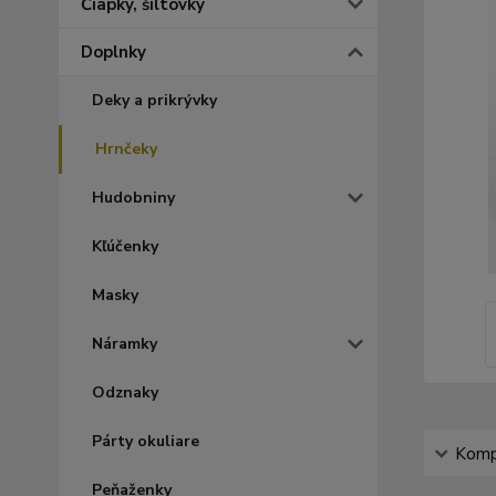
Čiapky, šiltovky
Doplnky
Deky a prikrývky
Hrnčeky
Hudobniny
Kľúčenky
Masky
Náramky
Odznaky
Párty okuliare
Kompl
Peňaženky