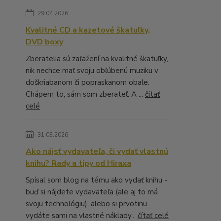
29.04.2026
Kvalitné CD a kazetové škatuľky,
DVD boxy
Zberatelia sú zaťažení na kvalitné škatuľky,
nik nechce mať svoju obľúbenú muziku v
doškriabanom či popraskanom obale.
Chápem to, sám som zberateľ. A ...
čítať
celé
31.03.2026
Ako nájsť vydavateľa, či vydať vlastnú
knihu? Rady a tipy od Hiraxa
Spísal som blog na tému ako vydať knihu -
buď si nájdete vydavateľa (ale aj to má
svoju technológiu), alebo si prvotinu
vydáte sami na vlastné náklady...
čítať celé