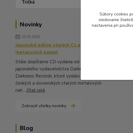
Tričká
Súbory cookies p
sledovanie štatis
Novinky
nastavenia pri použív
20.01.2025
Japonské edície starých Cz a Sk
metalových kapiel
Stále dopĺňame CD vydania od
japonského vydavateľstva Darker Than
Darkness Records, ktoré vydalo množstvo
českých a slovenských starých metalových
nah...
čítať celé
Zobraziť všetky novinky
Blog