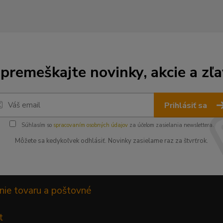
premeškajte novinky, akcie a zľa
Prihlásiť sa
Súhlasím so
spracovaním osobných údajov
za účelom zasielania newslettera.
Môžete sa kedykoľvek odhlásiť. Novinky zasielame raz za štvrťrok.
nie tovaru a poštovné
t