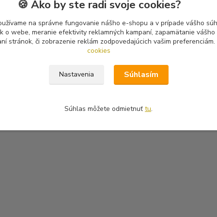
🍪 Ako by ste radi svoje cookies?
oužívame na správne fungovanie nášho e-shopu a v prípade vášho súhl
tík o webe, meranie efektivity reklamných kampaní, zapamätanie vášh
aní stránok, či zobrazenie reklám zodpovedajúcich vašim preferenciám.
cookies
Súhlasím
Nastavenia
Súhlas môžete odmietnuť
tu
.