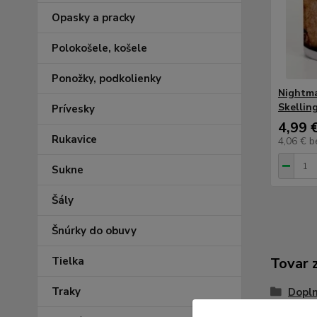
Opasky a pracky
Polokošele, košele
Ponožky, podkolienky
Nightma
Skellin
Prívesky
4,99 
Rukavice
4,06 €
b
Sukne
Šály
Šnúrky do obuvy
Tielka
Tovar 
Traky
Dopl