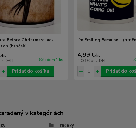
re Before Christmas: Jack
I'm Smiling Because... (hrnč
gton (hrnček)
€
4,99 €
/
ks
/
ks
Skladom 1 ks
S
ez DPH
4,06 €
bez DPH
Pridať do košíka
Pridať do ko
zaradený v kategóriách
nky
Hrnčeky