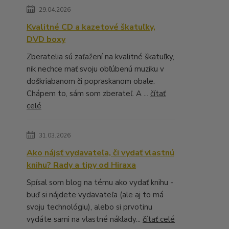
29.04.2026
Kvalitné CD a kazetové škatuľky,
DVD boxy
Zberatelia sú zaťažení na kvalitné škatuľky,
nik nechce mať svoju obľúbenú muziku v
doškriabanom či popraskanom obale.
Chápem to, sám som zberateľ. A ...
čítať
celé
31.03.2026
Ako nájsť vydavateľa, či vydať vlastnú
knihu? Rady a tipy od Hiraxa
Spísal som blog na tému ako vydať knihu -
buď si nájdete vydavateľa (ale aj to má
svoju technológiu), alebo si prvotinu
vydáte sami na vlastné náklady...
čítať celé