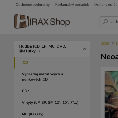
Obchodné podmienky
Reklamačný poriadok
Ochrana os. úd
Úvod
H
Hudba (CD, LP, MC, DVD,
škatuľky...)
Neoa
CD
Výpredaj metalových a
punkových CD
CDr
Vinyly (LP, EP, SP, 12", 10", 7"...)
MC (Kazety)