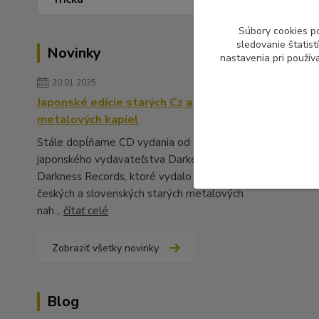
Súbory cookies p
sledovanie štatis
Novinky
nastavenia pri použív
20.01.2025
Japonské edície starých Cz a Sk
metalových kapiel
Stále dopĺňame CD vydania od
japonského vydavateľstva Darker Than
Darkness Records, ktoré vydalo množstvo
českých a slovenských starých metalových
nah...
čítať celé
Zobraziť všetky novinky
Blog