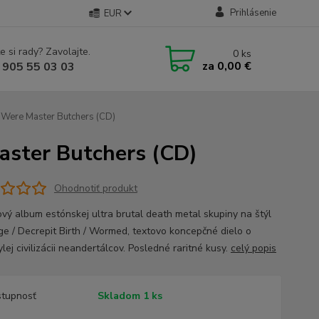
Prihlásenie
EUR
e si rady? Zavolajte.
0
ks
za
0,00 €
 905 55 03 03
 Were Master Butchers (CD)
aster Butchers (CD)
Ohodnotiť produkt
vý album estónskej ultra brutal death metal skupiny na štýl
ge / Decrepit Birth / Wormed, textovo koncepčné dielo o
lej civilizácii neandertálcov. Posledné raritné kusy.
celý popis
tupnosť
Skladom 1 ks