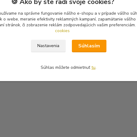
🍪 Ako by ste radi svoje cookies?
oužívame na správne fungovanie nášho e-shopu a v prípade vášho súhl
tík o webe, meranie efektivity reklamných kampaní, zapamätanie vášh
aní stránok, či zobrazenie reklám zodpovedajúcich vašim preferenciám.
cookies
Súhlasím
Nastavenia
Súhlas môžete odmietnuť
tu
.