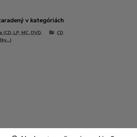
zaradený v kategóriách
 (CD, LP, MC, DVD,
CD
ky...)