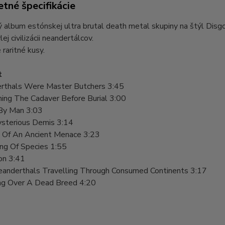
tné špecifikácie
album estónskej ultra brutal death metal skupiny na štýl Disg
ej civilizácii neandertálcov.
raritné kusy.
t
rthals Were Master Butchers 3:45
hing The Cadaver Before Burial 3:00
 By Man 3:03
sterious Demis 3:14
h Of An Ancient Menace 3:23
ng Of Species 1:55
on 3:41
anderthals Travelling Through Consumed Continents 3:17
ng Over A Dead Breed 4:20