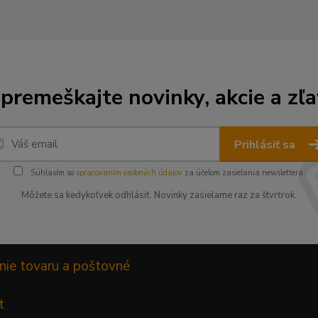
premeškajte novinky, akcie a zľa
Prihlásiť sa
Súhlasím so
spracovaním osobných údajov
za účelom zasielania newslettera.
Môžete sa kedykoľvek odhlásiť. Novinky zasielame raz za štvrťrok.
nie tovaru a poštovné
t