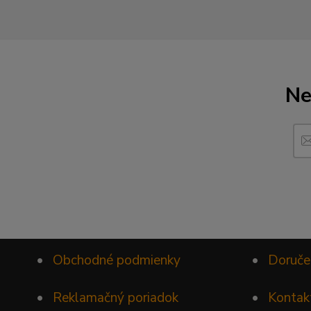
Ne
•
Obchodné podmienky
•
Doruče
•
Reklamačný poriadok
•
Kontak