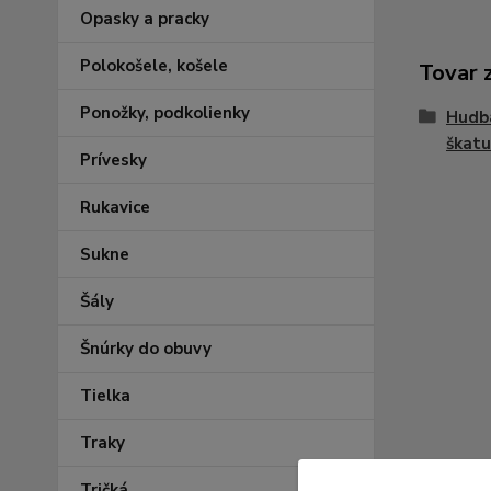
Opasky a pracky
Polokošele, košele
Tovar 
Ponožky, podkolienky
Hudba
škatuľ
Prívesky
Rukavice
Sukne
Šály
Šnúrky do obuvy
Tielka
Traky
Tričká