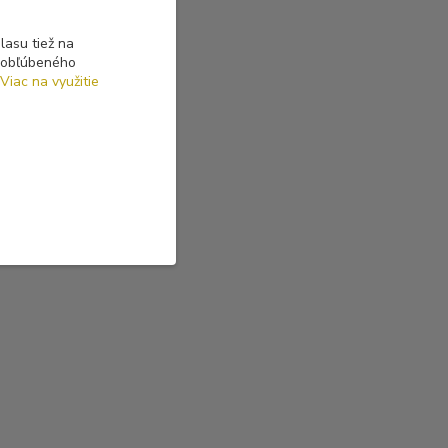
asu tiež na
o obľúbeného
Viac na využitie