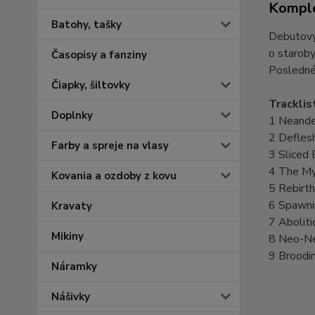
Komple
Batohy, tašky
Debutový 
o starobyl
Časopisy a fanziny
Posledné 
Čiapky, šiltovky
Tracklis
Doplnky
1 Neande
2 Defles
Farby a spreje na vlasy
3 Sliced
4 The My
Kovania a ozdoby z kovu
5 Rebirt
6 Spawni
Kravaty
7 Aboliti
Mikiny
8 Neo-Ne
9 Broodi
Náramky
Nášivky