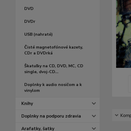
DVD
DVDr
USB (nahraté)
Čisté magnetofónové kazety,
CDr a DVDrká
Škatuľky na CD, DVD, MC, CD
single, dvoj-CD...
Doplnky k audio nosičom a k
vinylom
Knihy
Kompl
Doplnky na podporu zdravia
Arafatky, šatky