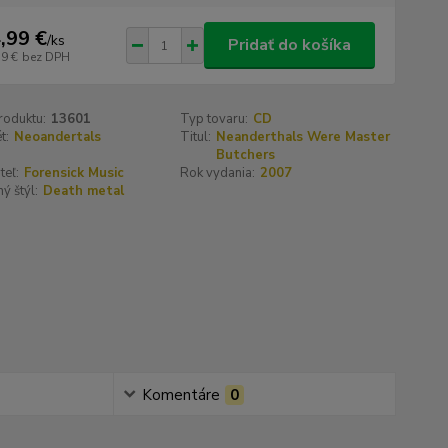
,99 €
/
ks
Pridať do košíka
19 €
bez DPH
roduktu:
13601
Typ tovaru:
CD
t:
Neoandertals
Titul:
Neanderthals Were Master
Butchers
teľ:
Forensick Music
Rok vydania:
2007
ý štýl:
Death metal
Komentáre
0