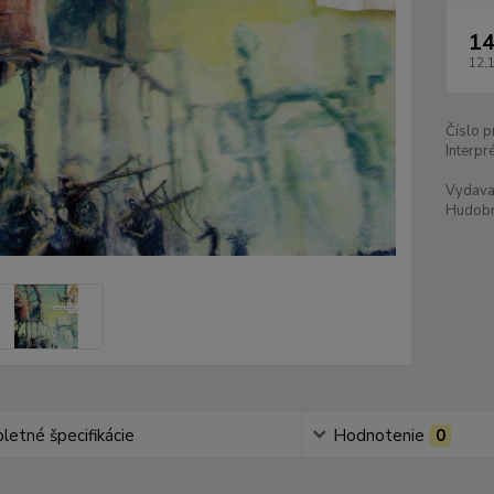
14
12,
Číslo p
Interpré
Vydava
Hudobn
etné špecifikácie
Hodnotenie
0