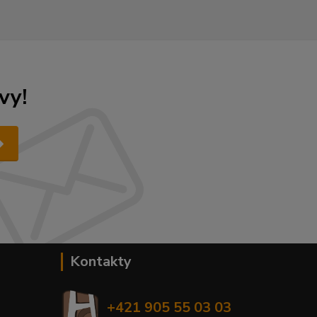
vy!
Kontakty
+421 905 55 03 03