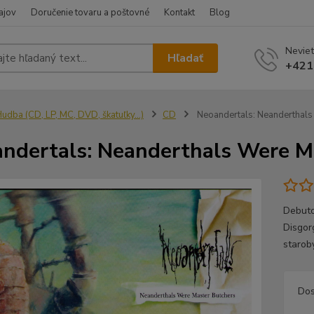
ajov
Doručenie tovaru a poštovné
Kontakt
Blog
Neviet
Hľadať
+421
udba (CD, LP, MC, DVD, škatuľky...)
CD
Neoandertals: Neanderthals
ndertals: Neanderthals Were M
Debuto
Disgor
staroby
Dos