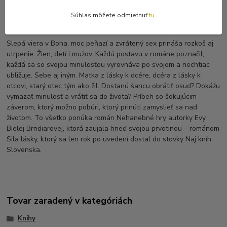
Súhlas môžete odmietnuť
tu
.
Kompletné špecifikácie
Slepá viera v Boha, moc peňazí a zvrátený sex prináša rozkoš aj
utrpenie. Žien, detí i mužov. Každú postavu v románe poznačil,
každá sa so svojou minulosťou vyrovnáva po svojom a nechtiac
ubližuje. Sebe aj iným. Matka z lásky k dcére, dcéra z lásky k
otcovi, starý otec tým ako žil. Dostanú šancu obrátiť osud? Dokážu
vymazať minulosť a vrátiť sa do života? Príbeh so šokujúcim
záverom, ktorý možno pobúri, ktorý prinúti zamyslieť sa nad
životom. To všetko ponúka román Nehanebné hry autorky Evy
Bielej Brndiarovej, ktorá zaujala hneď svojou prvotinou – románom
Sila lásky, ktorý sa len rok po uvedení dostal do stovky Naj kníh
Slovenska.
Tovar zaradený v kategóriách
Knihy