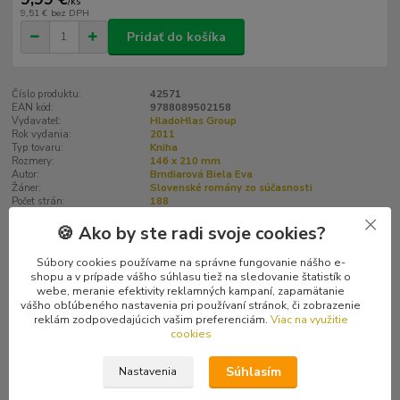
/
ks
9,51 €
bez DPH
Pridať do košíka
Číslo produktu:
42571
EAN kód:
9788089502158
Vydavateľ:
HladoHlas Group
Rok vydania:
2011
Typ tovaru:
Kniha
Rozmery:
146 x 210 mm
Autor:
Brndiarová Biela Eva
Žáner:
Slovenské romány zo súčasnosti
Počet strán:
188
Jazyk:
Slovenský
🍪 Ako by ste radi svoje cookies?
Väzba:
Pevná bez prebalu
ISBN:
978-80-89502-15-8
Hmotnosť:
310 g
Súbory cookies používame na správne fungovanie nášho e-
shopu a v prípade vášho súhlasu tiež na sledovanie štatistík o
webe, meranie efektivity reklamných kampaní, zapamätanie
vášho obľúbeného nastavenia pri používaní stránok, či zobrazenie
Kompletné špecifikácie
reklám zodpovedajúcich vašim preferenciám.
Viac na využitie
cookies
Hodnotenie
0
Súhlasím
Nastavenia
Komentáre
0