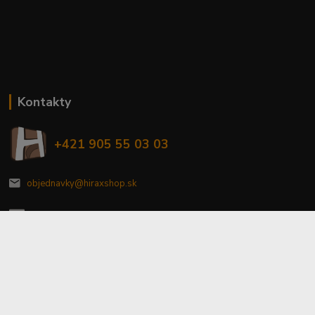
Kontakty
+421 905 55 03 03
objednavky@hiraxshop.sk
Upraviť zber cookies
© HladoHlas / HIRAX Shop