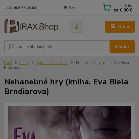
0
ks
EUR
+421 905 55 03 03
za
0,00 €
Menu
Hľadať
Úvod
Knihy
Vydania Hladohlas
Nehanebné hry (kniha, Eva Biela
Brndiarova)
Nehanebné hry (kniha, Eva Biela
Brndiarova)