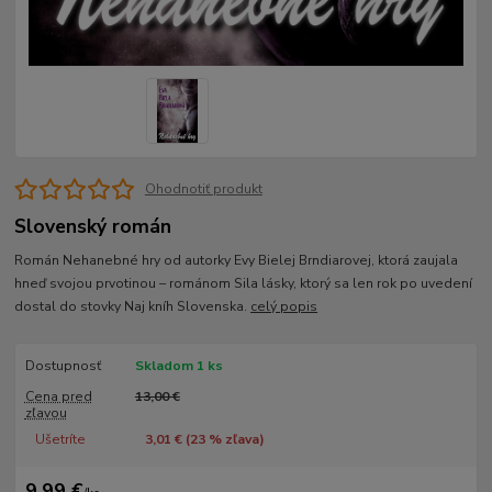
Ohodnotiť produkt
Slovenský román
Román Nehanebné hry od autorky Evy Bielej Brndiarovej, ktorá zaujala
hneď svojou prvotinou – románom Sila lásky, ktorý sa len rok po uvedení
dostal do stovky Naj kníh Slovenska.
celý popis
Dostupnosť
Skladom 1 ks
Cena pred
13,00 €
zľavou
Ušetríte
3,01 € (
23
% zľava)
9,99 €