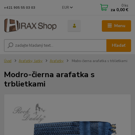
0
ks
EUR
+421 905 55 03 03
za
0,00 €
Menu
Hľadať
Úvod
Arafatky, šatky
Arafatky
Modro-čierna arafatka s trblietkami
Modro-čierna arafatka s
trblietkami