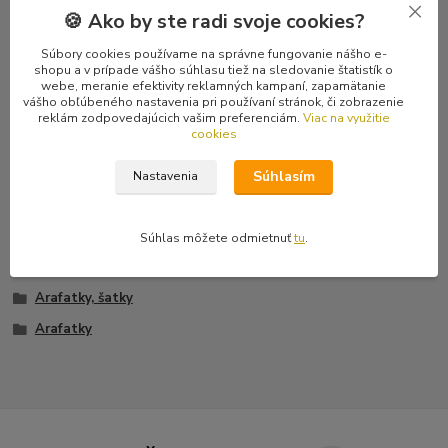
🍪 Ako by ste radi svoje cookies?
Komentáre
0
Súbory cookies používame na správne fungovanie nášho e-
shopu a v prípade vášho súhlasu tiež na sledovanie štatistík o
Kompletné špecifikácie
webe, meranie efektivity reklamných kampaní, zapamätanie
vášho obľúbeného nastavenia pri používaní stránok, či zobrazenie
reklám zodpovedajúcich vašim preferenciám.
Viac na využitie
Modro-čierna arabská šatka známa ako arafatka so vzorom
cookies
uvedeným na obrázku. Jedná sa o arafatky z kvalitnej hrubej
100% bavlny. Rozmery šatky sú 100 x 100 cm.
Súhlasím
Nastavenia
Súhlas môžete odmietnuť
tu
.
Tovar zaradený v kategóriách
Arafatky, šatky
Arafatky