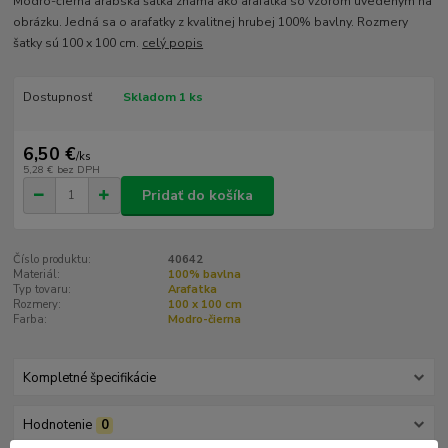
Modro-čierna arabská šatka známa ako arafatka so vzorom uvedeným na
obrázku. Jedná sa o arafatky z kvalitnej hrubej 100% bavlny. Rozmery
šatky sú 100 x 100 cm.
celý popis
Dostupnosť
Skladom 1 ks
6,50 €
/
ks
5,28 €
bez DPH
Pridať do košíka
Číslo produktu:
40642
Materiál:
100% bavlna
Typ tovaru:
Arafatka
Rozmery:
100 x 100 cm
Farba:
Modro-čierna
Kompletné špecifikácie
Hodnotenie
0