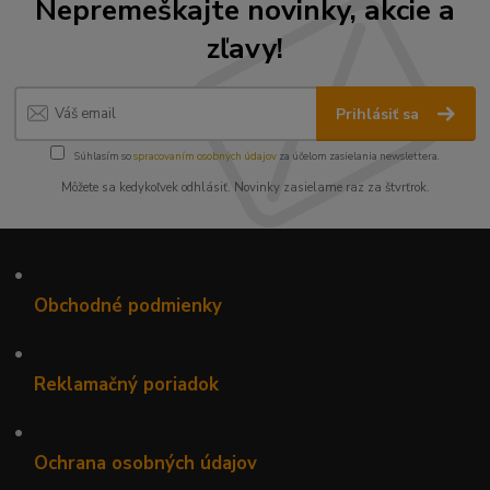
Nepremeškajte novinky, akcie a
zľavy!
Prihlásiť sa
Súhlasím so
spracovaním osobných údajov
za účelom zasielania newslettera.
Môžete sa kedykoľvek odhlásiť. Novinky zasielame raz za štvrťrok.
•
Obchodné podmienky
•
Reklamačný poriadok
•
Ochrana osobných údajov