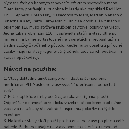
Výrazné farby s bohatým tónovacím efektom svetového mena.
Tieto farby používajú aj hudobné hviezdy ako napríklad Red Hot
Chilli Peppers, Green Day, 30 seconds to Mars, Marilyn Manson či
Rihanna a Katy Perry. Farby Manic Panic sa dodávajú v tubách s
objemom 116 ml so styčným krúžkom závitovej poistky na viečku.
Jedna tuba s objemom 116 ml spravidla stačí na vlasy dlhé po
ramená. Farby nie sú testované na zvieratách a neobsahujú ani
žiadne zložky živočíšneho pôvodu. Keďže farby obsahujú prírodné
zložky, majú na vlasy regeneračný účinok, teda sa ich používaním
vlasy nepoškodzujú.
Návod na použitie:
1. Vlasy dôkladne umyť šampónom, ideálne šampónoms
neutrálnym PH. Následne vlasy vysušiť uterákom a ponechať
vlhké.
2. Počas aplikácie farby používajte rukavice (guma, plast).
Odporúčame naniesť kozmetickú vazelínu alebo krém okolo línie
vlasov a na uši aby ste zabránili ušpineniu pokožky na týchto
miestach.
3. Na krátke vlasy stačí použiť pol balenia, na vlasy po plecia celé
balenie. Farbu nanášajte na vlasy pomocou štetčeku tesne od