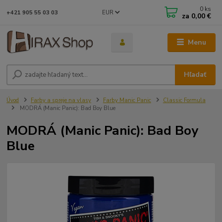
0
ks
EUR
+421 905 55 03 03
za
0,00 €
Menu
Hľadať
Úvod
Farby a spreje na vlasy
Farby Manic Panic
Classic Formula
MODRÁ (Manic Panic): Bad Boy Blue
MODRÁ (Manic Panic): Bad Boy
Blue