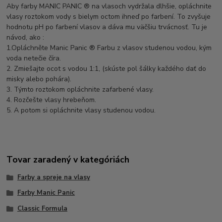
Aby farby MANIC PANIC ® na vlasoch vydržala dlhšie, opláchnite
vlasy roztokom vody s bielym octom ihneď po farbení. To zvyšuje
hodnotu pH po farbení vlasov a dáva mu väčšiu trvácnosť. Tu je
návod, ako :
1.Opláchněte Manic Panic ® Farbu z vlasov studenou vodou, kým
voda netečie číra.
2. Zmiešajte ocot s vodou 1:1, (skúste pol šálky každého dať do
misky alebo pohára).
3. Týmto roztokom opláchnite zafarbené vlasy.
4. Rozčešte vlasy hrebeňom.
5. A potom si opláchnite vlasy studenou vodou.
Tovar zaradený v kategóriách
Farby a spreje na vlasy
Farby Manic Panic
Classic Formula