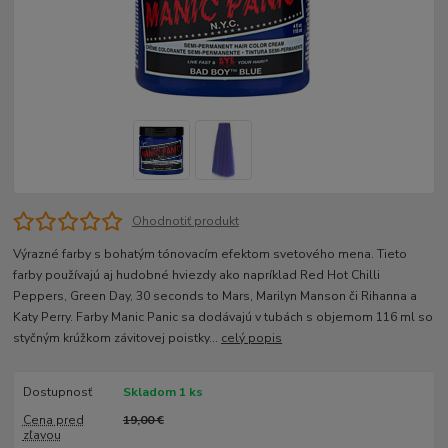
Ohodnotiť produkt
Výrazné farby s bohatým tónovacím efektom svetového mena. Tieto
farby používajú aj hudobné hviezdy ako napríklad Red Hot Chilli
Peppers, Green Day, 30 seconds to Mars, Marilyn Manson či Rihanna a
Katy Perry. Farby Manic Panic sa dodávajú v tubách s objemom 116 ml so
styčným krúžkom závitovej poistky...
celý popis
Dostupnosť
Skladom 1 ks
Cena pred
19,00 €
zľavou