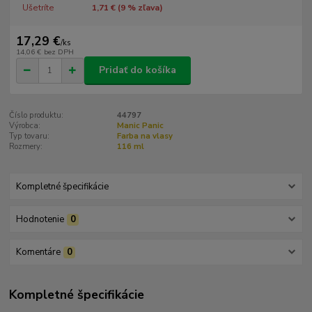
Ušetríte
1,71 € (
9
% zľava)
17,29 €
/
ks
14,06 €
bez DPH
Pridať do košíka
Číslo produktu:
44797
Výrobca:
Manic Panic
Typ tovaru:
Farba na vlasy
Rozmery:
116 ml
Kompletné špecifikácie
Hodnotenie
0
Komentáre
0
Kompletné špecifikácie