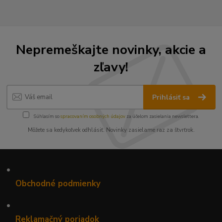
Nepremeškajte novinky, akcie a
zľavy!
Prihlásiť sa
Súhlasím so
spracovaním osobných údajov
za účelom zasielania newslettera.
Môžete sa kedykoľvek odhlásiť. Novinky zasielame raz za štvrťrok.
•
Obchodné podmienky
•
Reklamačný poriadok