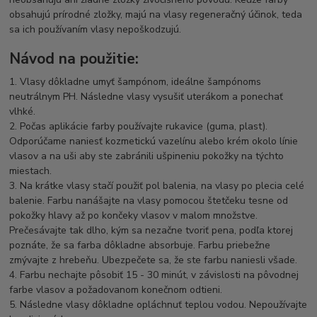
obsahujú prírodné zložky, majú na vlasy regeneračný účinok, teda
sa ich používaním vlasy nepoškodzujú.
Návod na použitie:
1. Vlasy dôkladne umyť šampónom, ideálne šampónoms
neutrálnym PH. Následne vlasy vysušiť uterákom a ponechať
vlhké.
2. Počas aplikácie farby používajte rukavice (guma, plast).
Odporúčame naniesť kozmetickú vazelínu alebo krém okolo línie
vlasov a na uši aby ste zabránili ušpineniu pokožky na týchto
miestach.
3. Na krátke vlasy stačí použiť pol balenia, na vlasy po plecia celé
balenie. Farbu nanášajte na vlasy pomocou štetčeku tesne od
pokožky hlavy až po končeky vlasov v malom množstve.
Prečesávajte tak dlho, kým sa nezačne tvoriť pena, podľa ktorej
poznáte, že sa farba dôkladne absorbuje. Farbu priebežne
zmývajte z hrebeňu. Ubezpečete sa, že ste farbu naniesli všade.
4. Farbu nechajte pôsobiť 15 - 30 minút, v závislosti na pôvodnej
farbe vlasov a požadovanom konečnom odtieni.
5. Následne vlasy dôkladne opláchnuť teplou vodou. Nepoužívajte