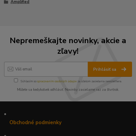
Amplified
Nepremeškajte novinky, akcie a
zľavy!
Prihlásiť sa
Súhlasím so
spracovaním osobných údajov
za účelom zasielania newslettera.
Môžete sa kedykoľvek odhlásiť. Novinky zasielame raz za štvrťrok.
•
Obchodné podmienky
•