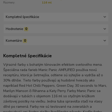
Rozmery:
116 ml
Kompletné špecifikácie
Hodnotenie
0
Komentáre
0
Kompletné špecifikácie
Výrazné farby s bohatým tónovacím efektom svetového mena.
Špeciálna rada farieb Manic Panic AMPLIFIED používa novú
receptúru, ktorá je šetrnejšia, odtiene sú sýtejšie a vydržia až o
30% dlhšie. Tieto farby používajú aj hudobné hviezdy ako
napríklad Red Hot Chilli Peppers, Green Day, 30 seconds to Mars,
Marilyn Manson či Rihanna a Katy Perry. Farby Manic Panic sa
dodávajú v tubách s objemom 116 ml so styčným krúžkom
závitovej poistky na viečku. Jedna tuba spravidla stačí na vlasy
dlhé po ramená. Farby nie sú testované na zvieratách a
neobsahujú ani žiadne zložky živočíšneho pôvodu. Keďže farby