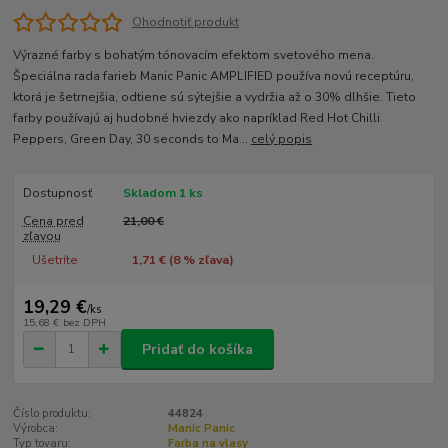
Ohodnotiť produkt
Výrazné farby s bohatým tónovacím efektom svetového mena.
Špeciálna rada farieb Manic Panic AMPLIFIED používa novú receptúru,
ktorá je šetrnejšia, odtiene sú sýtejšie a vydržia až o 30% dlhšie. Tieto
farby používajú aj hudobné hviezdy ako napríklad Red Hot Chilli
Peppers, Green Day, 30 seconds to Ma...
celý popis
Dostupnosť
Skladom 1 ks
Cena pred
21,00 €
zľavou
Ušetríte
1,71 € (
8
% zľava)
19,29 €
/
ks
15,68 €
bez DPH
Pridať do košíka
Číslo produktu:
44824
Výrobca:
Manic Panic
Typ tovaru:
Farba na vlasy