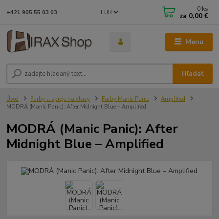
0
ks
EUR
+421 905 55 03 03
za
0,00 €
Menu
Hľadať
Úvod
Farby a spreje na vlasy
Farby Manic Panic
Amplified
MODRÁ (Manic Panic): After Midnight Blue – Amplified
MODRÁ (Manic Panic): After
Midnight Blue – Amplified