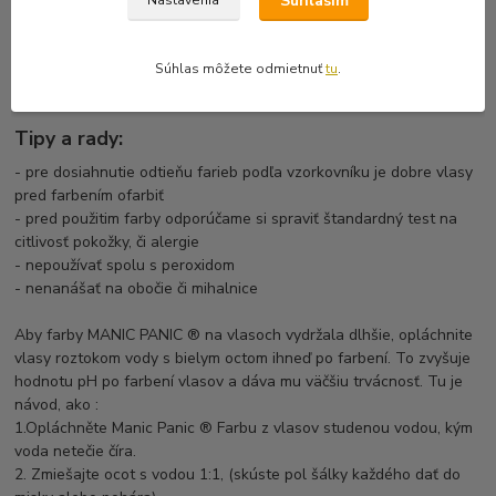
Súhlasím
Nastavenia
Starostlivo sledujte testovaný prameň. Ak sa neobjaví žiadna
známka podráždenia, môžete farbu bez problémov použiť.
Súhlas môžete odmietnuť
tu
.
Ak chcete zabrániť blednutiu farby, uistite sa, že sú vlasy pred
spaním úplne suché. Nepoužívajte kondicionéry.
Tipy a rady:
- pre dosiahnutie odtieňu farieb podľa vzorkovníku je dobre vlasy
pred farbením ofarbiť
- pred použitim farby odporúčame si spraviť štandardný test na
citlivosť pokožky, či alergie
- nepoužívať spolu s peroxidom
- nenanášať na obočie či mihalnice
Aby farby MANIC PANIC ® na vlasoch vydržala dlhšie, opláchnite
vlasy roztokom vody s bielym octom ihneď po farbení. To zvyšuje
hodnotu pH po farbení vlasov a dáva mu väčšiu trvácnosť. Tu je
návod, ako :
1.Opláchněte Manic Panic ® Farbu z vlasov studenou vodou, kým
voda netečie číra.
2. Zmiešajte ocot s vodou 1:1, (skúste pol šálky každého dať do