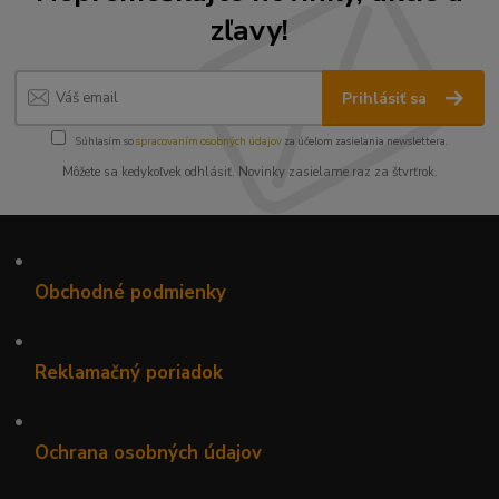
zľavy!
Prihlásiť sa
Súhlasím so
spracovaním osobných údajov
za účelom zasielania newslettera.
Môžete sa kedykoľvek odhlásiť. Novinky zasielame raz za štvrťrok.
•
Obchodné podmienky
•
Reklamačný poriadok
•
Ochrana osobných údajov