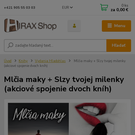
0
ks
EUR
+421 905 55 03 03
za
0,00 €
Menu
Hľadať
Úvod
Knihy
Vydania Hladohlas
Mlčia maky + Slzy tvojej milenky
(akciové spojenie dvoch kníh)
Mlčia maky + Slzy tvojej milenky
(akciové spojenie dvoch kníh)