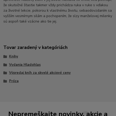
že skutočné šťastie takmer vždy prichádza ruka v ruke s vďakou
za životné lekcie, pokorou k vlastnému životu, sebaodovzdaním sa
vyšším vesmírnym silám a pochopením, že slzy manželovej milenky
sú aspoň také vzácne ako tie jej.
Tovar zaradený v kategóriách
Knihy
Vydania Hladohlas
Výpredaj kníh za skvelé akciové ceny
Próza
Nepremeškajte novinky, akcie a