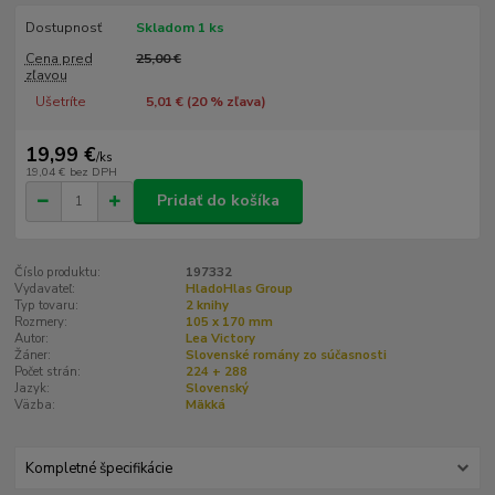
Dostupnosť
Skladom 1 ks
Cena pred
25,00 €
zľavou
Ušetríte
5,01 € (
20
% zľava)
19,99 €
/
ks
19,04 €
bez DPH
Pridať do košíka
Číslo produktu:
197332
Vydavateľ:
HladoHlas Group
Typ tovaru:
2 knihy
Rozmery:
105 x 170 mm
Autor:
Lea Victory
Žáner:
Slovenské romány zo súčasnosti
Počet strán:
224 + 288
Jazyk:
Slovenský
Väzba:
Mäkká
Kompletné špecifikácie