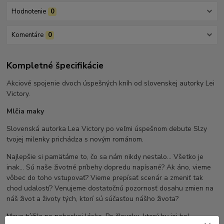
Hodnotenie
0
Komentáre
0
Kompletné špecifikácie
Akciové spojenie dvoch úspešných kníh od slovenskej autorky Lei
Victory.
Mlčia maky
Slovenská autorka Lea Victory po veľmi úspešnom debute Slzy
tvojej milenky prichádza s novým románom.
Najlepšie si pamätáme to, čo sa nám nikdy nestalo... Všetko je
inak... Sú naše životné príbehy dopredu napísané? Ak áno, vieme
vôbec do toho vstupovať? Vieme prepísať scenár a zmeniť tak
chod udalostí? Venujeme dostatočnú pozornosť dosahu zmien na
náš život a životy tých, ktorí sú súčasťou nášho života?
Maya túžila po nebeskej láske. Po človeku, ktorý by jej bol