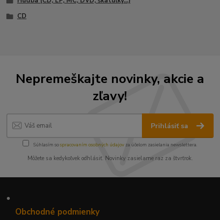
Hudba (CD, LP, MC, DVD, škatuľky...)
CD
Nepremeškajte novinky, akcie a
zľavy!
Prihlásiť sa
Súhlasím so
spracovaním osobných údajov
za účelom zasielania newslettera.
Môžete sa kedykoľvek odhlásiť. Novinky zasielame raz za štvrťrok.
•
Obchodné podmienky