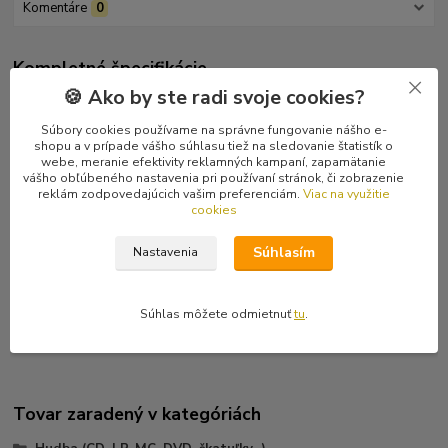
Komentáre
0
Kompletné špecifikácie
🍪 Ako by ste radi svoje cookies?
Debutový materiál od tejto ruskej satanistickej death metalovej
kapely z roku 1996 vydaný na CD v roku 2004. Posledný kus.
Súbory cookies používame na správne fungovanie nášho e-
shopu a v prípade vášho súhlasu tiež na sledovanie štatistík o
webe, meranie efektivity reklamných kampaní, zapamätanie
Tracklist
vášho obľúbeného nastavenia pri používaní stránok, či zobrazenie
1 Gloom Of The Grave 7:12
reklám zodpovedajúcich vašim preferenciám.
Viac na využitie
2 Inside The Beyond 8:50
cookies
3 Sonata Quasi Uno Fantasia Op 21, Nr 2 5:39
4 My Mystic Mind 6:14
Súhlasím
Nastavenia
5 Brotherhood Of The Morning Star 5:42
6 Smashed Dreams 6:47
7 Virgin Snow (Live) 6:57
Súhlas môžete odmietnuť
tu
.
Tovar zaradený v kategóriách