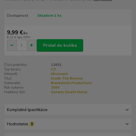
Dostupnosť
Skladom 1 ks
9,99 €
/
ks
8,12 €
bez DPH
Pridať do košíka
Číslo produktu:
12631
Typ tovaru:
CD
Interprét:
Miscreant
Titul:
Inside The Beyond
Vydavateľ:
Blacksmith Productions
Rok vydania:
2004
Hudobný štýl:
Satanic Death Metal
Kompletné špecifikácie
Hodnotenie
0