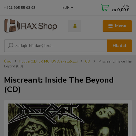
0
ks
EUR
+421 905 55 03 03
za
0,00 €
Menu
Hľadať
Úvod
Hudba (CD, LP, MC, DVD, škatuľky...)
CD
Miscreant: Inside The
Beyond (CD)
Miscreant: Inside The Beyond
(CD)