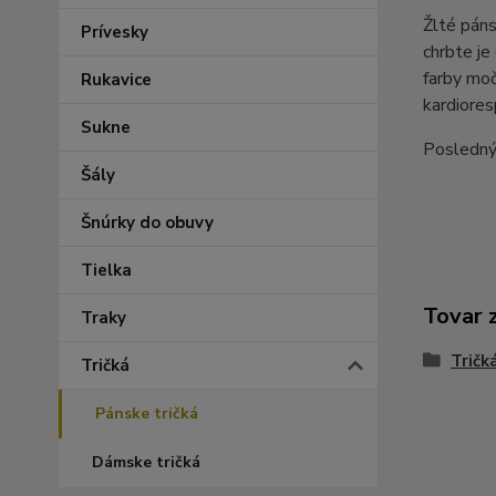
Žlté páns
Prívesky
chrbte je
farby moč
Rukavice
kardioresp
Sukne
Posledný 
Šály
Šnúrky do obuvy
Tielka
Tovar 
Traky
Tričk
Tričká
Pánske tričká
Dámske tričká