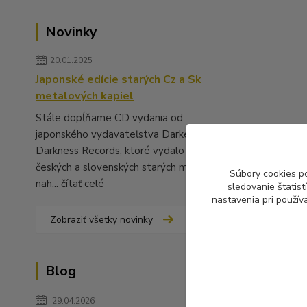
Novinky
20.01.2025
Japonské edície starých Cz a Sk
metalových kapiel
Stále dopĺňame CD vydania od
japonského vydavateľstva Darker Than
Darkness Records, ktoré vydalo množstvo
českých a slovenských starých metalových
Súbory cookies p
nah...
čítať celé
sledovanie štatis
nastavenia pri použív
Zobraziť všetky novinky
Blog
29.04.2026