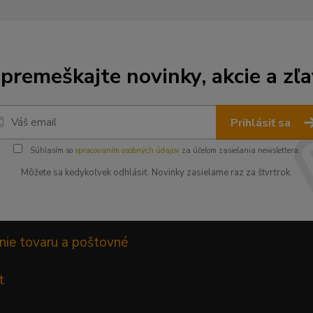
premeškajte novinky, akcie a zľa
Prihlásiť sa
Súhlasím so
spracovaním osobných údajov
za účelom zasielania newslettera.
Môžete sa kedykoľvek odhlásiť. Novinky zasielame raz za štvrťrok.
nie tovaru a poštovné
t