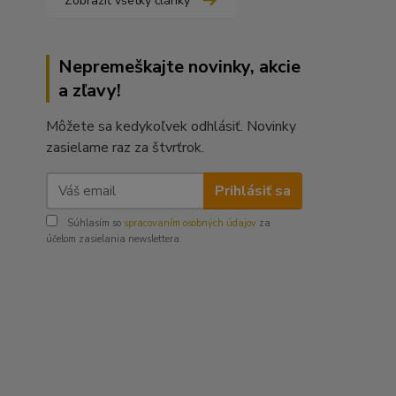
Zobraziť všetky články
Nepremeškajte novinky, akcie
a zľavy!
Môžete sa kedykoľvek odhlásiť. Novinky
zasielame raz za štvrťrok.
Prihlásiť sa
Súhlasím so
spracovaním osobných údajov
za
účelom zasielania newslettera.