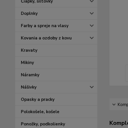
Čiapky, šiltovky
Doplnky
Farby a spreje na vlasy
Kovania a ozdoby z kovu
Kravaty
Mikiny
Náramky
Nášivky
Opasky a pracky
Kompl
Polokošele, košele
Komple
Ponožky, podkolienky