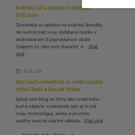
Kvalitné CD a kazetové škatuľky,
DVD boxy
Zberatelia sú zaťažení na kvalitné škatuľky,
nik nechce mať svoju obľúbenú muziku v
doškriabanom či popraskanom obale.
Chápem to, sám som zberateľ. A ...
čítať
celé
31.03.2026
Ako nájsť vydavateľa, či vydať vlastnú
knihu? Rady a tipy od Hiraxa
Spísal som blog na tému ako vydať knihu -
buď si nájdete vydavateľa (ale aj to má
svoju technológiu), alebo si prvotinu
vydáte sami na vlastné náklady...
čítať celé