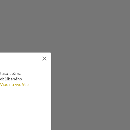
asu tiež na
o obľúbeného
Viac na využitie