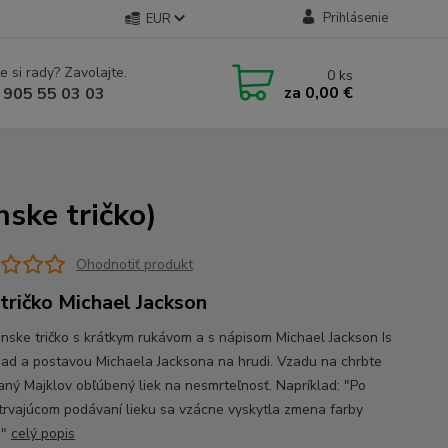
Prihlásenie
EUR
e si rady? Zavolajte.
0
ks
za
0,00 €
 905 55 03 03
nske tričko)
Ohodnotiť produkt
 tričko Michael Jackson
ánske tričko s krátkym rukávom a s nápisom Michael Jackson Is
ad a postavou Michaela Jacksona na hrudi. Vzadu na chrbte
saný Majklov obľúbený liek na nesmrteľnosť. Napríklad: "Po
 trvajúcom podávaní lieku sa vzácne vyskytla zmena farby
."
celý popis