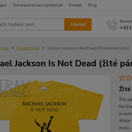
ajov
Doručenie tovaru a poštovné
Kontakt
Blog
Neviet
Hľadať
+421
ričká
Pánske tričká
Michael Jackson Is Not Dead (žlté pánske tričko)
ael Jackson Is Not Dead (žlté pá
Žlté
Žlté p
Not De
je opí
dlhšie
moču...