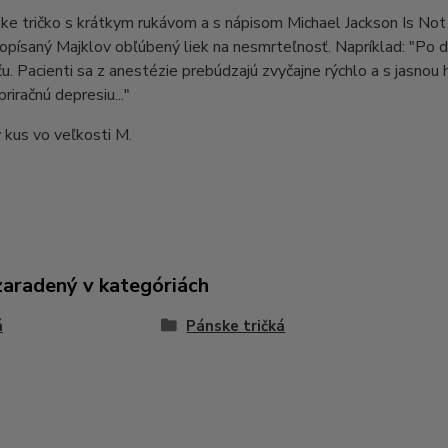
ke tričko s krátkym rukávom a s nápisom Michael Jackson Is Not
 opísaný Majklov obľúbený liek na nesmrteľnosť. Napríklad: "Po 
u. Pacienti sa z anestézie prebúdzajú zvyčajne rýchlo a s jasn
riračnú depresiu..."
kus vo veľkosti M.
zaradený v kategóriách
á
Pánske tričká