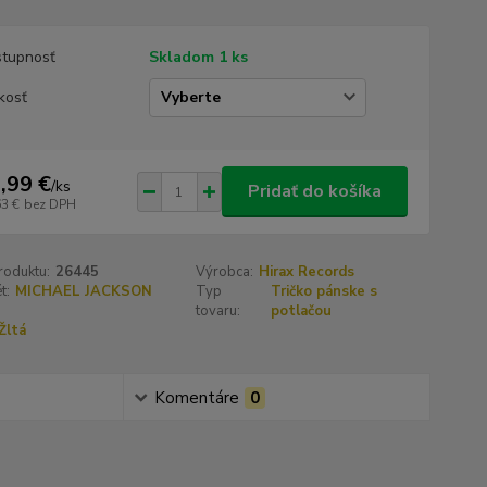
tupnosť
Skladom 1 ks
kosť
,99 €
/
ks
Pridať do košíka
63 €
bez DPH
roduktu:
26445
Výrobca:
Hirax Records
t:
MICHAEL JACKSON
Typ
Tričko pánske s
tovaru:
potlačou
Žltá
Komentáre
0