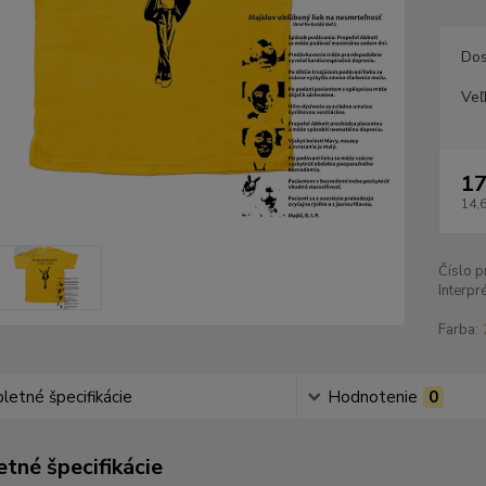
Dos
Veľ
17
14,
Číslo p
Interpré
Farba:
etné špecifikácie
Hodnotenie
0
tné špecifikácie