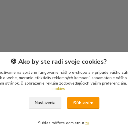
🍪 Ako by ste radi svoje cookies?
oužívame na správne fungovanie nášho e-shopu a v prípade vášho súhl
tík o webe, meranie efektivity reklamných kampaní, zapamätanie vášh
aní stránok, či zobrazenie reklám zodpovedajúcich vašim preferenciám.
cookies
Súhlasím
Nastavenia
Súhlas môžete odmietnuť
tu
.