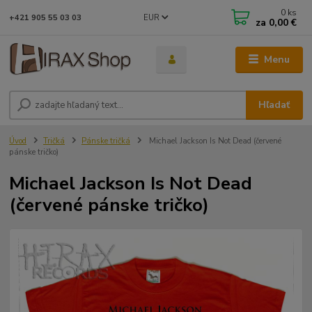
0
ks
EUR
+421 905 55 03 03
za
0,00 €
Menu
Hľadať
Úvod
Tričká
Pánske tričká
Michael Jackson Is Not Dead (červené
pánske tričko)
Michael Jackson Is Not Dead
(červené pánske tričko)