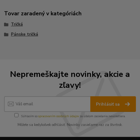
Tovar zaradený v kategóriách
Tričká
Pánske tričká
Nepremeškajte novinky, akcie a
zľavy!
Prihlásiť sa
Súhlasím so
spracovaním osobných údajov
za účelom zasielania newslettera.
Môžete sa kedykoľvek odhlásiť. Novinky zasielame raz za štvrťrok.