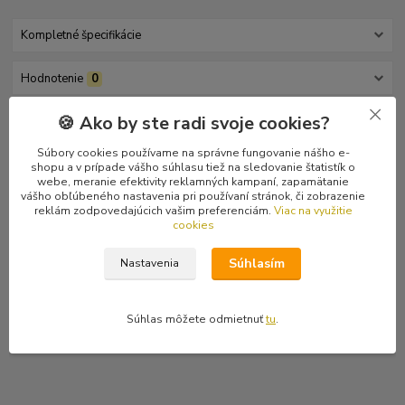
Kompletné špecifikácie
Hodnotenie
0
🍪 Ako by ste radi svoje cookies?
Komentáre
0
Súbory cookies používame na správne fungovanie nášho e-
shopu a v prípade vášho súhlasu tiež na sledovanie štatistík o
Kompletné špecifikácie
webe, meranie efektivity reklamných kampaní, zapamätanie
vášho obľúbeného nastavenia pri používaní stránok, či zobrazenie
Červené pánske tričko s krátkym rukávom a s nápisom Michael
reklám zodpovedajúcich vašim preferenciám.
Viac na využitie
cookies
Jackson Is Not Dead a postavou Michaela Jacksona na hrudi.
Vzadu na chrbte je opísaný Majklov obľúbený liek na
Súhlasím
Nastavenia
nesmrteľnosť. Napríklad: "Po dlhšie trvajúcom podávaní lieku sa
vzácne vyskytla zmena farby moču. Pacienti sa z anestézie
prebúdzajú zvyčajne rýchlo a s jasnou hlavou. Predávkovanie
Súhlas môžete odmietnuť
tu
.
môže pravdepodobne vyvolať kardiorespriračnú depresiu..."