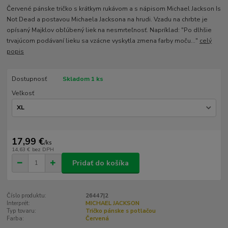
Červené pánske tričko s krátkym rukávom a s nápisom Michael Jackson Is
Not Dead a postavou Michaela Jacksona na hrudi. Vzadu na chrbte je
opísaný Majklov obľúbený liek na nesmrteľnosť. Napríklad: "Po dlhšie
trvajúcom podávaní lieku sa vzácne vyskytla zmena farby moču..."
celý
popis
Dostupnosť
Skladom 1 ks
Veľkosť
17,99 €
/
ks
14,63 €
bez DPH
Pridať do košíka
Číslo produktu:
26447|2
Interprét:
MICHAEL JACKSON
Typ tovaru:
Tričko pánske s potlačou
Farba:
Červená