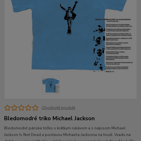
Ohodnotiť produkt
Bledomodré triko Michael Jackson
Bledomodré pánske tričko s krátkym rukávom a s nápisom Michael
Jackson Is Not Dead a postavou Michaela Jacksona na hrudi. Vzadu na