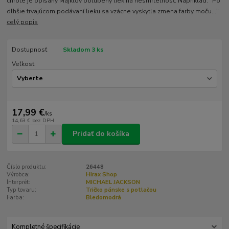
chrbte je opísaný Majklov obľúbený liek na nesmrteľnosť. Napríklad: "Po
dlhšie trvajúcom podávaní lieku sa vzácne vyskytla zmena farby moču..."
celý popis
Dostupnosť
Skladom 3 ks
Veľkosť
17,99 €
/
ks
14,63 €
bez DPH
Pridať do košíka
Číslo produktu:
26448
Výrobca:
Hirax Shop
Interprét:
MICHAEL JACKSON
Typ tovaru:
Tričko pánske s potlačou
Farba:
Bledomodrá
Kompletné špecifikácie