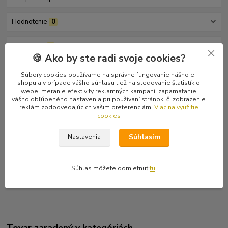
Hodnotenie
0
Komentáre
0
🍪 Ako by ste radi svoje cookies?
Kompletné špecifikácie
Súbory cookies používame na správne fungovanie nášho e-
shopu a v prípade vášho súhlasu tiež na sledovanie štatistík o
webe, meranie efektivity reklamných kampaní, zapamätanie
Bledomodré pánske tričko s krátkym rukávom a s nápisom Michael
vášho obľúbeného nastavenia pri používaní stránok, či zobrazenie
Jackson Is Not Dead a postavou Michaela Jacksona na hrudi.
reklám zodpovedajúcich vašim preferenciám.
Viac na využitie
cookies
Vzadu na chrbte je opísaný Majklov obľúbený liek na
nesmrteľnosť. Napríklad: "Po dlhšie trvajúcom podávaní lieku sa
Súhlasím
vzácne vyskytla zmena farby moču. Pacienti sa z anestézie
Nastavenia
prebúdzajú zvyčajne rýchlo a s jasnou hlavou. Predávkovanie
môže pravdepodobne vyvolať kardiorespriračnú depresiu..."
Súhlas môžete odmietnuť
tu
.
Tovar zaradený v kategóriách