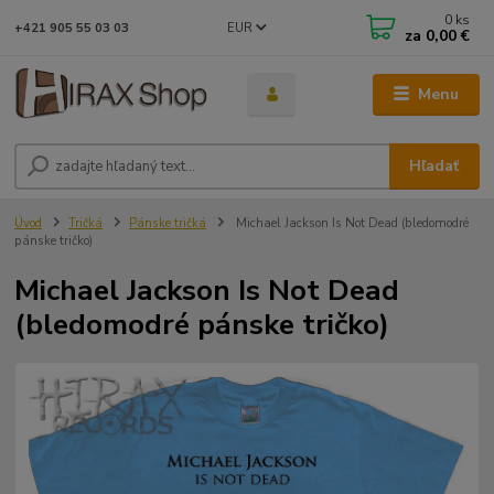
0
ks
EUR
+421 905 55 03 03
za
0,00 €
Menu
Hľadať
Úvod
Tričká
Pánske tričká
Michael Jackson Is Not Dead (bledomodré
pánske tričko)
Michael Jackson Is Not Dead
(bledomodré pánske tričko)