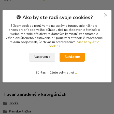
Veľkosť:
M
Kompletné špecifikácie
🍪 Ako by ste radi svoje cookies?
Súbory cookies používame na správne fungovanie nášho e-
Hodnotenie
0
shopu a v prípade vášho súhlasu tiež na sledovanie štatistík o
webe, meranie efektivity reklamných kampaní, zapamätanie
vášho obľúbeného nastavenia pri používaní stránok, či zobrazenie
Komentáre
0
reklám zodpovedajúcich vašim preferenciám.
Viac na využitie
cookies
Kompletné špecifikácie
Súhlasím
Nastavenia
Maskáčové pánske tričko s krátkymi rukávmi veľkosti M značky
Adler. Posledný kus.
Súhlas môžete odmietnuť
tu
.
Tovar zaradený v kategóriách
Tričká
Pánske tričká