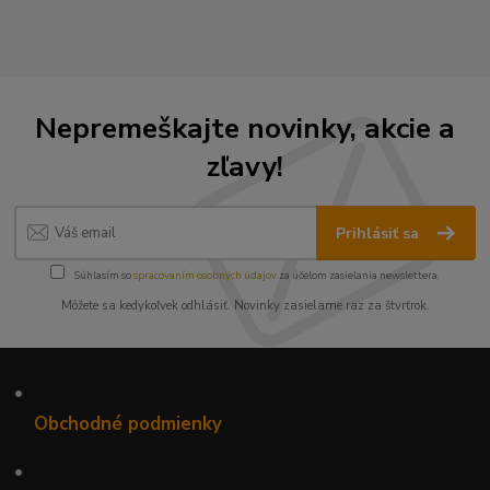
Nepremeškajte novinky, akcie a
zľavy!
Prihlásiť sa
Súhlasím so
spracovaním osobných údajov
za účelom zasielania newslettera.
Môžete sa kedykoľvek odhlásiť. Novinky zasielame raz za štvrťrok.
•
Obchodné podmienky
•