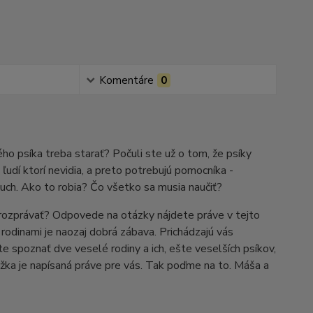
Komentáre
0
ho psíka treba starať? Počuli ste už o tom, že psíky
ľudí ktorí nevidia, a preto potrebujú pomocníka -
sluch. Ako to robia? Čo všetko sa musia naučiť?
a rozprávať? Odpovede na otázky nájdete práve v tejto
ch rodinami je naozaj dobrá zábava. Prichádzajú vás
cete spoznať dve veselé rodiny a ich, ešte veselších psíkov,
ižka je napísaná práve pre vás. Tak poďme na to. Máša a