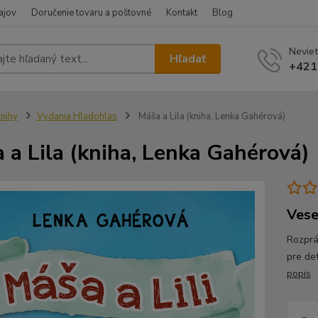
ajov
Doručenie tovaru a poštovné
Kontakt
Blog
Neviet
Hľadať
+421
nihy
Vydania Hladohlas
Máša a Lila (kniha, Lenka Gahérová)
 a Lila (kniha, Lenka Gahérová)
Vese
Rozprá
pre de
popis