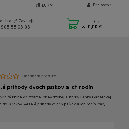
Prihlásenie
EUR
e si rady? Zavolajte.
0
ks
za
0,00 €
 905 55 03 03
Ohodnotiť produkt
lé príhody dvoch psíkov a ich rodín
vková kniha od známej prievidzskej autorky Lenky Gahérovej
ti do 8 rokov. Veselé príhody dvoch psíkov a ich rodín.
celý