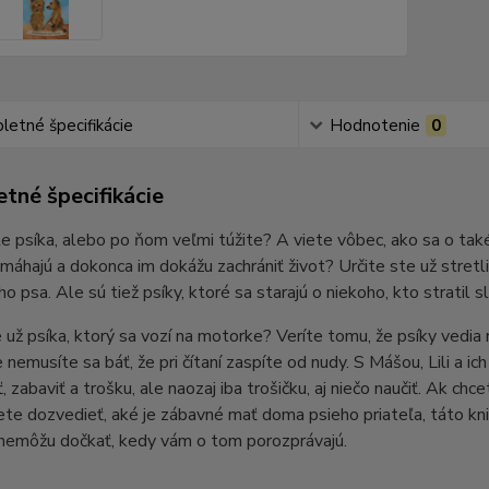
etné špecifikácie
Hodnotenie
0
tné špecifikácie
e psíka, alebo po ňom veľmi túžite? A viete vôbec, ako sa o také
áhajú a dokonca im dokážu zachrániť život? Určite ste už stretli 
o psa. Ale sú tiež psíky, ktoré sa starajú o niekoho, kto stratil 
e už psíka, ktorý sa vozí na motorke? Veríte tomu, že psíky vedi
e nemusíte sa báť, že pri čítaní zaspíte od nudy. S Mášou, Lili a i
, zabaviť a trošku, ale naozaj iba trošičku, aj niečo naučiť. Ak ch
ete dozvedieť, aké je zábavné mať doma psieho priateľa, táto kn
ž nemôžu dočkať, kedy vám o tom porozprávajú.