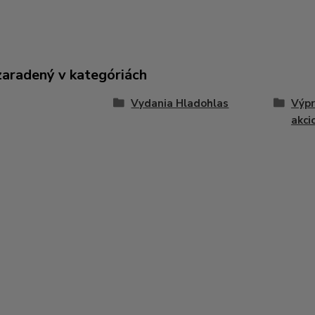
zaradený v kategóriách
Vydania Hladohlas
Výpr
akci