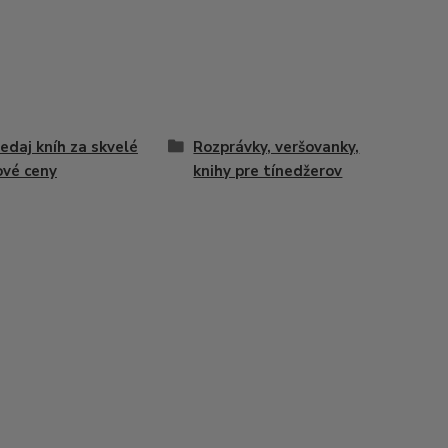
edaj kníh za skvelé
Rozprávky, veršovanky,
ové ceny
knihy pre tínedžerov