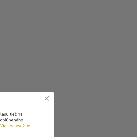
asu tiež na
o obľúbeného
Viac na využitie