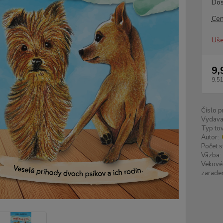
Dos
Cen
Uše
9,
9,51
Číslo p
Vydava
Typ tov
Autor:
Počet s
Väzba:
Vekové
zaraden