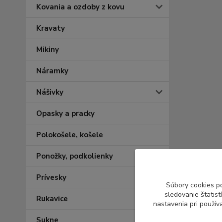
Kovania a ozdoby z kovu
Kravaty
Mikiny
Náramky
Nášivky
Opasky a pracky
Polokošele, košele
Ponožky, podkolienky
Prívesky
Súbory cookies p
sledovanie štatis
Rukavice
nastavenia pri použív
Sukne