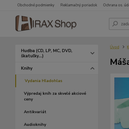
Obchodné podmienky
Reklamačný poriadok
Ochrana os. úd
Úvod
K
Hudba (CD, LP, MC, DVD,
škatuľky...)
Máša
Knihy
Vydania Hladohlas
Výpredaj kníh za skvelé akciové
ceny
Antikvariát
Audioknihy