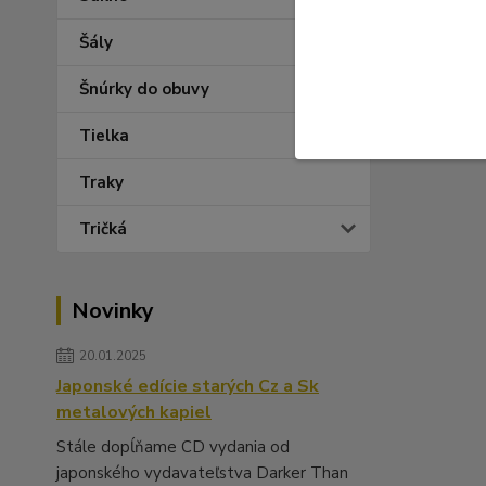
Šály
Šnúrky do obuvy
Tielka
Traky
Tričká
Novinky
20.01.2025
Japonské edície starých Cz a Sk
metalových kapiel
Stále dopĺňame CD vydania od
japonského vydavateľstva Darker Than