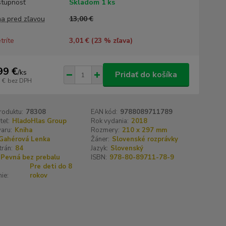
tupnosť
Skladom 1 ks
a pred zľavou
13,00 €
tríte
3,01 € (
23
% zľava)
99 €
/
ks
Pridať do košíka
 €
bez DPH
roduktu:
78308
EAN kód:
9788089711789
teľ:
HladoHlas Group
Rok vydania:
2018
aru:
Kniha
Rozmery:
210 x 297 mm
Gahérová Lenka
Žáner:
Slovenské rozprávky
trán:
84
Jazyk:
Slovenský
Pevná bez prebalu
ISBN:
978-80-89711-78-9
Pre deti do 8
ie:
rokov