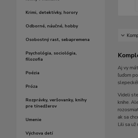
Krimi, detektívky, horory
Odborné, náučné, hobby
Kompl
Osobostný rast, sebapremena
Psychológia, sociológia,
Komple
filozofia
Aj vy mát
Poézia
ľuďom pom
slepeckéh
Próza
Videli st
Rozprávky, veršovanky, knihy
knihe. Al
pre tínedžerov
rozosmiať
ak sa chc
Umenie
Lili sa u
Výchova detí