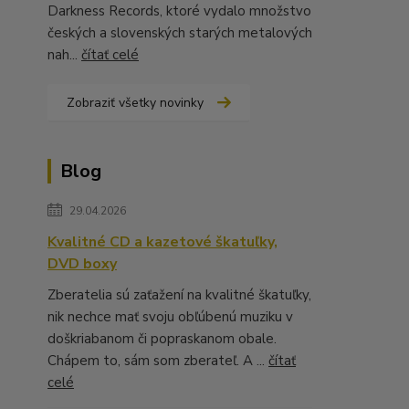
Darkness Records, ktoré vydalo množstvo
českých a slovenských starých metalových
nah...
čítať celé
Zobraziť všetky novinky
Blog
29.04.2026
Kvalitné CD a kazetové škatuľky,
DVD boxy
Zberatelia sú zaťažení na kvalitné škatuľky,
nik nechce mať svoju obľúbenú muziku v
doškriabanom či popraskanom obale.
Chápem to, sám som zberateľ. A ...
čítať
celé