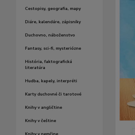
Cestopisy, geografia, mapy
Diáre, kalendáre, zápisníky
Duchovno, náboženstvo
Fantasy, sci-fi, mysteriózne
História, faktografická
literatúra
Hudba, kapely, interpréti
Karty duchovné či tarotové
Knihy v angličtine
Knihy v češtine
Knihy v nemčine