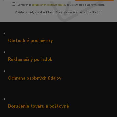
Súhlasím so
spracovaním osobných údajov
za účelom zasielania newslettera.
Môžete sa kedykoľvek odhlásiť. Novinky zasielame raz za štvrťrok.
•
Obchodné podmienky
•
Reklamačný poriadok
•
Ochrana osobných údajov
•
Doručenie tovaru a poštovné