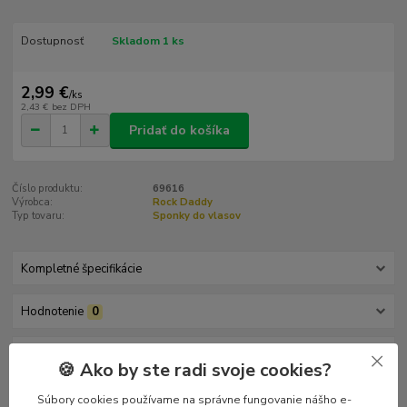
Dostupnosť
Skladom 1 ks
2,99 €
/
ks
2,43 €
bez DPH
Pridať do košíka
Číslo produktu:
69616
Výrobca:
Rock Daddy
Typ tovaru:
Sponky do vlasov
Kompletné špecifikácie
Hodnotenie
0
Komentáre
0
🍪 Ako by ste radi svoje cookies?
Súbory cookies používame na správne fungovanie nášho e-