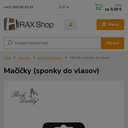
0
ks
EUR
+421 905 55 03 03
za
0,00 €
Menu
Hľadať
Úvod
Doplnky
Sponky do vlasov
Mačičky (sponky do vlasov)
Mačičky (sponky do vlasov)