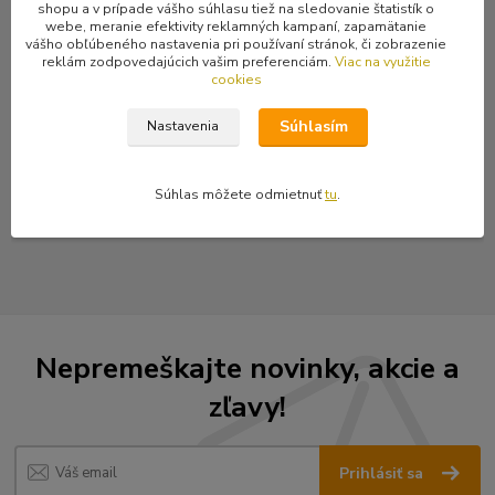
Kompletné špecifikácie
shopu a v prípade vášho súhlasu tiež na sledovanie štatistík o
webe, meranie efektivity reklamných kampaní, zapamätanie
Sponky do vlasov s mačičkami. Cena je za pár, teda za dva kusy.
vášho obľúbeného nastavenia pri používaní stránok, či zobrazenie
reklám zodpovedajúcich vašim preferenciám.
Viac na využitie
cookies
Súhlasím
Nastavenia
Tovar zaradený v kategóriách
Doplnky
Súhlas môžete odmietnuť
tu
.
Sponky do vlasov
Nepremeškajte novinky, akcie a
zľavy!
Prihlásiť sa