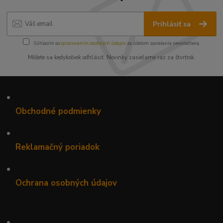
Prihlásiť sa
Súhlasím so
spracovaním osobných údajov
za účelom zasielania newslettera.
Môžete sa kedykoľvek odhlásiť. Novinky zasielame raz za štvrťrok.
•
Obchodné podmienky
•
Reklamačný poriadok
•
Ochrana osobných údajov
•