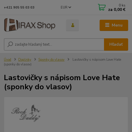
0
ks
EUR
+421 905 55 03 03
za
0,00 €
Menu
Hľadať
Úvod
Doplnky
Sponky do vlasov
Lastovičky s nápisom Love Hate
(sponky do vlasov)
Lastovičky s nápisom Love Hate
(sponky do vlasov)