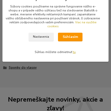
Súbory cookies používame na správne fungovanie nášho e-
shopu a v prípade vášho súhlasu tiež na sledovanie štatistík o
Kompletné špecifikácie
webe, meranie efektivity reklamných kampaní, zapamätanie
vášho obľúbeného nastavenia pri používaní stránok, či zobrazenie
Sponky do vlasov s lastovičkami a nápismi Love a Hate. Konečná
reklám zodpovedajúcich vašim preferenciám.
Viac na využitie
cena je za dva kusy, teda za pár.
cookies
Súhlasím
Nastavenia
Tovar zaradený v kategóriách
Súhlas môžete odmietnuť
tu
.
Doplnky
Sponky do vlasov
Nepremeškajte novinky, akcie a
zľavy!