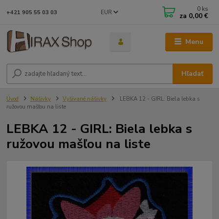
0
ks
EUR
+421 905 55 03 03
za
0,00 €
Menu
Hľadať
Úvod
Nášivky
Vyšívané nášivky
LEBKA 12 - GIRL: Biela lebka s
ružovou mašľou na liste
LEBKA 12 - GIRL: Biela lebka s
ružovou mašľou na liste