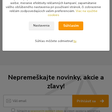
webe, meranie efektivity reklamných kampaní, zapamätanie
Biela lebka s ružovou mašľou na liste na čiernom podklade.
vášho obľúbeného nastavenia pri používaní stránok, či zobrazenie
reklám zodpovedajúcich vašim preferenciám.
Viac na využitie
cookies
Súhlasím
Nastavenia
Tovar zaradený v kategóriách
Nášivky
Súhlas môžete odmietnuť
tu
.
Vyšívané nášivky
Nepremeškajte novinky, akcie a
zľavy!
Prihlásiť sa
Súhlasím so
spracovaním osobných údajov
za účelom zasielania newslettera.