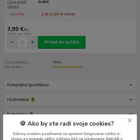
Cena pred
5,00 €
zľavou
Ušetríte
1,01 € (
20
% zľava)
3,99 €
/
ks
3,24 €
bez DPH
Pridať do košíka
Číslo produktu:
4864
Typ tovaru:
Nášivka vyšívaná
Kompletné špecifikácie
Hodnotenie
0
Komentáre
0
🍪 Ako by ste radi svoje cookies?
Kompletné špecifikácie
Súbory cookies používame na správne fungovanie nášho e-
shopu a v prípade vášho súhlasu tiež na sledovanie štatistík o