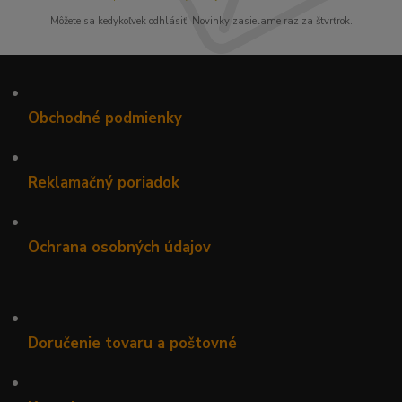
Môžete sa kedykoľvek odhlásiť. Novinky zasielame raz za štvrťrok.
•
Obchodné podmienky
•
Reklamačný poriadok
•
Ochrana osobných údajov
•
Doručenie tovaru a poštovné
•